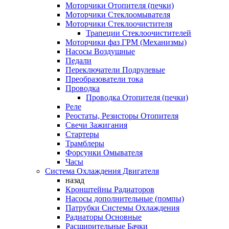
Моторчики Отопителя (печки)
Моторчики Стеклоомывателя
Моторчики Стеклоочистителя
Трапеции Стеклоочистителей
Моторчики фаз ГРМ (Механизмы)
Насосы Воздушные
Педали
Переключатели Подрулевые
Преобразователи тока
Проводка
Проводка Отопителя (печки)
Реле
Реостаты, Резисторы Отопителя
Свечи Зажигания
Стартеры
Трамблеры
Форсунки Омывателя
Часы
Система Охлаждения Двигателя
назад
Кронштейны Радиаторов
Насосы дополнительные (помпы)
Патрубки Системы Охлаждения
Радиаторы Основные
Расширительные Бачки