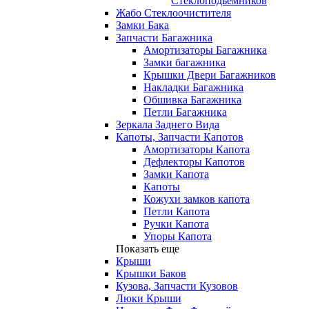
Стеклоподьемников
Жабо Стеклоочистителя
Замки Бака
Запчасти Багажника
Амортизаторы Багажника
Замки багажника
Крышки Двери Багажников
Накладки Багажника
Обшивка Багажника
Петли Багажника
Зеркала Заднего Вида
Капоты, Запчасти Капотов
Амортизаторы Капота
Дефлекторы Капотов
Замки Капота
Капоты
Кожухи замков капота
Петли Капота
Ручки Капота
Упоры Капота
Показать еще
Крыши
Крышки Баков
Кузова, Запчасти Кузовов
Люки Крыши