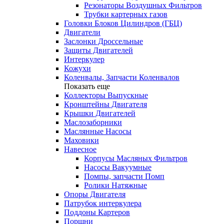
Резонаторы Воздушных Фильтров
Трубки картерных газов
Головки Блоков Цилиндров (ГБЦ)
Двигатели
Заслонки Дроссельные
Защиты Двигателей
Интеркулер
Кожухи
Коленвалы, Запчасти Коленвалов
Показать еще
Коллекторы Выпускные
Кронштейны Двигателя
Крышки Двигателей
Маслозаборники
Маслянные Насосы
Маховики
Навесное
Корпусы Масляных Фильтров
Насосы Вакуумные
Помпы, запчасти Помп
Ролики Натяжные
Опоры Двигателя
Патрубок интеркулера
Поддоны Картеров
Поршни