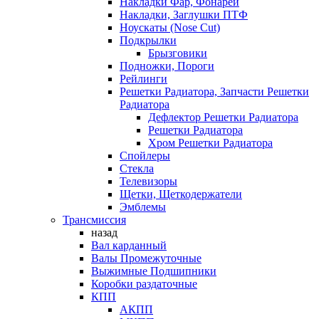
Накладки Фар, Фонарей
Накладки, Заглушки ПТФ
Ноускаты (Nose Cut)
Подкрылки
Брызговики
Подножки, Пороги
Рейлинги
Решетки Радиатора, Запчасти Решетки
Радиатора
Дефлектор Решетки Радиатора
Решетки Радиатора
Хром Решетки Радиатора
Спойлеры
Стекла
Телевизоры
Щетки, Щеткодержатели
Эмблемы
Трансмиссия
назад
Вал карданный
Валы Промежуточные
Выжимные Подшипники
Коробки раздаточные
КПП
АКПП