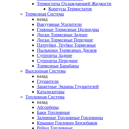
Термостаты Охлаждающей Жидкости
Корпусы Термостатов
Тормозная Система
назад
Вакуумные Усилители
Главные Тормозные Цилиндры
Диски Тормозные Задние
Диски Тормозные Передние
Патрубки, Трубки Тормозные
Пыльники Тормозных Дисков
Суппорты Задние
Суппорты Передние
Тормозные Барабаны
Выхлопная Система
назад
Глушители
Защитные Экраны Глушителей
Катализаторы
Топливная Система
назад
Абсорберы
Баки Топливные
Заливные Топливные Горловины
Крышки Горловин Бензобаков
Рейки Топливные