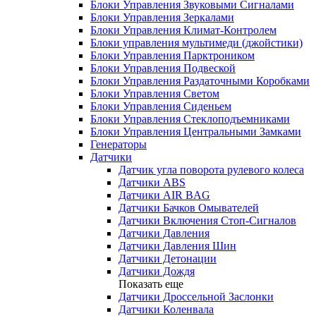
Блоки Управления Звуковыми Сигналами
Блоки Управления Зеркалами
Блоки Управления Климат-Контролем
Блоки управления мультимеди (джойстики)
Блоки Управления Парктроником
Блоки Управления Подвеской
Блоки Управления Раздаточными Коробками
Блоки Управления Светом
Блоки Управления Сиденьем
Блоки Управления Стеклоподъемниками
Блоки Управления Центральными Замками
Генераторы
Датчики
Датчик угла поворота рулевого колеса
Датчики ABS
Датчики AIR BAG
Датчики Бачков Омывателей
Датчики Включения Стоп-Сигналов
Датчики Давления
Датчики Давления Шин
Датчики Детонации
Датчики Дождя
Показать еще
Датчики Дроссельной Заслонки
Датчики Коленвала