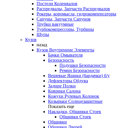
Постели Коленвалов
Распредвалы, Запчасти Распредвалов
Рокеры, коромысла, гидрокомпенсаторы
Сапуны, Запчасти Сапунов
Трубки вакуумные
Турбокомпрессоры, Турбины
Щупы
Кузов
назад
Кузов Внутренние Элементы
Бачки Омывателя
Безопасность
Подушки Безопасности
Ремни Безопасности
Вещевые Ящики (бардачки) б/у
Дефлекторы Обдува
Задние Полки
Коврики Салона
Кожухи Рулевых Колонок
Козырьки Солнцезащитные
Показать еще
Накладки, Обшивки Стоек
Обшивки Стоек
Обшивки
Обшивки Дверей