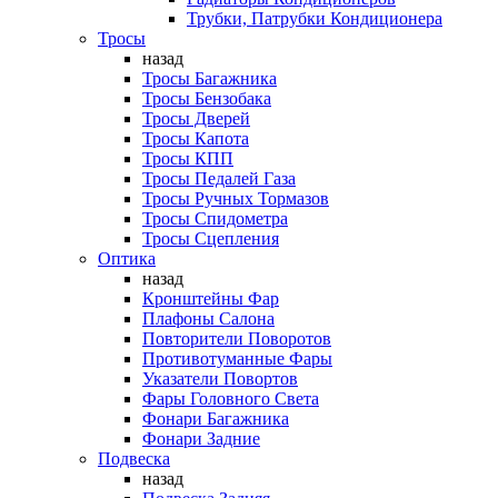
Трубки, Патрубки Кондиционера
Тросы
назад
Тросы Багажника
Тросы Бензобака
Тросы Дверей
Тросы Капота
Тросы КПП
Тросы Педалей Газа
Тросы Ручных Тормазов
Тросы Спидометра
Тросы Сцепления
Оптика
назад
Кронштейны Фар
Плафоны Салона
Повторители Поворотов
Противотуманные Фары
Указатели Повортов
Фары Головного Света
Фонари Багажника
Фонари Задние
Подвеска
назад