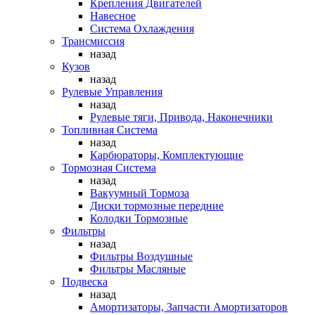
Крепления Двигателей
Навесное
Система Охлаждения
Трансмиссия
назад
Кузов
назад
Рулевые Управления
назад
Рулевые тяги, Привода, Наконечники
Топливная Система
назад
Карбюраторы, Комплектующие
Тормозная Система
назад
Вакуумный Тормоза
Диски тормозные передние
Колодки Тормозные
Фильтры
назад
Фильтры Воздушные
Фильтры Масляные
Подвеска
назад
Амортизаторы, Запчасти Амортизаторов