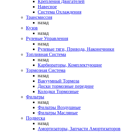
Крепления Двигателей
Навесное
Система Охлаждения
Трансмиссия
назад
Кузов
назад
Рулевые Управления
назад
Рулевые тяги, Привода, Наконечники
Топливная Система
назад
Карбюраторы, Комплектующие
Тормозная Система
назад
Вакуумный Тормоза
Диски тормозные передние
Колодки Тормозные
Фильтры
назад
Фильтры Воздушные
Фильтры Масляные
Подвеска
назад
Амортизаторы, Запчасти Амортизаторов