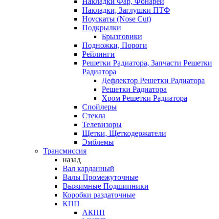
Накладки Фар, Фонарей
Накладки, Заглушки ПТФ
Ноускаты (Nose Cut)
Подкрылки
Брызговики
Подножки, Пороги
Рейлинги
Решетки Радиатора, Запчасти Решетки
Радиатора
Дефлектор Решетки Радиатора
Решетки Радиатора
Хром Решетки Радиатора
Спойлеры
Стекла
Телевизоры
Щетки, Щеткодержатели
Эмблемы
Трансмиссия
назад
Вал карданный
Валы Промежуточные
Выжимные Подшипники
Коробки раздаточные
КПП
АКПП