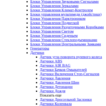
Блоки Управления Звуковыми Сигналами
Блоки Управления Зеркалами
Блоки Управления Климат-Контролем
Блоки управления мультимеди (джойстики)
Блоки Управления Парктроником
Блоки Управления Подвеской
Блоки Управления Раздаточными Коробками
Блоки Управления Светом
Блоки Управления Сиденьем
Блоки Управления Стеклоподъемниками
Блоки Управления Центральными Замками
Генераторы
Датчики
Датчик угла поворота рулевого колеса
Датчики ABS
Датчики AIR BAG
Датчики Бачков Омывателей
Датчики Включения Стоп-Сигналов
Датчики Давления
Датчики Давления Шин
Датчики Детонации
Датчики Дождя
Показать еще
Датчики Дроссельной Заслонки
Датчики Коленвала