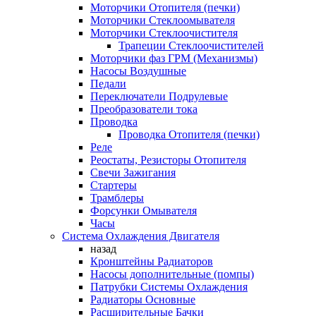
Моторчики Отопителя (печки)
Моторчики Стеклоомывателя
Моторчики Стеклоочистителя
Трапеции Стеклоочистителей
Моторчики фаз ГРМ (Механизмы)
Насосы Воздушные
Педали
Переключатели Подрулевые
Преобразователи тока
Проводка
Проводка Отопителя (печки)
Реле
Реостаты, Резисторы Отопителя
Свечи Зажигания
Стартеры
Трамблеры
Форсунки Омывателя
Часы
Система Охлаждения Двигателя
назад
Кронштейны Радиаторов
Насосы дополнительные (помпы)
Патрубки Системы Охлаждения
Радиаторы Основные
Расширительные Бачки