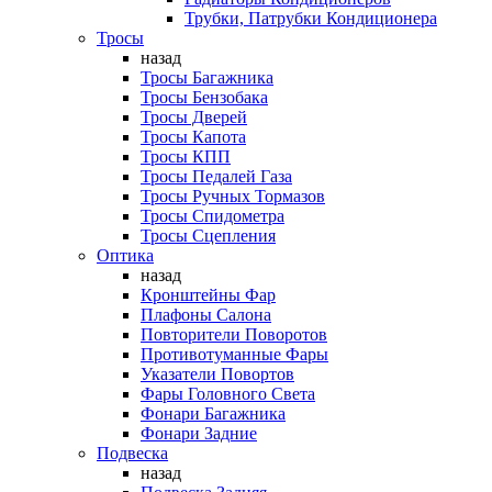
Трубки, Патрубки Кондиционера
Тросы
назад
Тросы Багажника
Тросы Бензобака
Тросы Дверей
Тросы Капота
Тросы КПП
Тросы Педалей Газа
Тросы Ручных Тормазов
Тросы Спидометра
Тросы Сцепления
Оптика
назад
Кронштейны Фар
Плафоны Салона
Повторители Поворотов
Противотуманные Фары
Указатели Повортов
Фары Головного Света
Фонари Багажника
Фонари Задние
Подвеска
назад