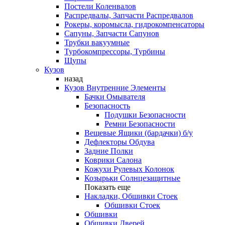
Постели Коленвалов
Распредвалы, Запчасти Распредвалов
Рокеры, коромысла, гидрокомпенсаторы
Сапуны, Запчасти Сапунов
Трубки вакуумные
Турбокомпрессоры, Турбины
Щупы
Кузов
назад
Кузов Внутренние Элементы
Бачки Омывателя
Безопасность
Подушки Безопасности
Ремни Безопасности
Вещевые Ящики (бардачки) б/у
Дефлекторы Обдува
Задние Полки
Коврики Салона
Кожухи Рулевых Колонок
Козырьки Солнцезащитные
Показать еще
Накладки, Обшивки Стоек
Обшивки Стоек
Обшивки
Обшивки Дверей