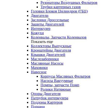
Резонаторы Воздушных Фильтров
Трубки картерных газов
Головки Блоков Цилиндров (ГБЦ)
Двигатели
Заслонки Дроссельные
Защиты Двигателей
Интеркулер
Кожухи
Коленвалы, Запчасти Коленвалов
Показать еще
Коллекторы Выпускные
Кронштейны Двигателя
Крышки Двигателей
Маслозаборники
Маслянные Насосы
Маховики
Навесное
Корпусы Масляных Фильтров
Насосы Вакуумные
Помпы, запчасти Помп
Ролики Натяжные
Опоры Двигателя
Патрубок интеркулера
Поддоны Картеров
Поршни