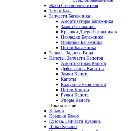
Стеклоподьемников
Жабо Стеклоочистителя
Замки Бака
Запчасти Багажника
Амортизаторы Багажника
Замки багажника
Крышки Двери Багажников
Накладки Багажника
Обшивка Багажника
Петли Багажника
Зеркала Заднего Вида
Капоты, Запчасти Капотов
Амортизаторы Капота
Дефлекторы Капотов
Замки Капота
Капоты
Кожухи замков капота
Петли Капота
Ручки Капота
Упоры Капота
Показать еще
Крыши
Крышки Баков
Кузова, Запчасти Кузовов
Люки Крыши