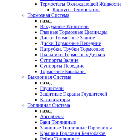
Термостаты Охлаждающей Жидкости
Корпусы Термостатов
Тормозная Система
назад
Вакуумные Усилители
Главные Тормозные Цилиндры
Диски Тормозные Задние
Диски Тормозные Передние
Патрубки, Трубки Тормозные
Пыльники Тормозных Дисков
Суппорты Задние
Суппорты Передние
Тормозные Барабаны
Выхлопная Система
назад
Глушители
Защитные Экраны Глушителей
Катализаторы
Топливная Система
назад
Абсорберы
Баки Топливные
Заливные Топливные Горловины
Крышки Горловин Бензобаков
Рейки Топливные