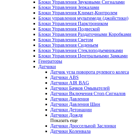
Блоки Управления Звуковыми Сигналами
Блоки Управления Зеркалами
Блоки Управления Климат-Контролем
Блоки управления мультимеди (джойстики)
Блоки Управления Парктроником
Блоки Управления Подвеской
Блоки Управления Раздаточными Коробками
Блоки Управления Светом
Блоки Управления Сиденьем
Блоки Управления Стеклоподъемниками
Блоки Управления Центральными Замками
Генераторы
Датчики
Датчик угла поворота рулевого колеса
Датчики ABS
Датчики AIR BAG
Датчики Бачков Омывателей
Датчики Включения Стоп-Сигналов
Датчики Давления
Датчики Давления Шин
Датчики Детонации
Датчики Дождя
Показать еще
Датчики Дроссельной Заслонки
Датчики Коленвала