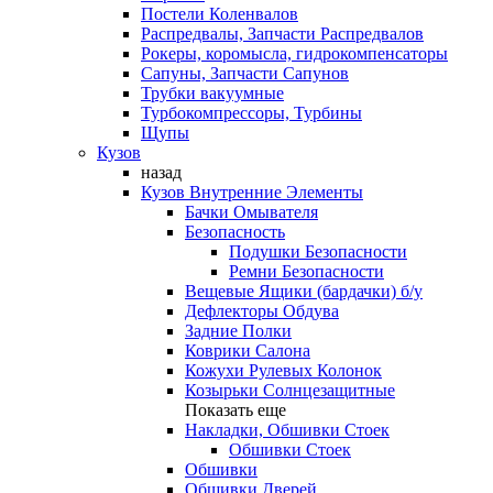
Постели Коленвалов
Распредвалы, Запчасти Распредвалов
Рокеры, коромысла, гидрокомпенсаторы
Сапуны, Запчасти Сапунов
Трубки вакуумные
Турбокомпрессоры, Турбины
Щупы
Кузов
назад
Кузов Внутренние Элементы
Бачки Омывателя
Безопасность
Подушки Безопасности
Ремни Безопасности
Вещевые Ящики (бардачки) б/у
Дефлекторы Обдува
Задние Полки
Коврики Салона
Кожухи Рулевых Колонок
Козырьки Солнцезащитные
Показать еще
Накладки, Обшивки Стоек
Обшивки Стоек
Обшивки
Обшивки Дверей