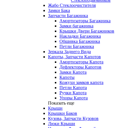
Стеклоподьемников
Жабо Стеклоочистителя
Замки Бака
Запчасти Багажника
Амортизаторы Багажника
Замки багажника
Крышки Двери Багажников
Накладки Багажника
Обшивка Багажника
Петли Багажника
Зеркала Заднего Вида
Капоты, Запчасти Капотов
Амортизаторы Капота
Дефлекторы Капотов
Замки Капота
Капоты
Кожухи замков капота
Петли Капота
Ручки Капота
Упоры Капота
Показать еще
Крыши
Крышки Баков
Кузова, Запчасти Кузовов
Люки Крыши