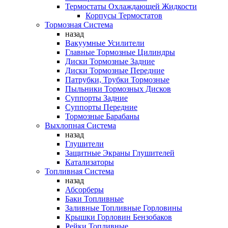
Термостаты Охлаждающей Жидкости
Корпусы Термостатов
Тормозная Система
назад
Вакуумные Усилители
Главные Тормозные Цилиндры
Диски Тормозные Задние
Диски Тормозные Передние
Патрубки, Трубки Тормозные
Пыльники Тормозных Дисков
Суппорты Задние
Суппорты Передние
Тормозные Барабаны
Выхлопная Система
назад
Глушители
Защитные Экраны Глушителей
Катализаторы
Топливная Система
назад
Абсорберы
Баки Топливные
Заливные Топливные Горловины
Крышки Горловин Бензобаков
Рейки Топливные