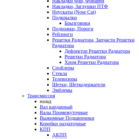
Накладки Фар, Фонарей
Накладки, Заглушки ПТФ
Ноускаты (Nose Cut)
Подкрылки
Брызговики
Подножки, Пороги
Рейлинги
Решетки Радиатора, Запчасти Решетки
Радиатора
Дефлектор Решетки Радиатора
Решетки Радиатора
Хром Решетки Радиатора
Спойлеры
Стекла
Телевизоры
Щетки, Щеткодержатели
Эмблемы
Трансмиссия
назад
Вал карданный
Валы Промежуточные
Выжимные Подшипники
Коробки раздаточные
КПП
АКПП