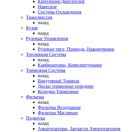
Крепления Двигателей
Навесное
Система Охлаждения
Трансмиссия
назад
Кузов
назад
Рулевые Управления
назад
Рулевые тяги, Привода, Наконечники
Топливная Система
назад
Карбюраторы, Комплектующие
Тормозная Система
назад
Вакуумный Тормоза
Диски тормозные передние
Колодки Тормозные
Фильтры
назад
Фильтры Воздушные
Фильтры Масляные
Подвеска
назад
Амортизаторы, Запчасти Амортизаторов