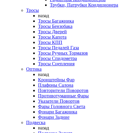
Трубки, Патрубки Кондиционера
Тросы
назад
Тросы Багажника
Тросы Бензобака
Тросы Дверей
Тросы Капота
Тросы КПП
Тросы Педалей Газа
Тросы Ручных Тормазов
Тросы Спидометра
Тросы Сцепления
Оптика
назад
Кронштейны Фар
Плафоны Салона
Повторители Поворотов
Противотуманные Фары
Указатели Повортов
Фары Головного Света
Фонари Багажника
Фонари Задние
Подвеска
назад