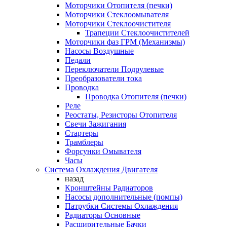
Моторчики Отопителя (печки)
Моторчики Стеклоомывателя
Моторчики Стеклоочистителя
Трапеции Стеклоочистителей
Моторчики фаз ГРМ (Механизмы)
Насосы Воздушные
Педали
Переключатели Подрулевые
Преобразователи тока
Проводка
Проводка Отопителя (печки)
Реле
Реостаты, Резисторы Отопителя
Свечи Зажигания
Стартеры
Трамблеры
Форсунки Омывателя
Часы
Система Охлаждения Двигателя
назад
Кронштейны Радиаторов
Насосы дополнительные (помпы)
Патрубки Системы Охлаждения
Радиаторы Основные
Расширительные Бачки