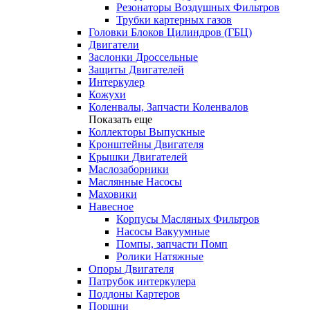
Резонаторы Воздушных Фильтров
Трубки картерных газов
Головки Блоков Цилиндров (ГБЦ)
Двигатели
Заслонки Дроссельные
Защиты Двигателей
Интеркулер
Кожухи
Коленвалы, Запчасти Коленвалов
Показать еще
Коллекторы Выпускные
Кронштейны Двигателя
Крышки Двигателей
Маслозаборники
Маслянные Насосы
Маховики
Навесное
Корпусы Масляных Фильтров
Насосы Вакуумные
Помпы, запчасти Помп
Ролики Натяжные
Опоры Двигателя
Патрубок интеркулера
Поддоны Картеров
Поршни