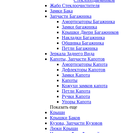
Стеклоподьемников
Жабо Стеклоочистителя
Замки Бака
Запчасти Багажника
Амортизаторы Багажника
Замки багажника
Крышки Двери Багажников
Накладки Багажника
Обшивка Багажника
Петли Багажника
Зеркала Заднего Вида
Капоты, Запчасти Капотов
Амортизаторы Капота
Дефлекторы Капотов
Замки Капота
Капоты
Кожухи замков капота
Петли Капота
Ручки Капота
Упоры Капота
Показать еще
Крыши
Крышки Баков
Кузова, Запчасти Кузовов
Люки Крыши