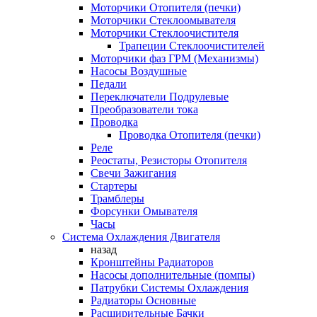
Моторчики Отопителя (печки)
Моторчики Стеклоомывателя
Моторчики Стеклоочистителя
Трапеции Стеклоочистителей
Моторчики фаз ГРМ (Механизмы)
Насосы Воздушные
Педали
Переключатели Подрулевые
Преобразователи тока
Проводка
Проводка Отопителя (печки)
Реле
Реостаты, Резисторы Отопителя
Свечи Зажигания
Стартеры
Трамблеры
Форсунки Омывателя
Часы
Система Охлаждения Двигателя
назад
Кронштейны Радиаторов
Насосы дополнительные (помпы)
Патрубки Системы Охлаждения
Радиаторы Основные
Расширительные Бачки