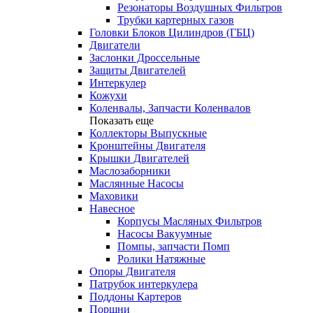
Резонаторы Воздушных Фильтров
Трубки картерных газов
Головки Блоков Цилиндров (ГБЦ)
Двигатели
Заслонки Дроссельные
Защиты Двигателей
Интеркулер
Кожухи
Коленвалы, Запчасти Коленвалов
Показать еще
Коллекторы Выпускные
Кронштейны Двигателя
Крышки Двигателей
Маслозаборники
Маслянные Насосы
Маховики
Навесное
Корпусы Масляных Фильтров
Насосы Вакуумные
Помпы, запчасти Помп
Ролики Натяжные
Опоры Двигателя
Патрубок интеркулера
Поддоны Картеров
Поршни