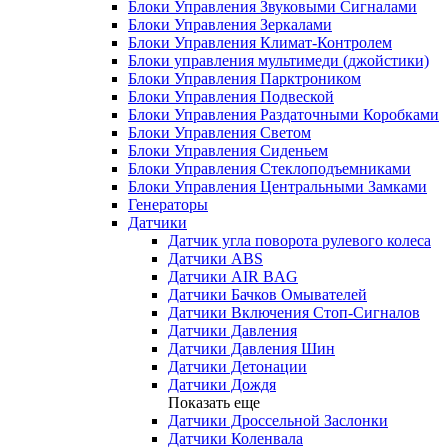
Блоки Управления Звуковыми Сигналами
Блоки Управления Зеркалами
Блоки Управления Климат-Контролем
Блоки управления мультимеди (джойстики)
Блоки Управления Парктроником
Блоки Управления Подвеской
Блоки Управления Раздаточными Коробками
Блоки Управления Светом
Блоки Управления Сиденьем
Блоки Управления Стеклоподъемниками
Блоки Управления Центральными Замками
Генераторы
Датчики
Датчик угла поворота рулевого колеса
Датчики ABS
Датчики AIR BAG
Датчики Бачков Омывателей
Датчики Включения Стоп-Сигналов
Датчики Давления
Датчики Давления Шин
Датчики Детонации
Датчики Дождя
Показать еще
Датчики Дроссельной Заслонки
Датчики Коленвала