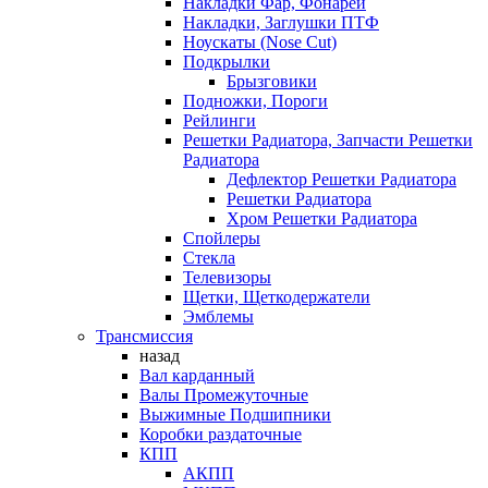
Накладки Фар, Фонарей
Накладки, Заглушки ПТФ
Ноускаты (Nose Cut)
Подкрылки
Брызговики
Подножки, Пороги
Рейлинги
Решетки Радиатора, Запчасти Решетки
Радиатора
Дефлектор Решетки Радиатора
Решетки Радиатора
Хром Решетки Радиатора
Спойлеры
Стекла
Телевизоры
Щетки, Щеткодержатели
Эмблемы
Трансмиссия
назад
Вал карданный
Валы Промежуточные
Выжимные Подшипники
Коробки раздаточные
КПП
АКПП