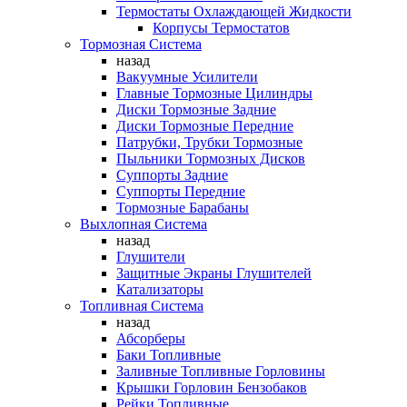
Термостаты Охлаждающей Жидкости
Корпусы Термостатов
Тормозная Система
назад
Вакуумные Усилители
Главные Тормозные Цилиндры
Диски Тормозные Задние
Диски Тормозные Передние
Патрубки, Трубки Тормозные
Пыльники Тормозных Дисков
Суппорты Задние
Суппорты Передние
Тормозные Барабаны
Выхлопная Система
назад
Глушители
Защитные Экраны Глушителей
Катализаторы
Топливная Система
назад
Абсорберы
Баки Топливные
Заливные Топливные Горловины
Крышки Горловин Бензобаков
Рейки Топливные