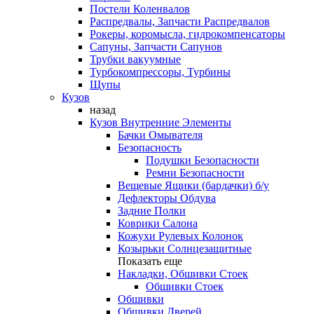
Постели Коленвалов
Распредвалы, Запчасти Распредвалов
Рокеры, коромысла, гидрокомпенсаторы
Сапуны, Запчасти Сапунов
Трубки вакуумные
Турбокомпрессоры, Турбины
Щупы
Кузов
назад
Кузов Внутренние Элементы
Бачки Омывателя
Безопасность
Подушки Безопасности
Ремни Безопасности
Вещевые Ящики (бардачки) б/у
Дефлекторы Обдува
Задние Полки
Коврики Салона
Кожухи Рулевых Колонок
Козырьки Солнцезащитные
Показать еще
Накладки, Обшивки Стоек
Обшивки Стоек
Обшивки
Обшивки Дверей