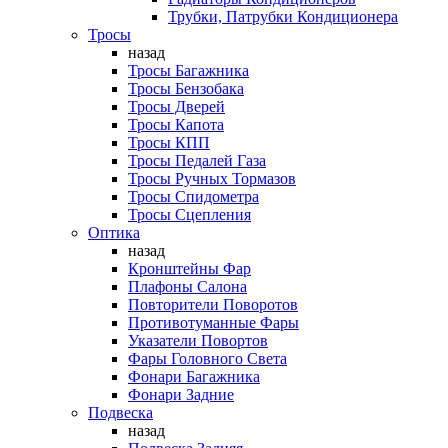
Трубки, Патрубки Кондиционера
Тросы
назад
Тросы Багажника
Тросы Бензобака
Тросы Дверей
Тросы Капота
Тросы КПП
Тросы Педалей Газа
Тросы Ручных Тормазов
Тросы Спидометра
Тросы Сцепления
Оптика
назад
Кронштейны Фар
Плафоны Салона
Повторители Поворотов
Противотуманные Фары
Указатели Повортов
Фары Головного Света
Фонари Багажника
Фонари Задние
Подвеска
назад