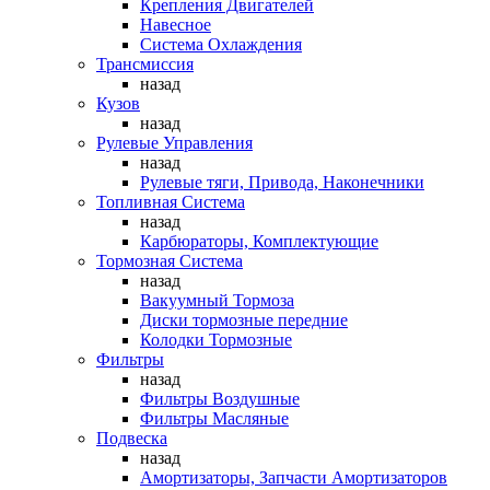
Крепления Двигателей
Навесное
Система Охлаждения
Трансмиссия
назад
Кузов
назад
Рулевые Управления
назад
Рулевые тяги, Привода, Наконечники
Топливная Система
назад
Карбюраторы, Комплектующие
Тормозная Система
назад
Вакуумный Тормоза
Диски тормозные передние
Колодки Тормозные
Фильтры
назад
Фильтры Воздушные
Фильтры Масляные
Подвеска
назад
Амортизаторы, Запчасти Амортизаторов