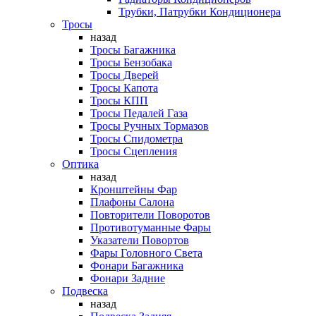
Трубки, Патрубки Кондиционера
Тросы
назад
Тросы Багажника
Тросы Бензобака
Тросы Дверей
Тросы Капота
Тросы КПП
Тросы Педалей Газа
Тросы Ручных Тормазов
Тросы Спидометра
Тросы Сцепления
Оптика
назад
Кронштейны Фар
Плафоны Салона
Повторители Поворотов
Противотуманные Фары
Указатели Повортов
Фары Головного Света
Фонари Багажника
Фонари Задние
Подвеска
назад