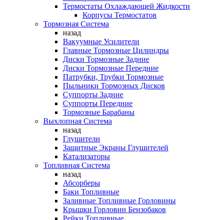
Термостаты Охлаждающей Жидкости
Корпусы Термостатов
Тормозная Система
назад
Вакуумные Усилители
Главные Тормозные Цилиндры
Диски Тормозные Задние
Диски Тормозные Передние
Патрубки, Трубки Тормозные
Пыльники Тормозных Дисков
Суппорты Задние
Суппорты Передние
Тормозные Барабаны
Выхлопная Система
назад
Глушители
Защитные Экраны Глушителей
Катализаторы
Топливная Система
назад
Абсорберы
Баки Топливные
Заливные Топливные Горловины
Крышки Горловин Бензобаков
Рейки Топливные