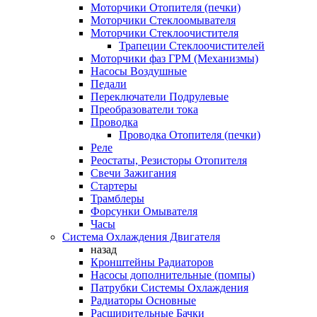
Моторчики Отопителя (печки)
Моторчики Стеклоомывателя
Моторчики Стеклоочистителя
Трапеции Стеклоочистителей
Моторчики фаз ГРМ (Механизмы)
Насосы Воздушные
Педали
Переключатели Подрулевые
Преобразователи тока
Проводка
Проводка Отопителя (печки)
Реле
Реостаты, Резисторы Отопителя
Свечи Зажигания
Стартеры
Трамблеры
Форсунки Омывателя
Часы
Система Охлаждения Двигателя
назад
Кронштейны Радиаторов
Насосы дополнительные (помпы)
Патрубки Системы Охлаждения
Радиаторы Основные
Расширительные Бачки