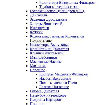
Резонаторы Воздушных Фильтров
Трубки картерных газов
Головки Блоков Цилиндров (ГБЦ)
Двигатели
Заслонки Дроссельные
Защиты Двигателей
Интеркулер
Кожухи
Коленвалы, Запчасти Коленвалов
Показать еще
Коллекторы Выпускные
Кронштейны Двигателя
Крышки Двигателей
Маслозаборники
Маслянные Насосы
Маховики
Навесное
Корпусы Масляных Фильтров
Насосы Вакуумные
Помпы, запчасти Помп
Ролики Натяжные
Опоры Двигателя
Патрубок интеркулера
Поддоны Картеров
Поршни