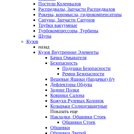
Постели Коленвалов
Распредвалы, Запчасти Распредвалов
Рокеры, коромысла, гидрокомпенсаторы
Сапуны, Запчасти Сапунов
Трубки вакуумные
Турбокомпрессоры, Турбины
Щупы
Кузов
назад
Кузов Внутренние Элементы
Бачки Омывателя
Безопасность
Подушки Безопасности
Ремни Безопасности
Вещевые Ящики (бардачки) б/у
Дефлекторы Обдува
Задние Полки
Коврики Салона
Кожухи Рулевых Колонок
Козырьки Солнцезащитные
Показать еще
Накладки, Обшивки Стоек
Обшивки Стоек
Обшивки
Обшивки Дверей