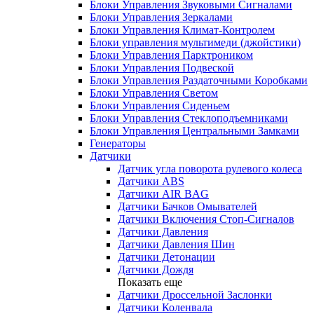
Блоки Управления Звуковыми Сигналами
Блоки Управления Зеркалами
Блоки Управления Климат-Контролем
Блоки управления мультимеди (джойстики)
Блоки Управления Парктроником
Блоки Управления Подвеской
Блоки Управления Раздаточными Коробками
Блоки Управления Светом
Блоки Управления Сиденьем
Блоки Управления Стеклоподъемниками
Блоки Управления Центральными Замками
Генераторы
Датчики
Датчик угла поворота рулевого колеса
Датчики ABS
Датчики AIR BAG
Датчики Бачков Омывателей
Датчики Включения Стоп-Сигналов
Датчики Давления
Датчики Давления Шин
Датчики Детонации
Датчики Дождя
Показать еще
Датчики Дроссельной Заслонки
Датчики Коленвала