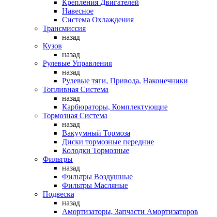
Крепления Двигателей
Навесное
Система Охлаждения
Трансмиссия
назад
Кузов
назад
Рулевые Управления
назад
Рулевые тяги, Привода, Наконечники
Топливная Система
назад
Карбюраторы, Комплектующие
Тормозная Система
назад
Вакуумный Тормоза
Диски тормозные передние
Колодки Тормозные
Фильтры
назад
Фильтры Воздушные
Фильтры Масляные
Подвеска
назад
Амортизаторы, Запчасти Амортизаторов