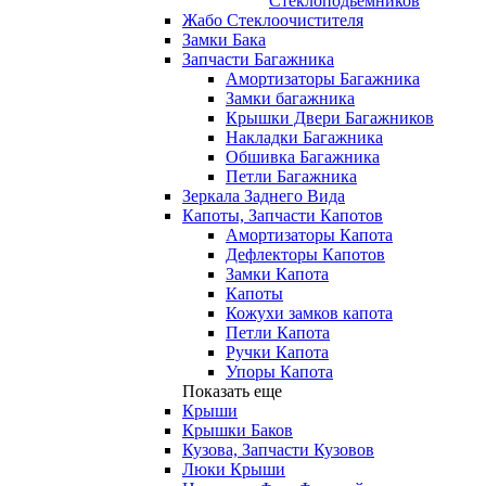
Стеклоподьемников
Жабо Стеклоочистителя
Замки Бака
Запчасти Багажника
Амортизаторы Багажника
Замки багажника
Крышки Двери Багажников
Накладки Багажника
Обшивка Багажника
Петли Багажника
Зеркала Заднего Вида
Капоты, Запчасти Капотов
Амортизаторы Капота
Дефлекторы Капотов
Замки Капота
Капоты
Кожухи замков капота
Петли Капота
Ручки Капота
Упоры Капота
Показать еще
Крыши
Крышки Баков
Кузова, Запчасти Кузовов
Люки Крыши