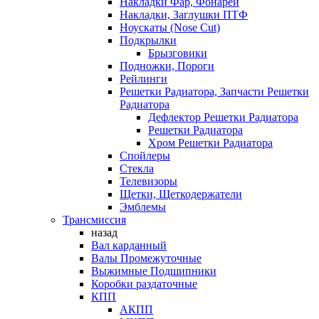
Накладки Фар, Фонарей
Накладки, Заглушки ПТФ
Ноускаты (Nose Cut)
Подкрылки
Брызговики
Подножки, Пороги
Рейлинги
Решетки Радиатора, Запчасти Решетки
Радиатора
Дефлектор Решетки Радиатора
Решетки Радиатора
Хром Решетки Радиатора
Спойлеры
Стекла
Телевизоры
Щетки, Щеткодержатели
Эмблемы
Трансмиссия
назад
Вал карданный
Валы Промежуточные
Выжимные Подшипники
Коробки раздаточные
КПП
АКПП