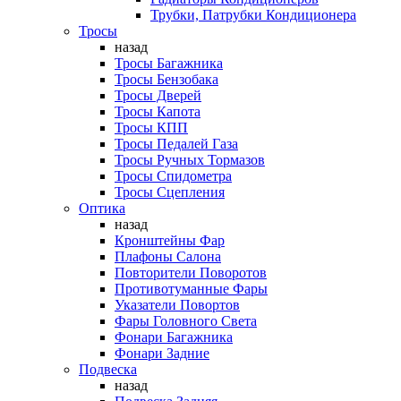
Трубки, Патрубки Кондиционера
Тросы
назад
Тросы Багажника
Тросы Бензобака
Тросы Дверей
Тросы Капота
Тросы КПП
Тросы Педалей Газа
Тросы Ручных Тормазов
Тросы Спидометра
Тросы Сцепления
Оптика
назад
Кронштейны Фар
Плафоны Салона
Повторители Поворотов
Противотуманные Фары
Указатели Повортов
Фары Головного Света
Фонари Багажника
Фонари Задние
Подвеска
назад