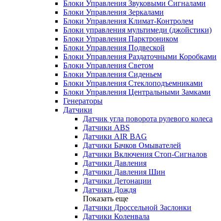
Блоки Управления Звуковыми Сигналами
Блоки Управления Зеркалами
Блоки Управления Климат-Контролем
Блоки управления мультимеди (джойстики)
Блоки Управления Парктроником
Блоки Управления Подвеской
Блоки Управления Раздаточными Коробками
Блоки Управления Светом
Блоки Управления Сиденьем
Блоки Управления Стеклоподъемниками
Блоки Управления Центральными Замками
Генераторы
Датчики
Датчик угла поворота рулевого колеса
Датчики ABS
Датчики AIR BAG
Датчики Бачков Омывателей
Датчики Включения Стоп-Сигналов
Датчики Давления
Датчики Давления Шин
Датчики Детонации
Датчики Дождя
Показать еще
Датчики Дроссельной Заслонки
Датчики Коленвала