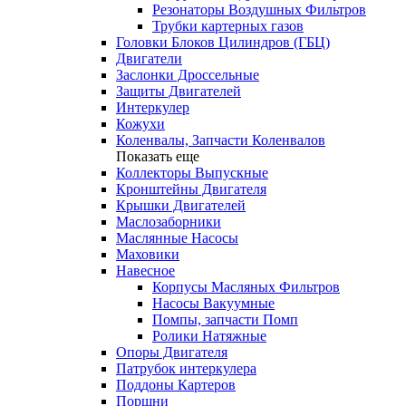
Резонаторы Воздушных Фильтров
Трубки картерных газов
Головки Блоков Цилиндров (ГБЦ)
Двигатели
Заслонки Дроссельные
Защиты Двигателей
Интеркулер
Кожухи
Коленвалы, Запчасти Коленвалов
Показать еще
Коллекторы Выпускные
Кронштейны Двигателя
Крышки Двигателей
Маслозаборники
Маслянные Насосы
Маховики
Навесное
Корпусы Масляных Фильтров
Насосы Вакуумные
Помпы, запчасти Помп
Ролики Натяжные
Опоры Двигателя
Патрубок интеркулера
Поддоны Картеров
Поршни