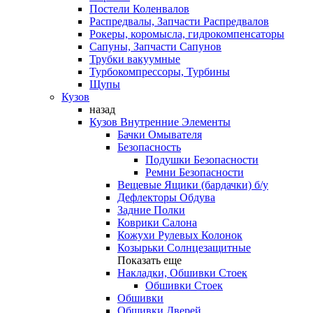
Постели Коленвалов
Распредвалы, Запчасти Распредвалов
Рокеры, коромысла, гидрокомпенсаторы
Сапуны, Запчасти Сапунов
Трубки вакуумные
Турбокомпрессоры, Турбины
Щупы
Кузов
назад
Кузов Внутренние Элементы
Бачки Омывателя
Безопасность
Подушки Безопасности
Ремни Безопасности
Вещевые Ящики (бардачки) б/у
Дефлекторы Обдува
Задние Полки
Коврики Салона
Кожухи Рулевых Колонок
Козырьки Солнцезащитные
Показать еще
Накладки, Обшивки Стоек
Обшивки Стоек
Обшивки
Обшивки Дверей