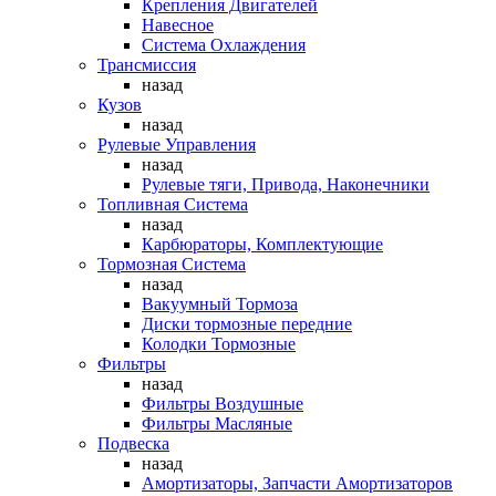
Крепления Двигателей
Навесное
Система Охлаждения
Трансмиссия
назад
Кузов
назад
Рулевые Управления
назад
Рулевые тяги, Привода, Наконечники
Топливная Система
назад
Карбюраторы, Комплектующие
Тормозная Система
назад
Вакуумный Тормоза
Диски тормозные передние
Колодки Тормозные
Фильтры
назад
Фильтры Воздушные
Фильтры Масляные
Подвеска
назад
Амортизаторы, Запчасти Амортизаторов