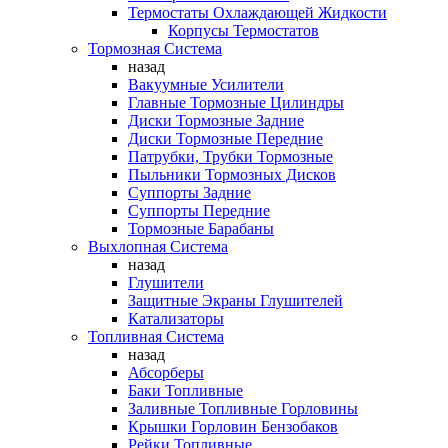
Термостаты Охлаждающей Жидкости
Корпусы Термостатов
Тормозная Система
назад
Вакуумные Усилители
Главные Тормозные Цилиндры
Диски Тормозные Задние
Диски Тормозные Передние
Патрубки, Трубки Тормозные
Пыльники Тормозных Дисков
Суппорты Задние
Суппорты Передние
Тормозные Барабаны
Выхлопная Система
назад
Глушители
Защитные Экраны Глушителей
Катализаторы
Топливная Система
назад
Абсорберы
Баки Топливные
Заливные Топливные Горловины
Крышки Горловин Бензобаков
Рейки Топливные