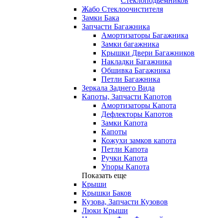
Стеклоподьемников
Жабо Стеклоочистителя
Замки Бака
Запчасти Багажника
Амортизаторы Багажника
Замки багажника
Крышки Двери Багажников
Накладки Багажника
Обшивка Багажника
Петли Багажника
Зеркала Заднего Вида
Капоты, Запчасти Капотов
Амортизаторы Капота
Дефлекторы Капотов
Замки Капота
Капоты
Кожухи замков капота
Петли Капота
Ручки Капота
Упоры Капота
Показать еще
Крыши
Крышки Баков
Кузова, Запчасти Кузовов
Люки Крыши