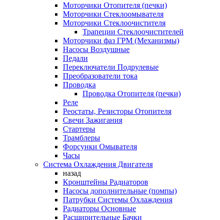
Моторчики Отопителя (печки)
Моторчики Стеклоомывателя
Моторчики Стеклоочистителя
Трапеции Стеклоочистителей
Моторчики фаз ГРМ (Механизмы)
Насосы Воздушные
Педали
Переключатели Подрулевые
Преобразователи тока
Проводка
Проводка Отопителя (печки)
Реле
Реостаты, Резисторы Отопителя
Свечи Зажигания
Стартеры
Трамблеры
Форсунки Омывателя
Часы
Система Охлаждения Двигателя
назад
Кронштейны Радиаторов
Насосы дополнительные (помпы)
Патрубки Системы Охлаждения
Радиаторы Основные
Расширительные Бачки