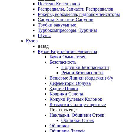
Постели Коленвалов
Распредвалы, Запчасти Распредвалов
Рокеры, коромысла, гидрокомпенсаторы
Сапуны, Запчасти Сапунов
Трубки вакуумные
Турбокомпрессоры, Турбины
Щупы
Кузов
назад
Кузов Внутренние Элементы
Бачки Омывателя
Безопасность
Подушки Безопасности
Ремни Безопасности
Вещевые Ящики (бардачки) б/у
Дефлекторы Обдува
Задние Полки
Коврики Салона
Кожухи Рулевых Колонок
Козырьки Солнцезащитные
Показать еще
Накладки, Обшивки Стоек
Обшивки Стоек
Обшивки
Обшивки Дверей