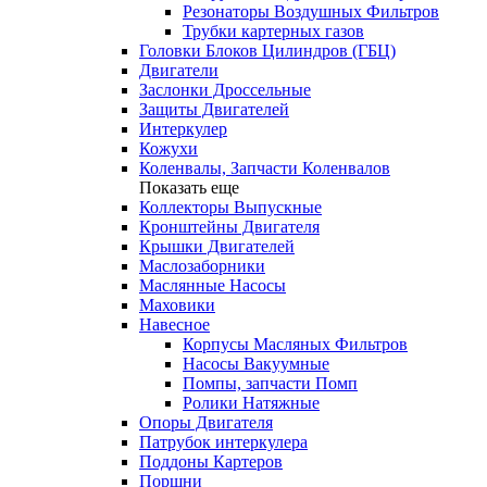
Резонаторы Воздушных Фильтров
Трубки картерных газов
Головки Блоков Цилиндров (ГБЦ)
Двигатели
Заслонки Дроссельные
Защиты Двигателей
Интеркулер
Кожухи
Коленвалы, Запчасти Коленвалов
Показать еще
Коллекторы Выпускные
Кронштейны Двигателя
Крышки Двигателей
Маслозаборники
Маслянные Насосы
Маховики
Навесное
Корпусы Масляных Фильтров
Насосы Вакуумные
Помпы, запчасти Помп
Ролики Натяжные
Опоры Двигателя
Патрубок интеркулера
Поддоны Картеров
Поршни