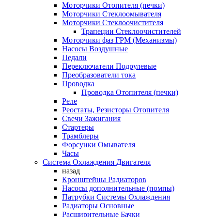
Моторчики Отопителя (печки)
Моторчики Стеклоомывателя
Моторчики Стеклоочистителя
Трапеции Стеклоочистителей
Моторчики фаз ГРМ (Механизмы)
Насосы Воздушные
Педали
Переключатели Подрулевые
Преобразователи тока
Проводка
Проводка Отопителя (печки)
Реле
Реостаты, Резисторы Отопителя
Свечи Зажигания
Стартеры
Трамблеры
Форсунки Омывателя
Часы
Система Охлаждения Двигателя
назад
Кронштейны Радиаторов
Насосы дополнительные (помпы)
Патрубки Системы Охлаждения
Радиаторы Основные
Расширительные Бачки