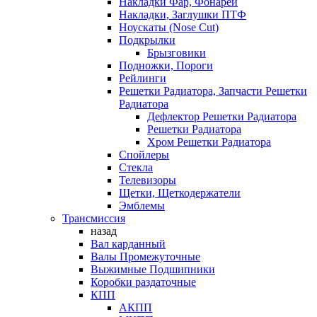
Накладки Фар, Фонарей
Накладки, Заглушки ПТФ
Ноускаты (Nose Cut)
Подкрылки
Брызговики
Подножки, Пороги
Рейлинги
Решетки Радиатора, Запчасти Решетки
Радиатора
Дефлектор Решетки Радиатора
Решетки Радиатора
Хром Решетки Радиатора
Спойлеры
Стекла
Телевизоры
Щетки, Щеткодержатели
Эмблемы
Трансмиссия
назад
Вал карданный
Валы Промежуточные
Выжимные Подшипники
Коробки раздаточные
КПП
АКПП