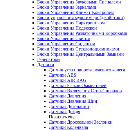
Блоки Управления Звуковыми Сигналами
Блоки Управления Зеркалами
Блоки Управления Климат-Контролем
Блоки управления мультимеди (джойстики)
Блоки Управления Парктроником
Блоки Управления Подвеской
Блоки Управления Раздаточными Коробками
Блоки Управления Светом
Блоки Управления Сиденьем
Блоки Управления Стеклоподъемниками
Блоки Управления Центральными Замками
Генераторы
Датчики
Датчик угла поворота рулевого колеса
Датчики ABS
Датчики AIR BAG
Датчики Бачков Омывателей
Датчики Включения Стоп-Сигналов
Датчики Давления
Датчики Давления Шин
Датчики Детонации
Датчики Дождя
Показать еще
Датчики Дроссельной Заслонки
Датчики Коленвала