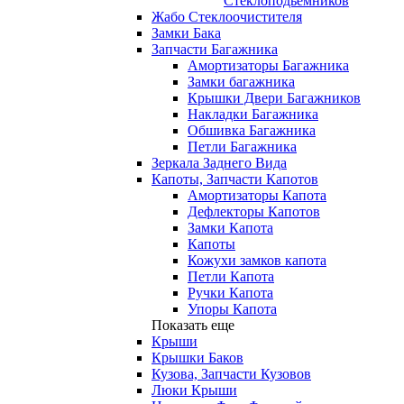
Стеклоподьемников
Жабо Стеклоочистителя
Замки Бака
Запчасти Багажника
Амортизаторы Багажника
Замки багажника
Крышки Двери Багажников
Накладки Багажника
Обшивка Багажника
Петли Багажника
Зеркала Заднего Вида
Капоты, Запчасти Капотов
Амортизаторы Капота
Дефлекторы Капотов
Замки Капота
Капоты
Кожухи замков капота
Петли Капота
Ручки Капота
Упоры Капота
Показать еще
Крыши
Крышки Баков
Кузова, Запчасти Кузовов
Люки Крыши