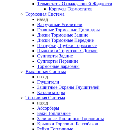
Термостаты Охлаждающей Жидкости
Корпусы Термостатов
Тормозная Система
назад
Вакуумные Усилители
Главные Тормозные Цилиндры
Диски Тормозные Задние
Диски Тормозные Передние
Патрубки, Трубки Тормозные
Пыльники Тормозных Дисков
Суппорты Задние
Суппорты Передние
Тормозные Барабаны
Выхлопная Система
назад
Глушители
Защитные Экраны Глушителей
Катализаторы
Топливная Система
назад
Абсорберы
Баки Топливные
Заливные Топливные Горловины
Крышки Горловин Бензобаков
Рейки Топливные