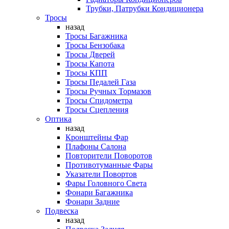
Трубки, Патрубки Кондиционера
Тросы
назад
Тросы Багажника
Тросы Бензобака
Тросы Дверей
Тросы Капота
Тросы КПП
Тросы Педалей Газа
Тросы Ручных Тормазов
Тросы Спидометра
Тросы Сцепления
Оптика
назад
Кронштейны Фар
Плафоны Салона
Повторители Поворотов
Противотуманные Фары
Указатели Повортов
Фары Головного Света
Фонари Багажника
Фонари Задние
Подвеска
назад