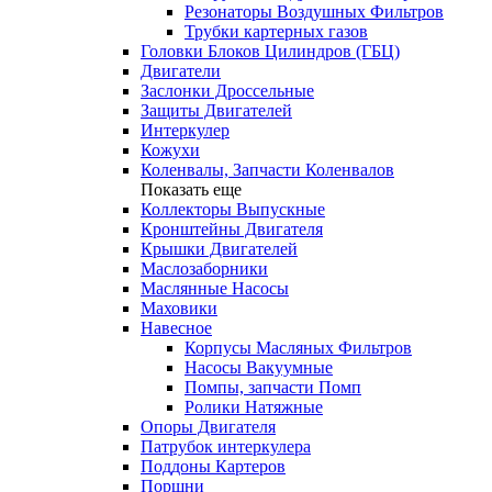
Резонаторы Воздушных Фильтров
Трубки картерных газов
Головки Блоков Цилиндров (ГБЦ)
Двигатели
Заслонки Дроссельные
Защиты Двигателей
Интеркулер
Кожухи
Коленвалы, Запчасти Коленвалов
Показать еще
Коллекторы Выпускные
Кронштейны Двигателя
Крышки Двигателей
Маслозаборники
Маслянные Насосы
Маховики
Навесное
Корпусы Масляных Фильтров
Насосы Вакуумные
Помпы, запчасти Помп
Ролики Натяжные
Опоры Двигателя
Патрубок интеркулера
Поддоны Картеров
Поршни