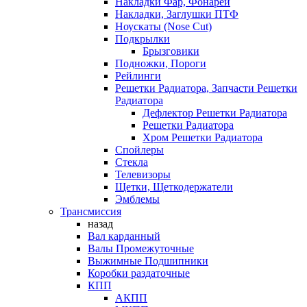
Накладки Фар, Фонарей
Накладки, Заглушки ПТФ
Ноускаты (Nose Cut)
Подкрылки
Брызговики
Подножки, Пороги
Рейлинги
Решетки Радиатора, Запчасти Решетки
Радиатора
Дефлектор Решетки Радиатора
Решетки Радиатора
Хром Решетки Радиатора
Спойлеры
Стекла
Телевизоры
Щетки, Щеткодержатели
Эмблемы
Трансмиссия
назад
Вал карданный
Валы Промежуточные
Выжимные Подшипники
Коробки раздаточные
КПП
АКПП