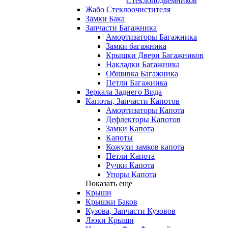
Стеклоподьемников
Жабо Стеклоочистителя
Замки Бака
Запчасти Багажника
Амортизаторы Багажника
Замки багажника
Крышки Двери Багажников
Накладки Багажника
Обшивка Багажника
Петли Багажника
Зеркала Заднего Вида
Капоты, Запчасти Капотов
Амортизаторы Капота
Дефлекторы Капотов
Замки Капота
Капоты
Кожухи замков капота
Петли Капота
Ручки Капота
Упоры Капота
Показать еще
Крыши
Крышки Баков
Кузова, Запчасти Кузовов
Люки Крыши