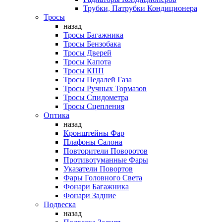
Трубки, Патрубки Кондиционера
Тросы
назад
Тросы Багажника
Тросы Бензобака
Тросы Дверей
Тросы Капота
Тросы КПП
Тросы Педалей Газа
Тросы Ручных Тормазов
Тросы Спидометра
Тросы Сцепления
Оптика
назад
Кронштейны Фар
Плафоны Салона
Повторители Поворотов
Противотуманные Фары
Указатели Повортов
Фары Головного Света
Фонари Багажника
Фонари Задние
Подвеска
назад