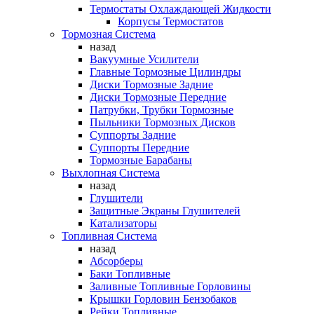
Термостаты Охлаждающей Жидкости
Корпусы Термостатов
Тормозная Система
назад
Вакуумные Усилители
Главные Тормозные Цилиндры
Диски Тормозные Задние
Диски Тормозные Передние
Патрубки, Трубки Тормозные
Пыльники Тормозных Дисков
Суппорты Задние
Суппорты Передние
Тормозные Барабаны
Выхлопная Система
назад
Глушители
Защитные Экраны Глушителей
Катализаторы
Топливная Система
назад
Абсорберы
Баки Топливные
Заливные Топливные Горловины
Крышки Горловин Бензобаков
Рейки Топливные