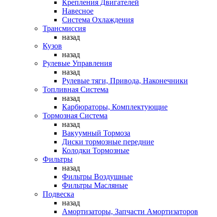
Крепления Двигателей
Навесное
Система Охлаждения
Трансмиссия
назад
Кузов
назад
Рулевые Управления
назад
Рулевые тяги, Привода, Наконечники
Топливная Система
назад
Карбюраторы, Комплектующие
Тормозная Система
назад
Вакуумный Тормоза
Диски тормозные передние
Колодки Тормозные
Фильтры
назад
Фильтры Воздушные
Фильтры Масляные
Подвеска
назад
Амортизаторы, Запчасти Амортизаторов