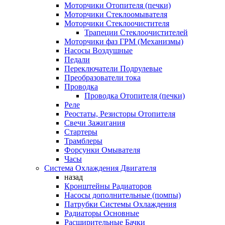
Моторчики Отопителя (печки)
Моторчики Стеклоомывателя
Моторчики Стеклоочистителя
Трапеции Стеклоочистителей
Моторчики фаз ГРМ (Механизмы)
Насосы Воздушные
Педали
Переключатели Подрулевые
Преобразователи тока
Проводка
Проводка Отопителя (печки)
Реле
Реостаты, Резисторы Отопителя
Свечи Зажигания
Стартеры
Трамблеры
Форсунки Омывателя
Часы
Система Охлаждения Двигателя
назад
Кронштейны Радиаторов
Насосы дополнительные (помпы)
Патрубки Системы Охлаждения
Радиаторы Основные
Расширительные Бачки