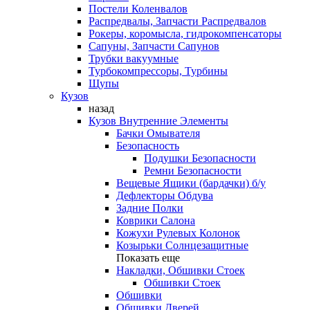
Постели Коленвалов
Распредвалы, Запчасти Распредвалов
Рокеры, коромысла, гидрокомпенсаторы
Сапуны, Запчасти Сапунов
Трубки вакуумные
Турбокомпрессоры, Турбины
Щупы
Кузов
назад
Кузов Внутренние Элементы
Бачки Омывателя
Безопасность
Подушки Безопасности
Ремни Безопасности
Вещевые Ящики (бардачки) б/у
Дефлекторы Обдува
Задние Полки
Коврики Салона
Кожухи Рулевых Колонок
Козырьки Солнцезащитные
Показать еще
Накладки, Обшивки Стоек
Обшивки Стоек
Обшивки
Обшивки Дверей