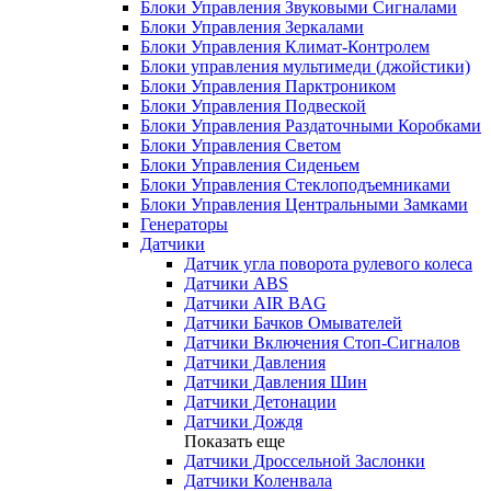
Блоки Управления Звуковыми Сигналами
Блоки Управления Зеркалами
Блоки Управления Климат-Контролем
Блоки управления мультимеди (джойстики)
Блоки Управления Парктроником
Блоки Управления Подвеской
Блоки Управления Раздаточными Коробками
Блоки Управления Светом
Блоки Управления Сиденьем
Блоки Управления Стеклоподъемниками
Блоки Управления Центральными Замками
Генераторы
Датчики
Датчик угла поворота рулевого колеса
Датчики ABS
Датчики AIR BAG
Датчики Бачков Омывателей
Датчики Включения Стоп-Сигналов
Датчики Давления
Датчики Давления Шин
Датчики Детонации
Датчики Дождя
Показать еще
Датчики Дроссельной Заслонки
Датчики Коленвала