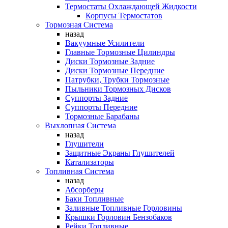
Термостаты Охлаждающей Жидкости
Корпусы Термостатов
Тормозная Система
назад
Вакуумные Усилители
Главные Тормозные Цилиндры
Диски Тормозные Задние
Диски Тормозные Передние
Патрубки, Трубки Тормозные
Пыльники Тормозных Дисков
Суппорты Задние
Суппорты Передние
Тормозные Барабаны
Выхлопная Система
назад
Глушители
Защитные Экраны Глушителей
Катализаторы
Топливная Система
назад
Абсорберы
Баки Топливные
Заливные Топливные Горловины
Крышки Горловин Бензобаков
Рейки Топливные