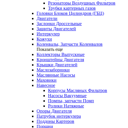
Резонаторы Воздушных Фильтров
Трубки картерных газов
Головки Блоков Цилиндров (ГБЦ)
Двигатели
Заслонки Дроссельные
Защиты Двигателей
Интеркулер
Кожухи
Коленвалы, Запчасти Коленвалов
Показать еще
Коллекторы Выпускные
Кронштейны Двигателя
Крышки Двигателей
Маслозаборники
Маслянные Насосы
Маховики
Навесное
Корпусы Масляных Фильтров
Насосы Вакуумные
Помпы, запчасти Помп
Ролики Натяжные
Опоры Двигателя
Патрубок интеркулера
Поддоны Картеров
Поршни