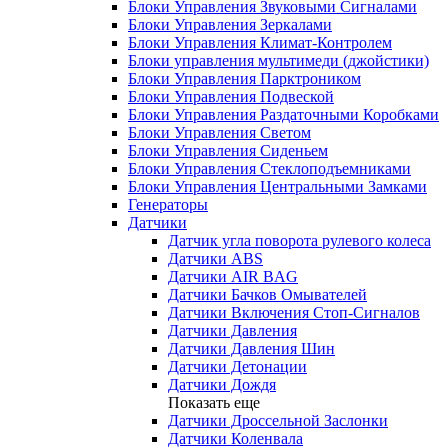
Блоки Управления Звуковыми Сигналами
Блоки Управления Зеркалами
Блоки Управления Климат-Контролем
Блоки управления мультимеди (джойстики)
Блоки Управления Парктроником
Блоки Управления Подвеской
Блоки Управления Раздаточными Коробками
Блоки Управления Светом
Блоки Управления Сиденьем
Блоки Управления Стеклоподъемниками
Блоки Управления Центральными Замками
Генераторы
Датчики
Датчик угла поворота рулевого колеса
Датчики ABS
Датчики AIR BAG
Датчики Бачков Омывателей
Датчики Включения Стоп-Сигналов
Датчики Давления
Датчики Давления Шин
Датчики Детонации
Датчики Дождя
Показать еще
Датчики Дроссельной Заслонки
Датчики Коленвала