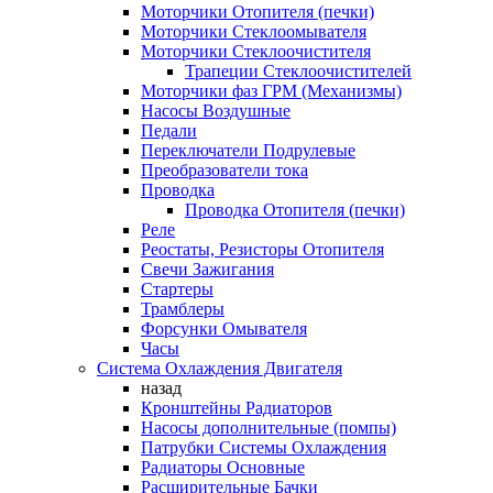
Моторчики Отопителя (печки)
Моторчики Стеклоомывателя
Моторчики Стеклоочистителя
Трапеции Стеклоочистителей
Моторчики фаз ГРМ (Механизмы)
Насосы Воздушные
Педали
Переключатели Подрулевые
Преобразователи тока
Проводка
Проводка Отопителя (печки)
Реле
Реостаты, Резисторы Отопителя
Свечи Зажигания
Стартеры
Трамблеры
Форсунки Омывателя
Часы
Система Охлаждения Двигателя
назад
Кронштейны Радиаторов
Насосы дополнительные (помпы)
Патрубки Системы Охлаждения
Радиаторы Основные
Расширительные Бачки