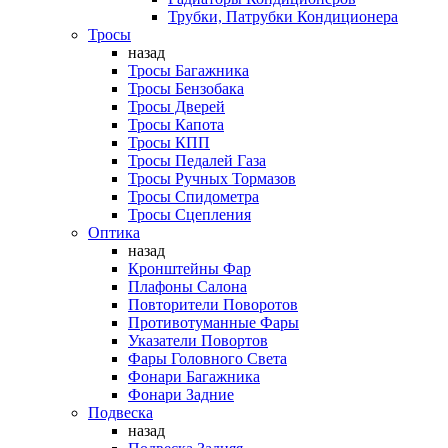
Трубки, Патрубки Кондиционера
Тросы
назад
Тросы Багажника
Тросы Бензобака
Тросы Дверей
Тросы Капота
Тросы КПП
Тросы Педалей Газа
Тросы Ручных Тормазов
Тросы Спидометра
Тросы Сцепления
Оптика
назад
Кронштейны Фар
Плафоны Салона
Повторители Поворотов
Противотуманные Фары
Указатели Повортов
Фары Головного Света
Фонари Багажника
Фонари Задние
Подвеска
назад