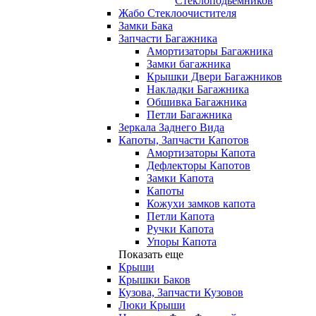
Стеклоподьемников
Жабо Стеклоочистителя
Замки Бака
Запчасти Багажника
Амортизаторы Багажника
Замки багажника
Крышки Двери Багажников
Накладки Багажника
Обшивка Багажника
Петли Багажника
Зеркала Заднего Вида
Капоты, Запчасти Капотов
Амортизаторы Капота
Дефлекторы Капотов
Замки Капота
Капоты
Кожухи замков капота
Петли Капота
Ручки Капота
Упоры Капота
Показать еще
Крыши
Крышки Баков
Кузова, Запчасти Кузовов
Люки Крыши