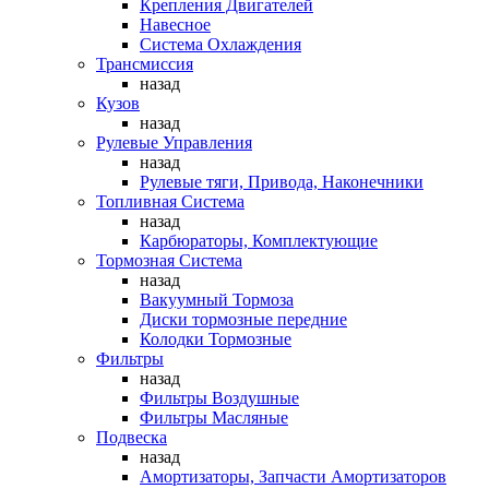
Крепления Двигателей
Навесное
Система Охлаждения
Трансмиссия
назад
Кузов
назад
Рулевые Управления
назад
Рулевые тяги, Привода, Наконечники
Топливная Система
назад
Карбюраторы, Комплектующие
Тормозная Система
назад
Вакуумный Тормоза
Диски тормозные передние
Колодки Тормозные
Фильтры
назад
Фильтры Воздушные
Фильтры Масляные
Подвеска
назад
Амортизаторы, Запчасти Амортизаторов