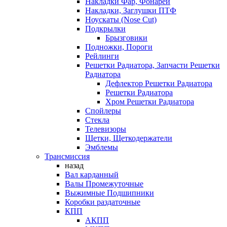
Накладки Фар, Фонарей
Накладки, Заглушки ПТФ
Ноускаты (Nose Cut)
Подкрылки
Брызговики
Подножки, Пороги
Рейлинги
Решетки Радиатора, Запчасти Решетки
Радиатора
Дефлектор Решетки Радиатора
Решетки Радиатора
Хром Решетки Радиатора
Спойлеры
Стекла
Телевизоры
Щетки, Щеткодержатели
Эмблемы
Трансмиссия
назад
Вал карданный
Валы Промежуточные
Выжимные Подшипники
Коробки раздаточные
КПП
АКПП