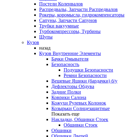
Постели Коленвалов
Распредвалы, Запчасти Распредвалов
Рокеры, коромысла, гидрокомпенсаторы
Сапуны, Запчасти Сапунов
Трубки вакуумные
Турбокомпрессоры, Турбины
Щупы
Кузов
назад
Кузов Внутренние Элементы
Бачки Омывателя
Безопасность
Подушки Безопасности
Ремни Безопасности
Вещевые Ящики (бардачки) б/у
Дефлекторы Обдува
Задние Полки
Коврики Салона
Кожухи Рулевых Колонок
Козырьки Солнцезащитные
Показать еще
Накладки, Обшивки Стоек
Обшивки Стоек
Обшивки
Обшивки Дверей