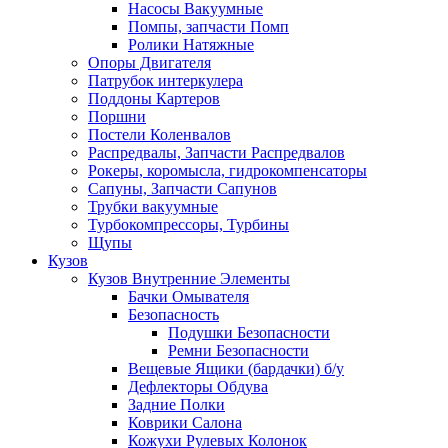
Насосы Вакуумные
Помпы, запчасти Помп
Ролики Натяжные
Опоры Двигателя
Патрубок интеркулера
Поддоны Картеров
Поршни
Постели Коленвалов
Распредвалы, Запчасти Распредвалов
Рокеры, коромысла, гидрокомпенсаторы
Сапуны, Запчасти Сапунов
Трубки вакуумные
Турбокомпрессоры, Турбины
Щупы
Кузов
Кузов Внутренние Элементы
Бачки Омывателя
Безопасность
Подушки Безопасности
Ремни Безопасности
Вещевые Ящики (бардачки) б/у
Дефлекторы Обдува
Задние Полки
Коврики Салона
Кожухи Рулевых Колонок