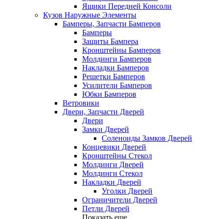
Ящики Передней Консоли
Кузов Наружные Элементы
Бамперы, Запчасти Бамперов
Бамперы
Защиты Бампера
Кронштейны Бамперов
Молдинги Бамперов
Накладки Бамперов
Решетки Бамперов
Усилители Бамперов
Юбки Бамперов
Ветровики
Двери, Запчасти Дверей
Двери
Замки Дверей
Соленоиды Замков Дверей
Концевики Дверей
Кронштейны Стекол
Молдинги Дверей
Молдинги Стекол
Накладки Дверей
Уголки Дверей
Ограничители Дверей
Петли Дверей
Показать еще