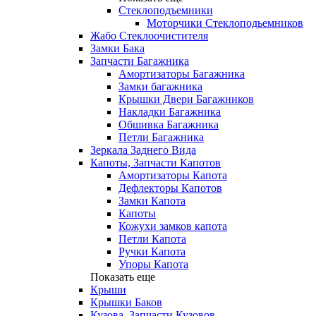
Стеклоподъемники
Моторчики Стеклоподьемников
Жабо Стеклоочистителя
Замки Бака
Запчасти Багажника
Амортизаторы Багажника
Замки багажника
Крышки Двери Багажников
Накладки Багажника
Обшивка Багажника
Петли Багажника
Зеркала Заднего Вида
Капоты, Запчасти Капотов
Амортизаторы Капота
Дефлекторы Капотов
Замки Капота
Капоты
Кожухи замков капота
Петли Капота
Ручки Капота
Упоры Капота
Показать еще
Крыши
Крышки Баков
Кузова, Запчасти Кузовов