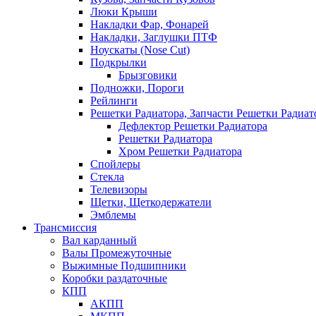
Люки Крыши
Накладки Фар, Фонарей
Накладки, Заглушки ПТФ
Ноускаты (Nose Cut)
Подкрылки
Брызговики
Подножки, Пороги
Рейлинги
Решетки Радиатора, Запчасти Решетки Радиат
Дефлектор Решетки Радиатора
Решетки Радиатора
Хром Решетки Радиатора
Спойлеры
Стекла
Телевизоры
Щетки, Щеткодержатели
Эмблемы
Трансмиссия
Вал карданный
Валы Промежуточные
Выжимные Подшипники
Коробки раздаточные
КПП
АКПП