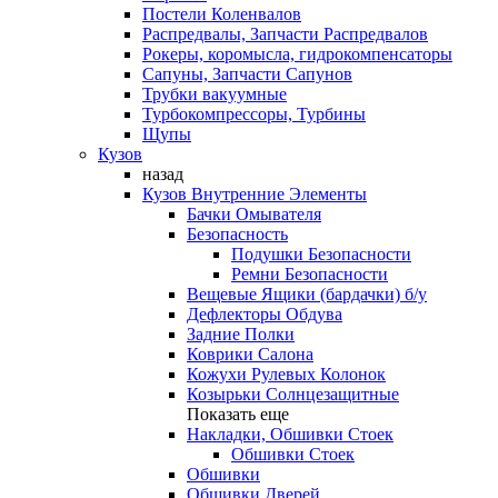
Постели Коленвалов
Распредвалы, Запчасти Распредвалов
Рокеры, коромысла, гидрокомпенсаторы
Сапуны, Запчасти Сапунов
Трубки вакуумные
Турбокомпрессоры, Турбины
Щупы
Кузов
назад
Кузов Внутренние Элементы
Бачки Омывателя
Безопасность
Подушки Безопасности
Ремни Безопасности
Вещевые Ящики (бардачки) б/у
Дефлекторы Обдува
Задние Полки
Коврики Салона
Кожухи Рулевых Колонок
Козырьки Солнцезащитные
Показать еще
Накладки, Обшивки Стоек
Обшивки Стоек
Обшивки
Обшивки Дверей