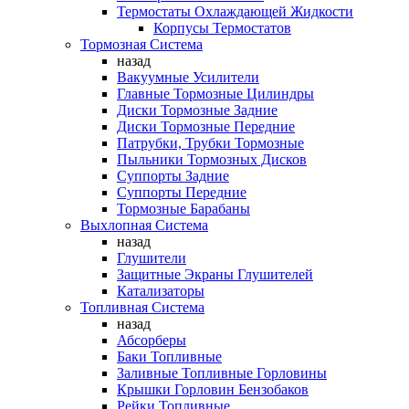
Термостаты Охлаждающей Жидкости
Корпусы Термостатов
Тормозная Система
назад
Вакуумные Усилители
Главные Тормозные Цилиндры
Диски Тормозные Задние
Диски Тормозные Передние
Патрубки, Трубки Тормозные
Пыльники Тормозных Дисков
Суппорты Задние
Суппорты Передние
Тормозные Барабаны
Выхлопная Система
назад
Глушители
Защитные Экраны Глушителей
Катализаторы
Топливная Система
назад
Абсорберы
Баки Топливные
Заливные Топливные Горловины
Крышки Горловин Бензобаков
Рейки Топливные