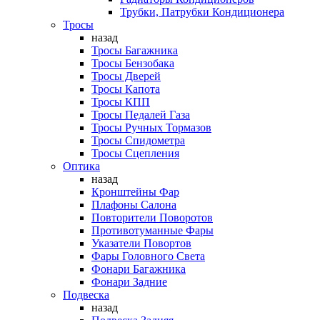
Трубки, Патрубки Кондиционера
Тросы
назад
Тросы Багажника
Тросы Бензобака
Тросы Дверей
Тросы Капота
Тросы КПП
Тросы Педалей Газа
Тросы Ручных Тормазов
Тросы Спидометра
Тросы Сцепления
Оптика
назад
Кронштейны Фар
Плафоны Салона
Повторители Поворотов
Противотуманные Фары
Указатели Повортов
Фары Головного Света
Фонари Багажника
Фонари Задние
Подвеска
назад