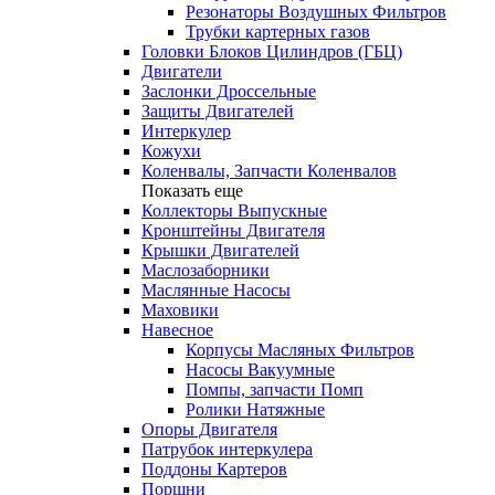
Резонаторы Воздушных Фильтров
Трубки картерных газов
Головки Блоков Цилиндров (ГБЦ)
Двигатели
Заслонки Дроссельные
Защиты Двигателей
Интеркулер
Кожухи
Коленвалы, Запчасти Коленвалов
Показать еще
Коллекторы Выпускные
Кронштейны Двигателя
Крышки Двигателей
Маслозаборники
Маслянные Насосы
Маховики
Навесное
Корпусы Масляных Фильтров
Насосы Вакуумные
Помпы, запчасти Помп
Ролики Натяжные
Опоры Двигателя
Патрубок интеркулера
Поддоны Картеров
Поршни