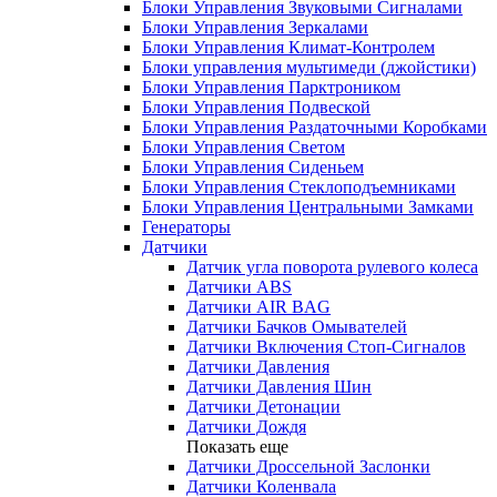
Блоки Управления Звуковыми Сигналами
Блоки Управления Зеркалами
Блоки Управления Климат-Контролем
Блоки управления мультимеди (джойстики)
Блоки Управления Парктроником
Блоки Управления Подвеской
Блоки Управления Раздаточными Коробками
Блоки Управления Светом
Блоки Управления Сиденьем
Блоки Управления Стеклоподъемниками
Блоки Управления Центральными Замками
Генераторы
Датчики
Датчик угла поворота рулевого колеса
Датчики ABS
Датчики AIR BAG
Датчики Бачков Омывателей
Датчики Включения Стоп-Сигналов
Датчики Давления
Датчики Давления Шин
Датчики Детонации
Датчики Дождя
Показать еще
Датчики Дроссельной Заслонки
Датчики Коленвала