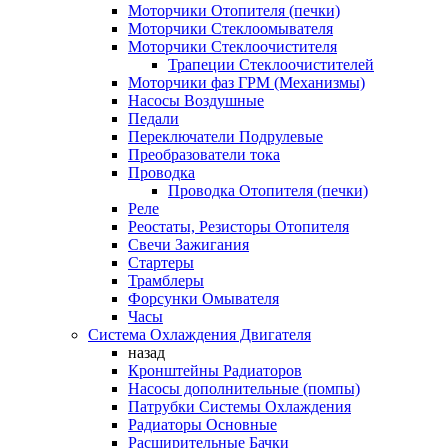
Моторчики Отопителя (печки)
Моторчики Стеклоомывателя
Моторчики Стеклоочистителя
Трапеции Стеклоочистителей
Моторчики фаз ГРМ (Механизмы)
Насосы Воздушные
Педали
Переключатели Подрулевые
Преобразователи тока
Проводка
Проводка Отопителя (печки)
Реле
Реостаты, Резисторы Отопителя
Свечи Зажигания
Стартеры
Трамблеры
Форсунки Омывателя
Часы
Система Охлаждения Двигателя
назад
Кронштейны Радиаторов
Насосы дополнительные (помпы)
Патрубки Системы Охлаждения
Радиаторы Основные
Расширительные Бачки