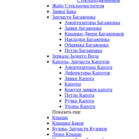
Стеклоподьемников
Жабо Стеклоочистителя
Замки Бака
Запчасти Багажника
Амортизаторы Багажника
Замки багажника
Крышки Двери Багажников
Накладки Багажника
Обшивка Багажника
Петли Багажника
Зеркала Заднего Вида
Капоты, Запчасти Капотов
Амортизаторы Капота
Дефлекторы Капотов
Замки Капота
Капоты
Кожухи замков капота
Петли Капота
Ручки Капота
Упоры Капота
Показать еще
Крыши
Крышки Баков
Кузова, Запчасти Кузовов
Люки Крыши