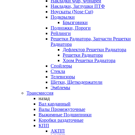
Накладки Фар, Фонарей
Накладки, Заглушки ПТФ
Ноускаты (Nose Cut)
Подкрылки
Брызговики
Подножки, Пороги
Рейлинги
Решетки Радиатора, Запчасти Решетки
Радиатора
Дефлектор Решетки Радиатора
Решетки Радиатора
Хром Решетки Радиатора
Спойлеры
Стекла
Телевизоры
Щетки, Щеткодержатели
Эмблемы
Трансмиссия
назад
Вал карданный
Валы Промежуточные
Выжимные Подшипники
Коробки раздаточные
КПП
АКПП