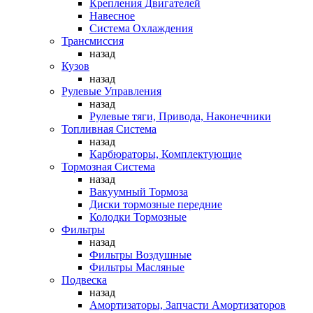
Крепления Двигателей
Навесное
Система Охлаждения
Трансмиссия
назад
Кузов
назад
Рулевые Управления
назад
Рулевые тяги, Привода, Наконечники
Топливная Система
назад
Карбюраторы, Комплектующие
Тормозная Система
назад
Вакуумный Тормоза
Диски тормозные передние
Колодки Тормозные
Фильтры
назад
Фильтры Воздушные
Фильтры Масляные
Подвеска
назад
Амортизаторы, Запчасти Амортизаторов