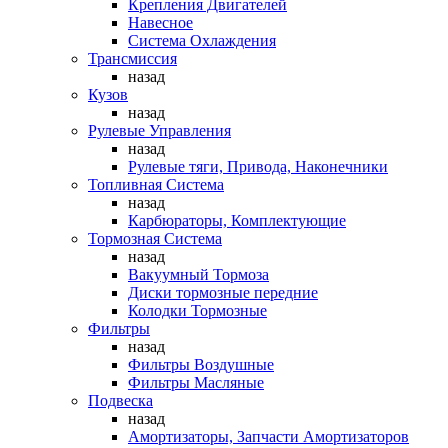
Крепления Двигателей
Навесное
Система Охлаждения
Трансмиссия
назад
Кузов
назад
Рулевые Управления
назад
Рулевые тяги, Привода, Наконечники
Топливная Система
назад
Карбюраторы, Комплектующие
Тормозная Система
назад
Вакуумный Тормоза
Диски тормозные передние
Колодки Тормозные
Фильтры
назад
Фильтры Воздушные
Фильтры Масляные
Подвеска
назад
Амортизаторы, Запчасти Амортизаторов