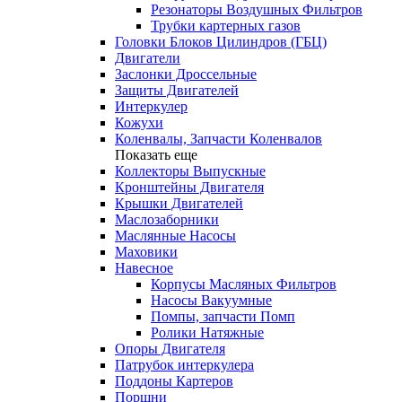
Резонаторы Воздушных Фильтров
Трубки картерных газов
Головки Блоков Цилиндров (ГБЦ)
Двигатели
Заслонки Дроссельные
Защиты Двигателей
Интеркулер
Кожухи
Коленвалы, Запчасти Коленвалов
Показать еще
Коллекторы Выпускные
Кронштейны Двигателя
Крышки Двигателей
Маслозаборники
Маслянные Насосы
Маховики
Навесное
Корпусы Масляных Фильтров
Насосы Вакуумные
Помпы, запчасти Помп
Ролики Натяжные
Опоры Двигателя
Патрубок интеркулера
Поддоны Картеров
Поршни