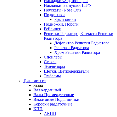
Накладки Фар, Фонарей
Накладки, Заглушки ПТФ
Ноускаты (Nose Cut)
Подкрылки
Брызговики
Подножки, Пороги
Рейлинги
Решетки Радиатора, Запчасти Решетки
Радиатора
Дефлектор Решетки Радиатора
Решетки Радиатора
Хром Решетки Радиатора
Спойлеры
Стекла
Телевизоры
Щетки, Щеткодержатели
Эмблемы
Трансмиссия
назад
Вал карданный
Валы Промежуточные
Выжимные Подшипники
Коробки раздаточные
КПП
АКПП