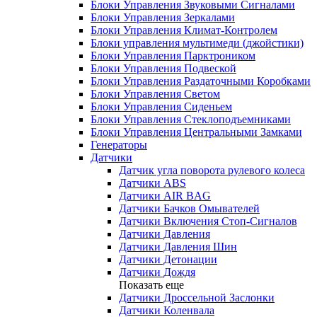
Блоки Управления Звуковыми Сигналами
Блоки Управления Зеркалами
Блоки Управления Климат-Контролем
Блоки управления мультимеди (джойстики)
Блоки Управления Парктроником
Блоки Управления Подвеской
Блоки Управления Раздаточными Коробками
Блоки Управления Светом
Блоки Управления Сиденьем
Блоки Управления Стеклоподъемниками
Блоки Управления Центральными Замками
Генераторы
Датчики
Датчик угла поворота рулевого колеса
Датчики ABS
Датчики AIR BAG
Датчики Бачков Омывателей
Датчики Включения Стоп-Сигналов
Датчики Давления
Датчики Давления Шин
Датчики Детонации
Датчики Дождя
Показать еще
Датчики Дроссельной Заслонки
Датчики Коленвала