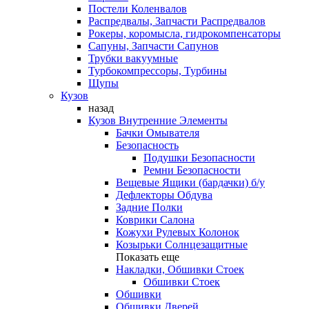
Постели Коленвалов
Распредвалы, Запчасти Распредвалов
Рокеры, коромысла, гидрокомпенсаторы
Сапуны, Запчасти Сапунов
Трубки вакуумные
Турбокомпрессоры, Турбины
Щупы
Кузов
назад
Кузов Внутренние Элементы
Бачки Омывателя
Безопасность
Подушки Безопасности
Ремни Безопасности
Вещевые Ящики (бардачки) б/у
Дефлекторы Обдува
Задние Полки
Коврики Салона
Кожухи Рулевых Колонок
Козырьки Солнцезащитные
Показать еще
Накладки, Обшивки Стоек
Обшивки Стоек
Обшивки
Обшивки Дверей