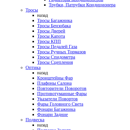
Трубки, Патрубки Кондиционера
Тросы
назад
Тросы Багажника
Тросы Бензобака
Тросы Дверей
Тросы Капота
Тросы КПП
Тросы Педалей Газа
Тросы Ручных Тормазов
Тросы Спидометра
Тросы Сцепления
Оптика
назад
Кронштейны Фар
Плафоны Салона
Повторители Поворотов
Противотуманные Фары
Указатели Повортов
Фары Головного Света
Фонари Багажника
Фонари Задние
Подвеска
назад