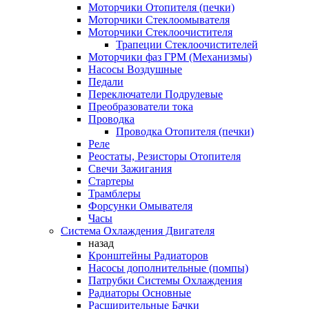
Моторчики Отопителя (печки)
Моторчики Стеклоомывателя
Моторчики Стеклоочистителя
Трапеции Стеклоочистителей
Моторчики фаз ГРМ (Механизмы)
Насосы Воздушные
Педали
Переключатели Подрулевые
Преобразователи тока
Проводка
Проводка Отопителя (печки)
Реле
Реостаты, Резисторы Отопителя
Свечи Зажигания
Стартеры
Трамблеры
Форсунки Омывателя
Часы
Система Охлаждения Двигателя
назад
Кронштейны Радиаторов
Насосы дополнительные (помпы)
Патрубки Системы Охлаждения
Радиаторы Основные
Расширительные Бачки