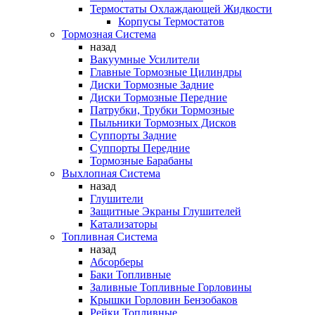
Термостаты Охлаждающей Жидкости
Корпусы Термостатов
Тормозная Система
назад
Вакуумные Усилители
Главные Тормозные Цилиндры
Диски Тормозные Задние
Диски Тормозные Передние
Патрубки, Трубки Тормозные
Пыльники Тормозных Дисков
Суппорты Задние
Суппорты Передние
Тормозные Барабаны
Выхлопная Система
назад
Глушители
Защитные Экраны Глушителей
Катализаторы
Топливная Система
назад
Абсорберы
Баки Топливные
Заливные Топливные Горловины
Крышки Горловин Бензобаков
Рейки Топливные