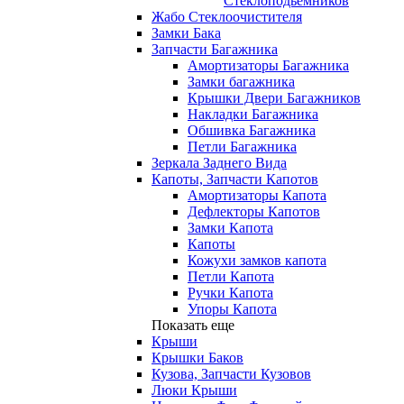
Стеклоподьемников
Жабо Стеклоочистителя
Замки Бака
Запчасти Багажника
Амортизаторы Багажника
Замки багажника
Крышки Двери Багажников
Накладки Багажника
Обшивка Багажника
Петли Багажника
Зеркала Заднего Вида
Капоты, Запчасти Капотов
Амортизаторы Капота
Дефлекторы Капотов
Замки Капота
Капоты
Кожухи замков капота
Петли Капота
Ручки Капота
Упоры Капота
Показать еще
Крыши
Крышки Баков
Кузова, Запчасти Кузовов
Люки Крыши