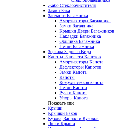
Стеклоподьемников
Жабо Стеклоочистителя
Замки Бака
Запчасти Багажника
Амортизаторы Багажника
Замки багажника
Крышки Двери Багажников
Накладки Багажника
Обшивка Багажника
Петли Багажника
Зеркала Заднего Вида
Капоты, Запчасти Капотов
Амортизаторы Капота
Дефлекторы Капотов
Замки Капота
Капоты
Кожухи замков капота
Петли Капота
Ручки Капота
Упоры Капота
Показать еще
Крыши
Крышки Баков
Кузова, Запчасти Кузовов
Люки Крыши