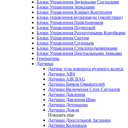
Блоки Управления Звуковыми Сигналами
Блоки Управления Зеркалами
Блоки Управления Климат-Контролем
Блоки управления мультимеди (джойстики)
Блоки Управления Парктроником
Блоки Управления Подвеской
Блоки Управления Раздаточными Коробками
Блоки Управления Светом
Блоки Управления Сиденьем
Блоки Управления Стеклоподъемниками
Блоки Управления Центральными Замками
Генераторы
Датчики
Датчик угла поворота рулевого колеса
Датчики ABS
Датчики AIR BAG
Датчики Бачков Омывателей
Датчики Включения Стоп-Сигналов
Датчики Давления
Датчики Давления Шин
Датчики Детонации
Датчики Дождя
Показать еще
Датчики Дроссельной Заслонки
Датчики Коленвала