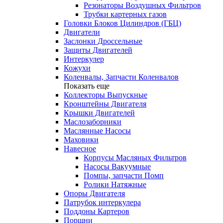
Резонаторы Воздушных Фильтров
Трубки картерных газов
Головки Блоков Цилиндров (ГБЦ)
Двигатели
Заслонки Дроссельные
Защиты Двигателей
Интеркулер
Кожухи
Коленвалы, Запчасти Коленвалов
Показать еще
Коллекторы Выпускные
Кронштейны Двигателя
Крышки Двигателей
Маслозаборники
Маслянные Насосы
Маховики
Навесное
Корпусы Масляных Фильтров
Насосы Вакуумные
Помпы, запчасти Помп
Ролики Натяжные
Опоры Двигателя
Патрубок интеркулера
Поддоны Картеров
Поршни