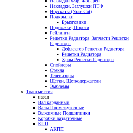
Накладки Фар, Фонарей
Накладки, Заглушки ПТФ
Ноускаты (Nose Cut)
Подкрылки
Брызговики
Подножки, Пороги
Рейлинги
Решетки Радиатора, Запчасти Решетки
Радиатора
Дефлектор Решетки Радиатора
Решетки Радиатора
Хром Решетки Радиатора
Спойлеры
Стекла
Телевизоры
Щетки, Щеткодержатели
Эмблемы
Трансмиссия
назад
Вал карданный
Валы Промежуточные
Выжимные Подшипники
Коробки раздаточные
КПП
АКПП