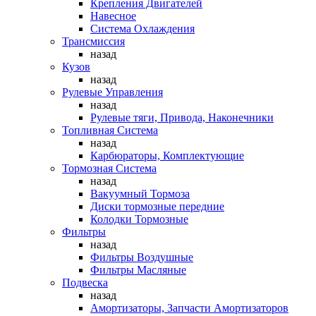
Крепления Двигателей
Навесное
Система Охлаждения
Трансмиссия
назад
Кузов
назад
Рулевые Управления
назад
Рулевые тяги, Привода, Наконечники
Топливная Система
назад
Карбюраторы, Комплектующие
Тормозная Система
назад
Вакуумный Тормоза
Диски тормозные передние
Колодки Тормозные
Фильтры
назад
Фильтры Воздушные
Фильтры Масляные
Подвеска
назад
Амортизаторы, Запчасти Амортизаторов