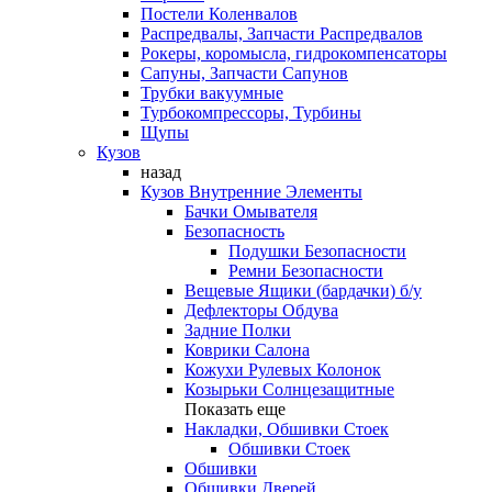
Постели Коленвалов
Распредвалы, Запчасти Распредвалов
Рокеры, коромысла, гидрокомпенсаторы
Сапуны, Запчасти Сапунов
Трубки вакуумные
Турбокомпрессоры, Турбины
Щупы
Кузов
назад
Кузов Внутренние Элементы
Бачки Омывателя
Безопасность
Подушки Безопасности
Ремни Безопасности
Вещевые Ящики (бардачки) б/у
Дефлекторы Обдува
Задние Полки
Коврики Салона
Кожухи Рулевых Колонок
Козырьки Солнцезащитные
Показать еще
Накладки, Обшивки Стоек
Обшивки Стоек
Обшивки
Обшивки Дверей