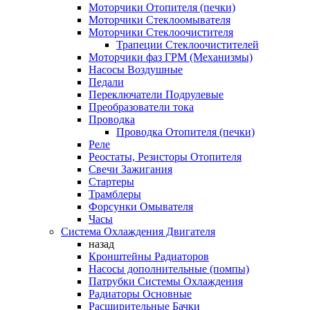
Моторчики Отопителя (печки)
Моторчики Стеклоомывателя
Моторчики Стеклоочистителя
Трапеции Стеклоочистителей
Моторчики фаз ГРМ (Механизмы)
Насосы Воздушные
Педали
Переключатели Подрулевые
Преобразователи тока
Проводка
Проводка Отопителя (печки)
Реле
Реостаты, Резисторы Отопителя
Свечи Зажигания
Стартеры
Трамблеры
Форсунки Омывателя
Часы
Система Охлаждения Двигателя
назад
Кронштейны Радиаторов
Насосы дополнительные (помпы)
Патрубки Системы Охлаждения
Радиаторы Основные
Расширительные Бачки