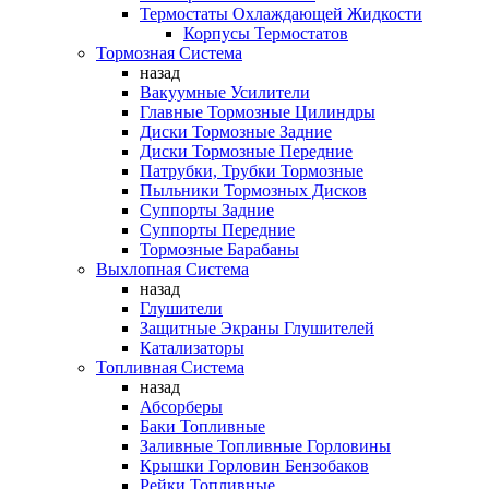
Термостаты Охлаждающей Жидкости
Корпусы Термостатов
Тормозная Система
назад
Вакуумные Усилители
Главные Тормозные Цилиндры
Диски Тормозные Задние
Диски Тормозные Передние
Патрубки, Трубки Тормозные
Пыльники Тормозных Дисков
Суппорты Задние
Суппорты Передние
Тормозные Барабаны
Выхлопная Система
назад
Глушители
Защитные Экраны Глушителей
Катализаторы
Топливная Система
назад
Абсорберы
Баки Топливные
Заливные Топливные Горловины
Крышки Горловин Бензобаков
Рейки Топливные