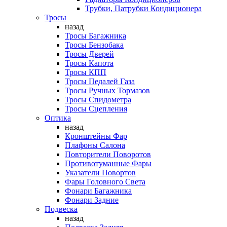
Трубки, Патрубки Кондиционера
Тросы
назад
Тросы Багажника
Тросы Бензобака
Тросы Дверей
Тросы Капота
Тросы КПП
Тросы Педалей Газа
Тросы Ручных Тормазов
Тросы Спидометра
Тросы Сцепления
Оптика
назад
Кронштейны Фар
Плафоны Салона
Повторители Поворотов
Противотуманные Фары
Указатели Повортов
Фары Головного Света
Фонари Багажника
Фонари Задние
Подвеска
назад