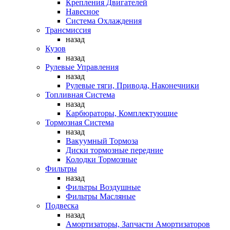
Крепления Двигателей
Навесное
Система Охлаждения
Трансмиссия
назад
Кузов
назад
Рулевые Управления
назад
Рулевые тяги, Привода, Наконечники
Топливная Система
назад
Карбюраторы, Комплектующие
Тормозная Система
назад
Вакуумный Тормоза
Диски тормозные передние
Колодки Тормозные
Фильтры
назад
Фильтры Воздушные
Фильтры Масляные
Подвеска
назад
Амортизаторы, Запчасти Амортизаторов