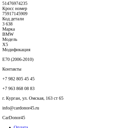
51476974235
Кросс номер
75917145909
Код детали
3 638
Марка
BMW
Модель
X5
Модификация
E70 (2006-2010)
Контакты
+7 982 805 45 45
+7 963 868 08 83
г. Курган, ул. Омская, 163 ст 65
info@cardonor45.ru
CarDonor45
Оплата