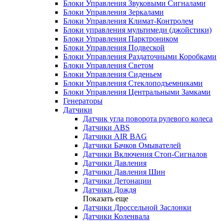
Блоки Управления Звуковыми Сигналами
Блоки Управления Зеркалами
Блоки Управления Климат-Контролем
Блоки управления мультимеди (джойстики)
Блоки Управления Парктроником
Блоки Управления Подвеской
Блоки Управления Раздаточными Коробками
Блоки Управления Светом
Блоки Управления Сиденьем
Блоки Управления Стеклоподъемниками
Блоки Управления Центральными Замками
Генераторы
Датчики
Датчик угла поворота рулевого колеса
Датчики ABS
Датчики AIR BAG
Датчики Бачков Омывателей
Датчики Включения Стоп-Сигналов
Датчики Давления
Датчики Давления Шин
Датчики Детонации
Датчики Дождя
Показать еще
Датчики Дроссельной Заслонки
Датчики Коленвала