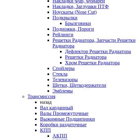
Накладки Фар, Фонарей
Накладки, Заглушки ПТФ
Ноускаты (Nose Cut)
Подкрылки
Брызговики
Подножки, Пороги
Рейлинги
Решетки Радиатора, Запчасти Решетки
Радиатора
Дефлектор Решетки Радиатора
Решетки Радиатора
Хром Решетки Радиатора
Спойлеры
Стекла
Телевизоры
Щетки, Щеткодержатели
Эмблемы
Трансмиссия
назад
Вал карданный
Валы Промежуточные
Выжимные Подшипники
Коробки раздаточные
КПП
АКПП