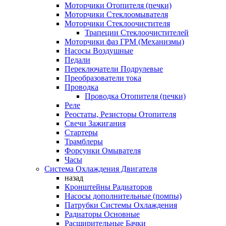
Моторчики Отопителя (печки)
Моторчики Стеклоомывателя
Моторчики Стеклоочистителя
Трапеции Стеклоочистителей
Моторчики фаз ГРМ (Механизмы)
Насосы Воздушные
Педали
Переключатели Подрулевые
Преобразователи тока
Проводка
Проводка Отопителя (печки)
Реле
Реостаты, Резисторы Отопителя
Свечи Зажигания
Стартеры
Трамблеры
Форсунки Омывателя
Часы
Система Охлаждения Двигателя
назад
Кронштейны Радиаторов
Насосы дополнительные (помпы)
Патрубки Системы Охлаждения
Радиаторы Основные
Расширительные Бачки