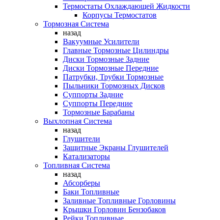
Термостаты Охлаждающей Жидкости
Корпусы Термостатов
Тормозная Система
назад
Вакуумные Усилители
Главные Тормозные Цилиндры
Диски Тормозные Задние
Диски Тормозные Передние
Патрубки, Трубки Тормозные
Пыльники Тормозных Дисков
Суппорты Задние
Суппорты Передние
Тормозные Барабаны
Выхлопная Система
назад
Глушители
Защитные Экраны Глушителей
Катализаторы
Топливная Система
назад
Абсорберы
Баки Топливные
Заливные Топливные Горловины
Крышки Горловин Бензобаков
Рейки Топливные