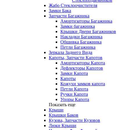
Стеклоподьемников
Жабо Стеклоочистителя
Замки Бака
Запчасти Багажника
Амортизаторы Багажника
Замки багажника
Крышки Двери Багажников
Накладки Багажника
Обшивка Багажника
Петли Багажника
Зеркала Заднего Вида
Капоты, Запчасти Капотов
Амортизаторы Капота
Дефлекторы Капотов
Замки Капота
Капоты
Кожухи замков капота
Петли Капота
Ручки Капота
Упоры Капота
Показать еще
Крыши
Крышки Баков
Кузова, Запчасти Кузовов
Люки Крыши