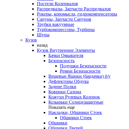
Постели Коленвалов
Распредвалы, Запчасти Распредвалов
Рокеры, коромысла, гидрокомпенсаторы
Сапуны, Запчасти Сапунов
Трубки вакуумные
Турбокомпрессоры, Турбины
Щупы
Кузов
назад
Кузов Внутренние Элементы
Бачки Омывателя
Безопасность
Подушки Безопасности
Ремни Безопасности
Вещевые Ящики (бардачки) б/у
Дефлекторы Обдува
Задние Полки
Коврики Салона
Кожухи Рулевых Колонок
Козырьки Солнцезащитные
Показать еще
Накладки, Обшивки Стоек
Обшивки Стоек
Обшивки
Обшивки Дверей