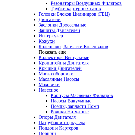
Резонаторы Воздушных Фильтров
Трубки картерных газов
Головки Блоков Цилиндров (ГБЦ)
Двигатели
Заслонки Дроссельные
Защиты Двигателей
Интеркулер
Кожухи
Коленвалы, Запчасти Коленвалов
Показать еще
Коллекторы Выпускные
Кронштейны Двигателя
Крышки Двигателей
Маслозаборники
Маслянные Насосы
Маховики
Навесное
Корпусы Масляных Фильтров
Насосы Вакуумные
Помпы, запчасти Помп
Ролики Натяжные
Опоры Двигателя
Патрубок интеркулера
Поддоны Картеров
Поршни