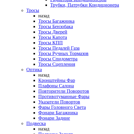
Трубки, Патрубки Кондиционера
Тросы
назад
Тросы Багажника
Тросы Бензобака
Тросы Дверей
Тросы Капота
Тросы КПП
Тросы Педалей Газа
Тросы Ручных Тормазов
Тросы Спидометра
Тросы Сцепления
Оптика
назад
Кронштейны Фар
Плафоны Салона
Повторители Поворотов
Противотуманные Фары
Указатели Повортов
Фары Головного Света
Фонари Багажника
Фонари Задние
Подвеска
назад