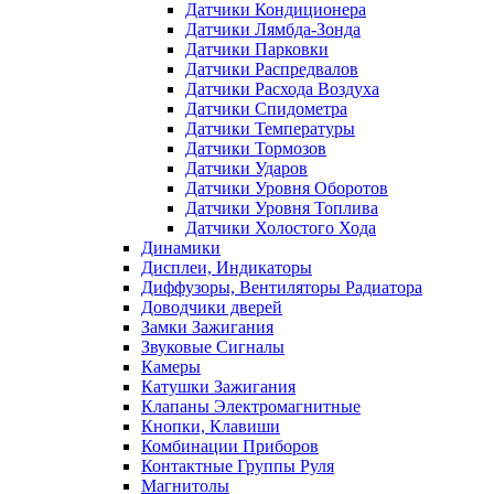
Датчики Кондиционера
Датчики Лямбда-Зонда
Датчики Парковки
Датчики Распредвалов
Датчики Расхода Воздуха
Датчики Спидометра
Датчики Температуры
Датчики Тормозов
Датчики Ударов
Датчики Уровня Оборотов
Датчики Уровня Топлива
Датчики Холостого Хода
Динамики
Дисплеи, Индикаторы
Диффузоры, Вентиляторы Радиатора
Доводчики дверей
Замки Зажигания
Звуковые Сигналы
Камеры
Катушки Зажигания
Клапаны Электромагнитные
Кнопки, Клавиши
Комбинации Приборов
Контактные Группы Руля
Магнитолы