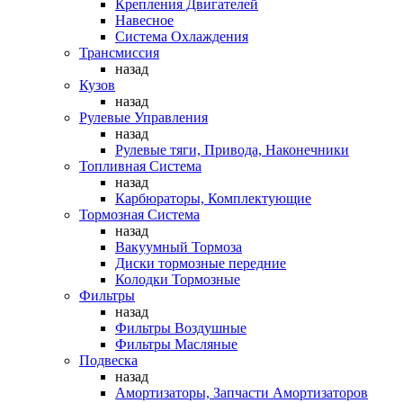
Крепления Двигателей
Навесное
Система Охлаждения
Трансмиссия
назад
Кузов
назад
Рулевые Управления
назад
Рулевые тяги, Привода, Наконечники
Топливная Система
назад
Карбюраторы, Комплектующие
Тормозная Система
назад
Вакуумный Тормоза
Диски тормозные передние
Колодки Тормозные
Фильтры
назад
Фильтры Воздушные
Фильтры Масляные
Подвеска
назад
Амортизаторы, Запчасти Амортизаторов