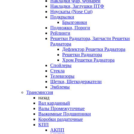
Накладки Фар, Фонарей
Накладки, Заглушки ПТФ
Ноускаты (Nose Cut)
Подкрылки
Брызговики
Подножки, Пороги
Рейлинги
Решетки Радиатора, Запчасти Решетки
Радиатора
Дефлектор Решетки Радиатора
Решетки Радиатора
Хром Решетки Радиатора
Спойлеры
Стекла
Телевизоры
Щетки, Щеткодержатели
Эмблемы
Трансмиссия
назад
Вал карданный
Валы Промежуточные
Выжимные Подшипники
Коробки раздаточные
КПП
АКПП