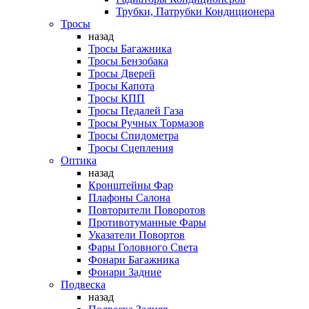
Трубки, Патрубки Кондиционера
Тросы
назад
Тросы Багажника
Тросы Бензобака
Тросы Дверей
Тросы Капота
Тросы КПП
Тросы Педалей Газа
Тросы Ручных Тормазов
Тросы Спидометра
Тросы Сцепления
Оптика
назад
Кронштейны Фар
Плафоны Салона
Повторители Поворотов
Противотуманные Фары
Указатели Повортов
Фары Головного Света
Фонари Багажника
Фонари Задние
Подвеска
назад