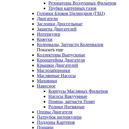
Резонаторы Воздушных Фильтров
Трубки картерных газов
Головки Блоков Цилиндров (ГБЦ)
Двигатели
Заслонки Дроссельные
Защиты Двигателей
Интеркулер
Кожухи
Коленвалы, Запчасти Коленвалов
Показать еще
Коллекторы Выпускные
Кронштейны Двигателя
Крышки Двигателей
Маслозаборники
Маслянные Насосы
Маховики
Навесное
Корпусы Масляных Фильтров
Насосы Вакуумные
Помпы, запчасти Помп
Ролики Натяжные
Опоры Двигателя
Патрубок интеркулера
Поддоны Картеров
Поршни