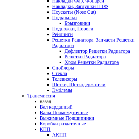
Накладки Фар, Фонарей
Накладки, Заглушки ПТФ
Ноускаты (Nose Cut)
Подкрылки
Брызговики
Подножки, Пороги
Рейлинги
Решетки Радиатора, Запчасти Решетки
Радиатора
Дефлектор Решетки Радиатора
Решетки Радиатора
Хром Решетки Радиатора
Спойлеры
Стекла
Телевизоры
Щетки, Щеткодержатели
Эмблемы
Трансмиссия
назад
Вал карданный
Валы Промежуточные
Выжимные Подшипники
Коробки раздаточные
КПП
АКПП