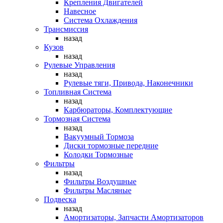
Крепления Двигателей
Навесное
Система Охлаждения
Трансмиссия
назад
Кузов
назад
Рулевые Управления
назад
Рулевые тяги, Привода, Наконечники
Топливная Система
назад
Карбюраторы, Комплектующие
Тормозная Система
назад
Вакуумный Тормоза
Диски тормозные передние
Колодки Тормозные
Фильтры
назад
Фильтры Воздушные
Фильтры Масляные
Подвеска
назад
Амортизаторы, Запчасти Амортизаторов