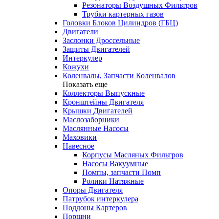
Резонаторы Воздушных Фильтров
Трубки картерных газов
Головки Блоков Цилиндров (ГБЦ)
Двигатели
Заслонки Дроссельные
Защиты Двигателей
Интеркулер
Кожухи
Коленвалы, Запчасти Коленвалов
Показать еще
Коллекторы Выпускные
Кронштейны Двигателя
Крышки Двигателей
Маслозаборники
Маслянные Насосы
Маховики
Навесное
Корпусы Масляных Фильтров
Насосы Вакуумные
Помпы, запчасти Помп
Ролики Натяжные
Опоры Двигателя
Патрубок интеркулера
Поддоны Картеров
Поршни