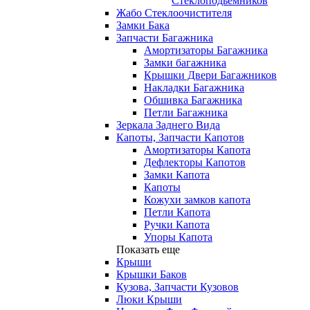
Стеклоподьемников
Жабо Стеклоочистителя
Замки Бака
Запчасти Багажника
Амортизаторы Багажника
Замки багажника
Крышки Двери Багажников
Накладки Багажника
Обшивка Багажника
Петли Багажника
Зеркала Заднего Вида
Капоты, Запчасти Капотов
Амортизаторы Капота
Дефлекторы Капотов
Замки Капота
Капоты
Кожухи замков капота
Петли Капота
Ручки Капота
Упоры Капота
Показать еще
Крыши
Крышки Баков
Кузова, Запчасти Кузовов
Люки Крыши