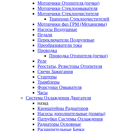
Моторчики Отопителя (печки)
Моторчики Стеклоомывателя
Моторчики Стеклоочистителя
Трапеции Стеклоочистителей
Моторчики фаз ГРМ (Механизмы)
Насосы Воздушные
Педали
Переключатели Подрулевые
Преобразователи тока
Проводка
Проводка Отопителя (печки)
Реле
Реостаты, Резисторы Отопителя
Свечи Зажигания
Стартеры
Трамблеры
Форсунки Омывателя
Часы
Система Охлаждения Двигателя
назад
Кронштейны Радиаторов
Насосы дополнительные (помпы)
Патрубки Системы Охлаждения
Радиаторы Основные
Расширительные Бачки