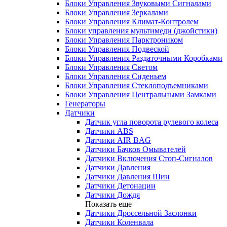
Блоки Управления Звуковыми Сигналами
Блоки Управления Зеркалами
Блоки Управления Климат-Контролем
Блоки управления мультимеди (джойстики)
Блоки Управления Парктроником
Блоки Управления Подвеской
Блоки Управления Раздаточными Коробками
Блоки Управления Светом
Блоки Управления Сиденьем
Блоки Управления Стеклоподъемниками
Блоки Управления Центральными Замками
Генераторы
Датчики
Датчик угла поворота рулевого колеса
Датчики ABS
Датчики AIR BAG
Датчики Бачков Омывателей
Датчики Включения Стоп-Сигналов
Датчики Давления
Датчики Давления Шин
Датчики Детонации
Датчики Дождя
Показать еще
Датчики Дроссельной Заслонки
Датчики Коленвала