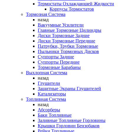
Термостаты Охлаждающей Жидкости
Корпусы Термостатов
Тормозная Система
назад
Вакуумные Усилители
Главные Тормозные Цилиндры
Диски Тормозные Задние
Диски Тормозные Передние
Патрубки, Трубки Тормозные
Пыльники Тормозных Дисков
Суппорты Задние
Суппорты Передние
Тормозные Барабаны
Выхлопная Система
назад
Глушители
Защитные Экраны Глушителей
Катализаторы
Топливная Система
назад
Абсорберы
Баки Топливные
Заливные Топливные Горловины
Крышки Горловин Бензобаков
Рейки Топливные