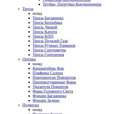
Трубки, Патрубки Кондиционера
Тросы
назад
Тросы Багажника
Тросы Бензобака
Тросы Дверей
Тросы Капота
Тросы КПП
Тросы Педалей Газа
Тросы Ручных Тормазов
Тросы Спидометра
Тросы Сцепления
Оптика
назад
Кронштейны Фар
Плафоны Салона
Повторители Поворотов
Противотуманные Фары
Указатели Повортов
Фары Головного Света
Фонари Багажника
Фонари Задние
Подвеска
назад