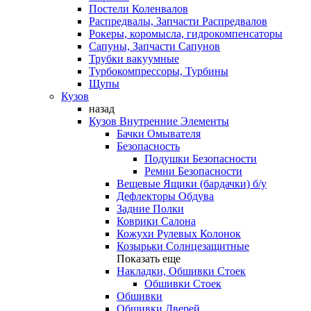
Постели Коленвалов
Распредвалы, Запчасти Распредвалов
Рокеры, коромысла, гидрокомпенсаторы
Сапуны, Запчасти Сапунов
Трубки вакуумные
Турбокомпрессоры, Турбины
Щупы
Кузов
назад
Кузов Внутренние Элементы
Бачки Омывателя
Безопасность
Подушки Безопасности
Ремни Безопасности
Вещевые Ящики (бардачки) б/у
Дефлекторы Обдува
Задние Полки
Коврики Салона
Кожухи Рулевых Колонок
Козырьки Солнцезащитные
Показать еще
Накладки, Обшивки Стоек
Обшивки Стоек
Обшивки
Обшивки Дверей