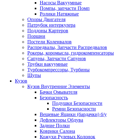
Насосы Вакуумные
Помпы, запчасти Помп
Ролики Натяжные
Опоры Двигателя
Патрубок интеркулера
Поддоны Картеров
Поршни
Постели Коленвалов
Распредвалы, Запчасти Распредвалов
Рокеры, коромысла, гидрокомпенсаторы
Сапуны, Запчасти Сапунов
Трубки вакуумные
Турбокомпрессоры, Турбины
Щупы
Кузов
Кузов Внутренние Элементы
Бачки Омывателя
Безопасность
Подушки Безопасности
Ремни Безопасности
Вещевые Ящики (бардачки) б/у
Дефлекторы Обдува
Задние Полки
Коврики Салона
Кожухи Рулевых Колонок