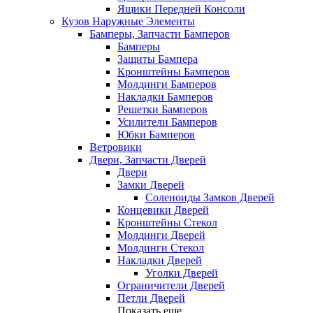
Ящики Передней Консоли
Кузов Наружные Элементы
Бамперы, Запчасти Бамперов
Бамперы
Защиты Бампера
Кронштейны Бамперов
Молдинги Бамперов
Накладки Бамперов
Решетки Бамперов
Усилители Бамперов
Юбки Бамперов
Ветровики
Двери, Запчасти Дверей
Двери
Замки Дверей
Соленоиды Замков Дверей
Концевики Дверей
Кронштейны Стекол
Молдинги Дверей
Молдинги Стекол
Накладки Дверей
Уголки Дверей
Ограничители Дверей
Петли Дверей
Показать еще