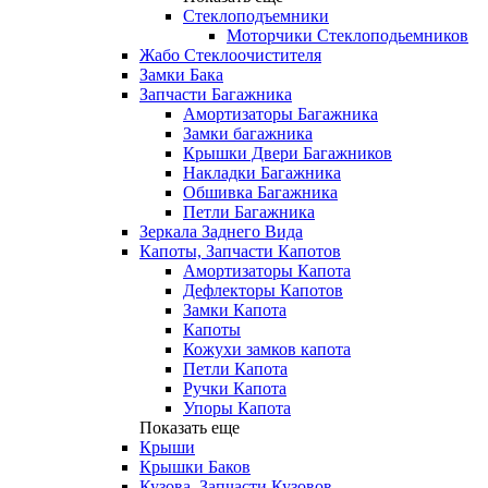
Стеклоподъемники
Моторчики Стеклоподьемников
Жабо Стеклоочистителя
Замки Бака
Запчасти Багажника
Амортизаторы Багажника
Замки багажника
Крышки Двери Багажников
Накладки Багажника
Обшивка Багажника
Петли Багажника
Зеркала Заднего Вида
Капоты, Запчасти Капотов
Амортизаторы Капота
Дефлекторы Капотов
Замки Капота
Капоты
Кожухи замков капота
Петли Капота
Ручки Капота
Упоры Капота
Показать еще
Крыши
Крышки Баков
Кузова, Запчасти Кузовов