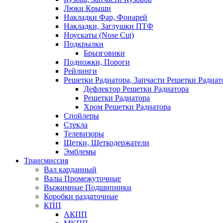
Люки Крыши
Накладки Фар, Фонарей
Накладки, Заглушки ПТФ
Ноускаты (Nose Cut)
Подкрылки
Брызговики
Подножки, Пороги
Рейлинги
Решетки Радиатора, Запчасти Решетки Радиат
Дефлектор Решетки Радиатора
Решетки Радиатора
Хром Решетки Радиатора
Спойлеры
Стекла
Телевизоры
Щетки, Щеткодержатели
Эмблемы
Трансмиссия
Вал карданный
Валы Промежуточные
Выжимные Подшипники
Коробки раздаточные
КПП
АКПП