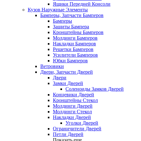
Ящики Передней Консоли
Кузов Наружные Элементы
Бамперы, Запчасти Бамперов
Бамперы
Защиты Бампера
Кронштейны Бамперов
Молдинги Бамперов
Накладки Бамперов
Решетки Бамперов
Усилители Бамперов
Юбки Бамперов
Ветровики
Двери, Запчасти Дверей
Двери
Замки Дверей
Соленоиды Замков Дверей
Концевики Дверей
Кронштейны Стекол
Молдинги Дверей
Молдинги Стекол
Накладки Дверей
Уголки Дверей
Ограничители Дверей
Петли Дверей
Показать еще