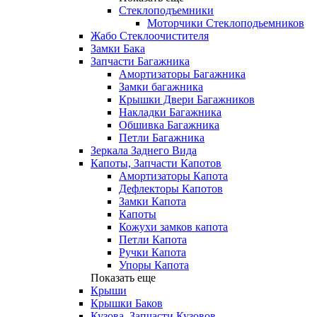
Стеклоподъемники
Моторчики Стеклоподьемников
Жабо Стеклоочистителя
Замки Бака
Запчасти Багажника
Амортизаторы Багажника
Замки багажника
Крышки Двери Багажников
Накладки Багажника
Обшивка Багажника
Петли Багажника
Зеркала Заднего Вида
Капоты, Запчасти Капотов
Амортизаторы Капота
Дефлекторы Капотов
Замки Капота
Капоты
Кожухи замков капота
Петли Капота
Ручки Капота
Упоры Капота
Показать еще
Крыши
Крышки Баков
Кузова, Запчасти Кузовов