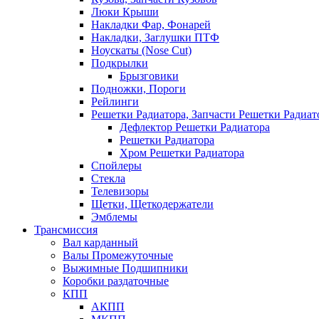
Люки Крыши
Накладки Фар, Фонарей
Накладки, Заглушки ПТФ
Ноускаты (Nose Cut)
Подкрылки
Брызговики
Подножки, Пороги
Рейлинги
Решетки Радиатора, Запчасти Решетки Радиат
Дефлектор Решетки Радиатора
Решетки Радиатора
Хром Решетки Радиатора
Спойлеры
Стекла
Телевизоры
Щетки, Щеткодержатели
Эмблемы
Трансмиссия
Вал карданный
Валы Промежуточные
Выжимные Подшипники
Коробки раздаточные
КПП
АКПП