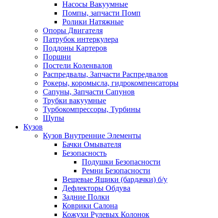
Насосы Вакуумные
Помпы, запчасти Помп
Ролики Натяжные
Опоры Двигателя
Патрубок интеркулера
Поддоны Картеров
Поршни
Постели Коленвалов
Распредвалы, Запчасти Распредвалов
Рокеры, коромысла, гидрокомпенсаторы
Сапуны, Запчасти Сапунов
Трубки вакуумные
Турбокомпрессоры, Турбины
Щупы
Кузов
Кузов Внутренние Элементы
Бачки Омывателя
Безопасность
Подушки Безопасности
Ремни Безопасности
Вещевые Ящики (бардачки) б/у
Дефлекторы Обдува
Задние Полки
Коврики Салона
Кожухи Рулевых Колонок