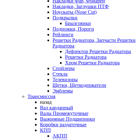
Накладки Фар, Фонарей
Накладки, Заглушки ПТФ
Ноускаты (Nose Cut)
Подкрылки
Брызговики
Подножки, Пороги
Рейлинги
Решетки Радиатора, Запчасти Решетки
Радиатора
Дефлектор Решетки Радиатора
Решетки Радиатора
Хром Решетки Радиатора
Спойлеры
Стекла
Телевизоры
Щетки, Щеткодержатели
Эмблемы
Трансмиссия
назад
Вал карданный
Валы Промежуточные
Выжимные Подшипники
Коробки раздаточные
КПП
АКПП