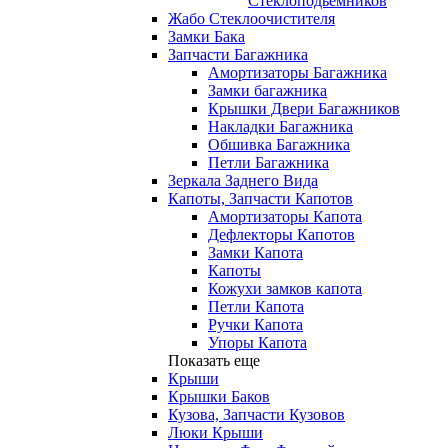
Стеклоподьемников
Жабо Стеклоочистителя
Замки Бака
Запчасти Багажника
Амортизаторы Багажника
Замки багажника
Крышки Двери Багажников
Накладки Багажника
Обшивка Багажника
Петли Багажника
Зеркала Заднего Вида
Капоты, Запчасти Капотов
Амортизаторы Капота
Дефлекторы Капотов
Замки Капота
Капоты
Кожухи замков капота
Петли Капота
Ручки Капота
Упоры Капота
Показать еще
Крыши
Крышки Баков
Кузова, Запчасти Кузовов
Люки Крыши