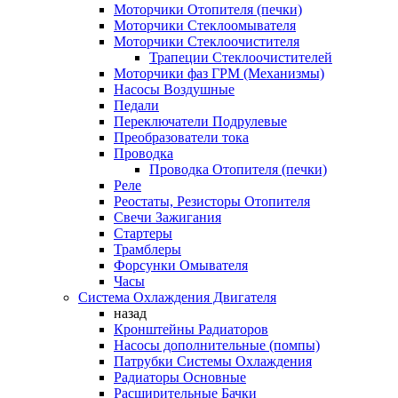
Моторчики Отопителя (печки)
Моторчики Стеклоомывателя
Моторчики Стеклоочистителя
Трапеции Стеклоочистителей
Моторчики фаз ГРМ (Механизмы)
Насосы Воздушные
Педали
Переключатели Подрулевые
Преобразователи тока
Проводка
Проводка Отопителя (печки)
Реле
Реостаты, Резисторы Отопителя
Свечи Зажигания
Стартеры
Трамблеры
Форсунки Омывателя
Часы
Система Охлаждения Двигателя
назад
Кронштейны Радиаторов
Насосы дополнительные (помпы)
Патрубки Системы Охлаждения
Радиаторы Основные
Расширительные Бачки