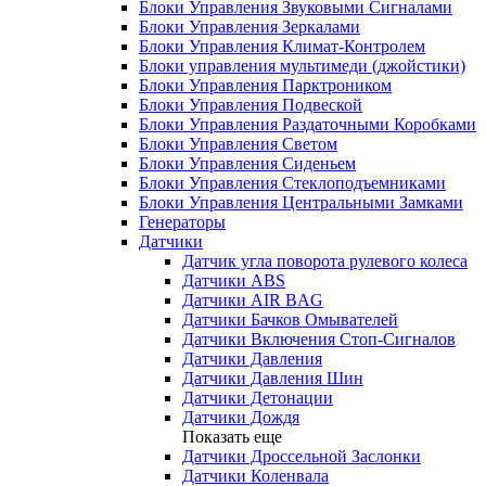
Блоки Управления Звуковыми Сигналами
Блоки Управления Зеркалами
Блоки Управления Климат-Контролем
Блоки управления мультимеди (джойстики)
Блоки Управления Парктроником
Блоки Управления Подвеской
Блоки Управления Раздаточными Коробками
Блоки Управления Светом
Блоки Управления Сиденьем
Блоки Управления Стеклоподъемниками
Блоки Управления Центральными Замками
Генераторы
Датчики
Датчик угла поворота рулевого колеса
Датчики ABS
Датчики AIR BAG
Датчики Бачков Омывателей
Датчики Включения Стоп-Сигналов
Датчики Давления
Датчики Давления Шин
Датчики Детонации
Датчики Дождя
Показать еще
Датчики Дроссельной Заслонки
Датчики Коленвала