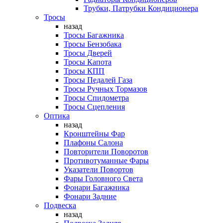
Трубки, Патрубки Кондиционера
Тросы
назад
Тросы Багажника
Тросы Бензобака
Тросы Дверей
Тросы Капота
Тросы КПП
Тросы Педалей Газа
Тросы Ручных Тормазов
Тросы Спидометра
Тросы Сцепления
Оптика
назад
Кронштейны Фар
Плафоны Салона
Повторители Поворотов
Противотуманные Фары
Указатели Повортов
Фары Головного Света
Фонари Багажника
Фонари Задние
Подвеска
назад