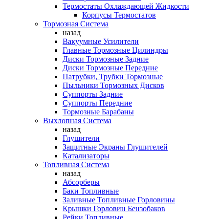
Термостаты Охлаждающей Жидкости
Корпусы Термостатов
Тормозная Система
назад
Вакуумные Усилители
Главные Тормозные Цилиндры
Диски Тормозные Задние
Диски Тормозные Передние
Патрубки, Трубки Тормозные
Пыльники Тормозных Дисков
Суппорты Задние
Суппорты Передние
Тормозные Барабаны
Выхлопная Система
назад
Глушители
Защитные Экраны Глушителей
Катализаторы
Топливная Система
назад
Абсорберы
Баки Топливные
Заливные Топливные Горловины
Крышки Горловин Бензобаков
Рейки Топливные