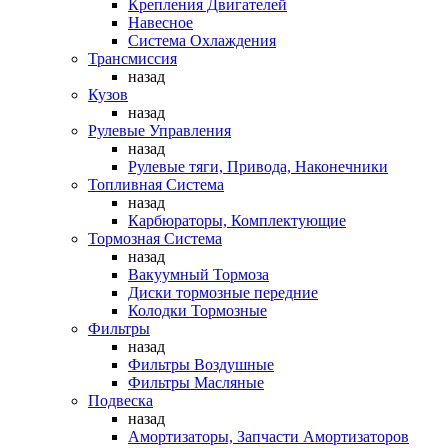
Крепления Двигателей
Навесное
Система Охлаждения
Трансмиссия
назад
Кузов
назад
Рулевые Управления
назад
Рулевые тяги, Привода, Наконечники
Топливная Система
назад
Карбюраторы, Комплектующие
Тормозная Система
назад
Вакуумный Тормоза
Диски тормозные передние
Колодки Тормозные
Фильтры
назад
Фильтры Воздушные
Фильтры Масляные
Подвеска
назад
Амортизаторы, Запчасти Амортизаторов