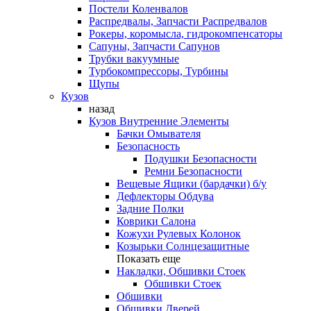
Постели Коленвалов
Распредвалы, Запчасти Распредвалов
Рокеры, коромысла, гидрокомпенсаторы
Сапуны, Запчасти Сапунов
Трубки вакуумные
Турбокомпрессоры, Турбины
Щупы
Кузов
назад
Кузов Внутренние Элементы
Бачки Омывателя
Безопасность
Подушки Безопасности
Ремни Безопасности
Вещевые Ящики (бардачки) б/у
Дефлекторы Обдува
Задние Полки
Коврики Салона
Кожухи Рулевых Колонок
Козырьки Солнцезащитные
Показать еще
Накладки, Обшивки Стоек
Обшивки Стоек
Обшивки
Обшивки Дверей