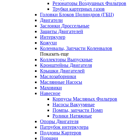
Резонаторы Воздушных Фильтров
Трубки картерных газов
Головки Блоков Цилиндров (ГБЦ)
Двигатели
Заслонки Дроссельные
Защиты Двигателей
Интеркулер
Кожухи
Коленвалы, Запчасти Коленвалов
Показать еще
Коллекторы Выпускные
Кронштейны Двигателя
Крышки Двигателей
Маслозаборники
Маслянные Насосы
Маховики
Навесное
Корпусы Масляных Фильтров
Насосы Вакуумные
Помпы, запчасти Помп
Ролики Натяжные
Опоры Двигателя
Патрубок интеркулера
Поддоны Картеров
Поршни