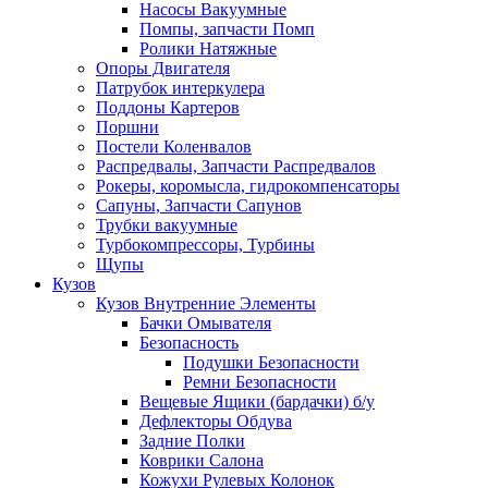
Насосы Вакуумные
Помпы, запчасти Помп
Ролики Натяжные
Опоры Двигателя
Патрубок интеркулера
Поддоны Картеров
Поршни
Постели Коленвалов
Распредвалы, Запчасти Распредвалов
Рокеры, коромысла, гидрокомпенсаторы
Сапуны, Запчасти Сапунов
Трубки вакуумные
Турбокомпрессоры, Турбины
Щупы
Кузов
Кузов Внутренние Элементы
Бачки Омывателя
Безопасность
Подушки Безопасности
Ремни Безопасности
Вещевые Ящики (бардачки) б/у
Дефлекторы Обдува
Задние Полки
Коврики Салона
Кожухи Рулевых Колонок