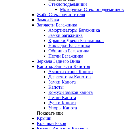
Стеклоподъемники
Моторчики Стеклоподьемников
Жабо Стеклоочистителя
Замки Бака
Запчасти Багажника
Амортизаторы Багажника
Замки багажника
Крышки Двери Багажников
Накладки Багажника
Обшивка Багажника
Петли Багажника
Зеркала Заднего Вида
Капоты, Запчасти Капотов
Амортизаторы Капота
Дефлекторы Капотов
Замки Капота
Капоты
Кожухи замков капота
Петли Капота
Ручки Капота
Упоры Капота
Показать еще
Крыши
Крышки Баков
Кузова, Запчасти Кузовов