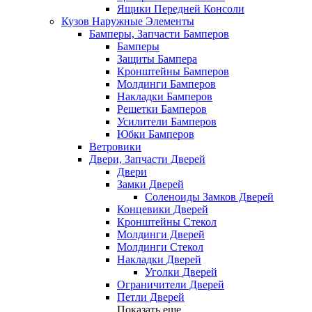
Ящики Передней Консоли
Кузов Наружные Элементы
Бамперы, Запчасти Бамперов
Бамперы
Защиты Бампера
Кронштейны Бамперов
Молдинги Бамперов
Накладки Бамперов
Решетки Бамперов
Усилители Бамперов
Юбки Бамперов
Ветровики
Двери, Запчасти Дверей
Двери
Замки Дверей
Соленоиды Замков Дверей
Концевики Дверей
Кронштейны Стекол
Молдинги Дверей
Молдинги Стекол
Накладки Дверей
Уголки Дверей
Ограничители Дверей
Петли Дверей
Показать еще