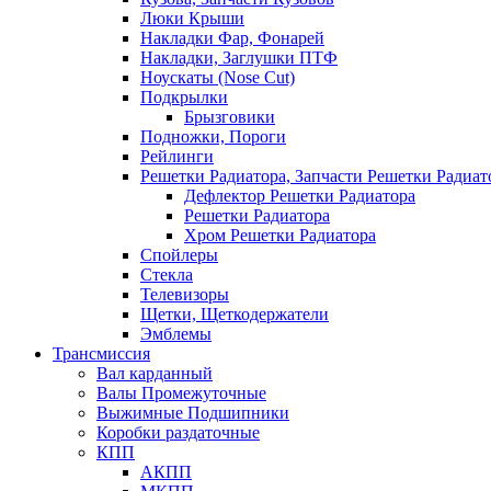
Люки Крыши
Накладки Фар, Фонарей
Накладки, Заглушки ПТФ
Ноускаты (Nose Cut)
Подкрылки
Брызговики
Подножки, Пороги
Рейлинги
Решетки Радиатора, Запчасти Решетки Радиат
Дефлектор Решетки Радиатора
Решетки Радиатора
Хром Решетки Радиатора
Спойлеры
Стекла
Телевизоры
Щетки, Щеткодержатели
Эмблемы
Трансмиссия
Вал карданный
Валы Промежуточные
Выжимные Подшипники
Коробки раздаточные
КПП
АКПП