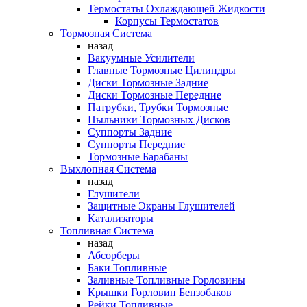
Термостаты Охлаждающей Жидкости
Корпусы Термостатов
Тормозная Система
назад
Вакуумные Усилители
Главные Тормозные Цилиндры
Диски Тормозные Задние
Диски Тормозные Передние
Патрубки, Трубки Тормозные
Пыльники Тормозных Дисков
Суппорты Задние
Суппорты Передние
Тормозные Барабаны
Выхлопная Система
назад
Глушители
Защитные Экраны Глушителей
Катализаторы
Топливная Система
назад
Абсорберы
Баки Топливные
Заливные Топливные Горловины
Крышки Горловин Бензобаков
Рейки Топливные