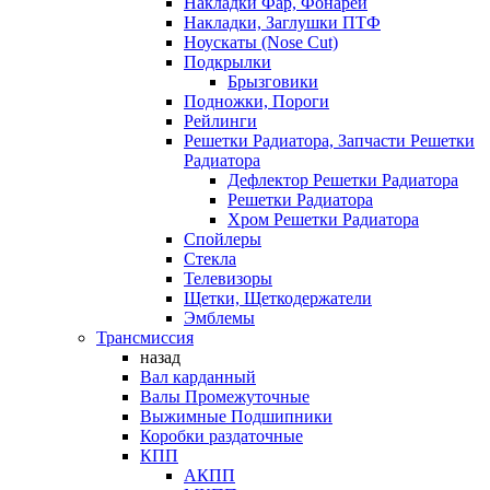
Накладки Фар, Фонарей
Накладки, Заглушки ПТФ
Ноускаты (Nose Cut)
Подкрылки
Брызговики
Подножки, Пороги
Рейлинги
Решетки Радиатора, Запчасти Решетки
Радиатора
Дефлектор Решетки Радиатора
Решетки Радиатора
Хром Решетки Радиатора
Спойлеры
Стекла
Телевизоры
Щетки, Щеткодержатели
Эмблемы
Трансмиссия
назад
Вал карданный
Валы Промежуточные
Выжимные Подшипники
Коробки раздаточные
КПП
АКПП