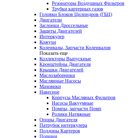
Резонаторы Воздушных Фильтров
Трубки картерных газов
Головки Блоков Цилиндров (ГБЦ)
Двигатели
Заслонки Дроссельные
Защиты Двигателей
Интеркулер
Кожухи
Коленвалы, Запчасти Коленвалов
Показать еще
Коллекторы Выпускные
Кронштейны Двигателя
Крышки Двигателей
Маслозаборники
Маслянные Насосы
Маховики
Навесное
Корпусы Масляных Фильтров
Насосы Вакуумные
Помпы, запчасти Помп
Ролики Натяжные
Опоры Двигателя
Патрубок интеркулера
Поддоны Картеров
Поршни