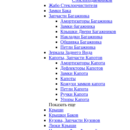
Стеклоподьемников
Жабо Стеклоочистителя
Замки Бака
Запчасти Багажника
Амортизаторы Багажника
Замки багажника
Крышки Двери Багажников
Накладки Багажника
Обшивка Багажника
Петли Багажника
Зеркала Заднего Вида
Капоты, Запчасти Капотов
Амортизаторы Капота
Дефлекторы Капотов
Замки Капота
Капоты
Кожухи замков капота
Петли Капота
Ручки Капота
Упоры Капота
Показать еще
Крыши
Крышки Баков
Кузова, Запчасти Кузовов
Люки Крыши