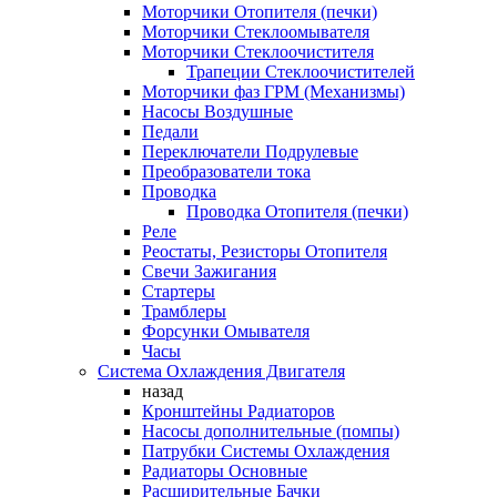
Моторчики Отопителя (печки)
Моторчики Стеклоомывателя
Моторчики Стеклоочистителя
Трапеции Стеклоочистителей
Моторчики фаз ГРМ (Механизмы)
Насосы Воздушные
Педали
Переключатели Подрулевые
Преобразователи тока
Проводка
Проводка Отопителя (печки)
Реле
Реостаты, Резисторы Отопителя
Свечи Зажигания
Стартеры
Трамблеры
Форсунки Омывателя
Часы
Система Охлаждения Двигателя
назад
Кронштейны Радиаторов
Насосы дополнительные (помпы)
Патрубки Системы Охлаждения
Радиаторы Основные
Расширительные Бачки