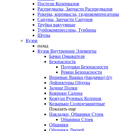
Постели Коленвалов
Распредвалы, Запчасти Распредвалов
Рокеры, коромысла, гидрокомпенсаторы
Сапуны, Запчасти Сапунов
Трубки вакуумные
Турбокомпрессоры, Турбины
Щупы
Кузов
назад
Кузов Внутренние Элементы
Бачки Омывателя
Безопасность
Подушки Безопасности
Ремни Безопасности
Вещевые Ящики (бардачки) б/у
Дефлекторы Обдува
Задние Полки
Коврики Салона
Кожухи Рулевых Колонок
Козырьки Солнцезащитные
Показать еще
Накладки, Обшивки Стоек
Обшивки Стоек
Обшивки
Обшивки Дверей