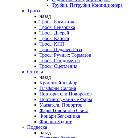
Трубки, Патрубки Кондиционера
Тросы
назад
Тросы Багажника
Тросы Бензобака
Тросы Дверей
Тросы Капота
Тросы КПП
Тросы Педалей Газа
Тросы Ручных Тормазов
Тросы Спидометра
Тросы Сцепления
Оптика
назад
Кронштейны Фар
Плафоны Салона
Повторители Поворотов
Противотуманные Фары
Указатели Повортов
Фары Головного Света
Фонари Багажника
Фонари Задние
Подвеска
назад