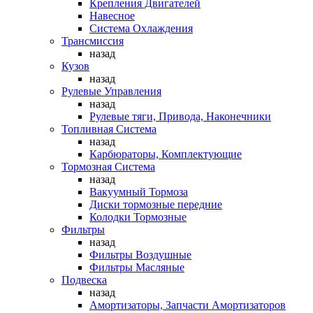
Крепления Двигателей
Навесное
Система Охлаждения
Трансмиссия
назад
Кузов
назад
Рулевые Управления
назад
Рулевые тяги, Привода, Наконечники
Топливная Система
назад
Карбюраторы, Комплектующие
Тормозная Система
назад
Вакуумный Тормоза
Диски тормозные передние
Колодки Тормозные
Фильтры
назад
Фильтры Воздушные
Фильтры Масляные
Подвеска
назад
Амортизаторы, Запчасти Амортизаторов