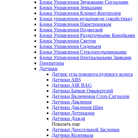
Блоки Управления Звуковыми Сигналами
Блоки Управления Зеркалами
Блоки Управления Климат-Контролем
Блоки управления мультимеди (джойстики)
Блоки Управления Парктроником
Блоки Управления Подвеской
Блоки Управления Раздаточными Коробками
Блоки Управления Светом
Блоки Управления Сиденьем
Блоки Управления Стеклоподъемниками
Блоки Управления Центральными Замками
Генераторы
Датчики
Датчик угла поворота рулевого колеса
Датчики ABS
Датчики AIR BAG
Датчики Бачков Омывателей
Датчики Включения Стоп-Сигналов
Датчики Давления
Датчики Давления Шин
Датчики Детонации
Датчики Дождя
Показать еще
Датчики Дроссельной Заслонки
Датчики Коленвала