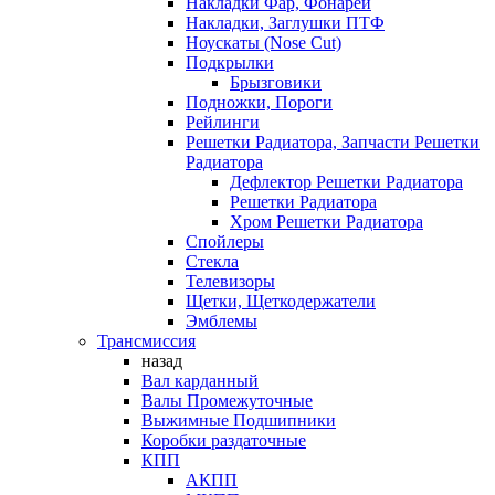
Накладки Фар, Фонарей
Накладки, Заглушки ПТФ
Ноускаты (Nose Cut)
Подкрылки
Брызговики
Подножки, Пороги
Рейлинги
Решетки Радиатора, Запчасти Решетки
Радиатора
Дефлектор Решетки Радиатора
Решетки Радиатора
Хром Решетки Радиатора
Спойлеры
Стекла
Телевизоры
Щетки, Щеткодержатели
Эмблемы
Трансмиссия
назад
Вал карданный
Валы Промежуточные
Выжимные Подшипники
Коробки раздаточные
КПП
АКПП