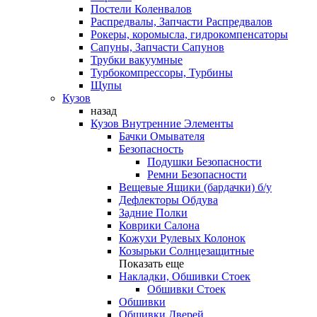
Постели Коленвалов
Распредвалы, Запчасти Распредвалов
Рокеры, коромысла, гидрокомпенсаторы
Сапуны, Запчасти Сапунов
Трубки вакуумные
Турбокомпрессоры, Турбины
Щупы
Кузов
назад
Кузов Внутренние Элементы
Бачки Омывателя
Безопасность
Подушки Безопасности
Ремни Безопасности
Вещевые Ящики (бардачки) б/у
Дефлекторы Обдува
Задние Полки
Коврики Салона
Кожухи Рулевых Колонок
Козырьки Солнцезащитные
Показать еще
Накладки, Обшивки Стоек
Обшивки Стоек
Обшивки
Обшивки Дверей