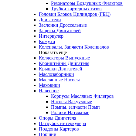
Резонаторы Воздушных Фильтров
Трубки картерных газов
Головки Блоков Цилиндров (ГБЦ)
Двигатели
Заслонки Дроссельные
Защиты Двигателей
Интеркулер
Кожухи
Коленвалы, Запчасти Коленвалов
Показать еще
Коллекторы Выпускные
Кронштейны Двигателя
Крышки Двигателей
Маслозаборники
Маслянные Насосы
Маховики
Навесное
Корпусы Масляных Фильтров
Насосы Вакуумные
Помпы, запчасти Помп
Ролики Натяжные
Опоры Двигателя
Патрубок интеркулера
Поддоны Картеров
Поршни