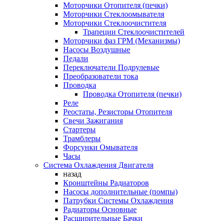
Моторчики Отопителя (печки)
Моторчики Стеклоомывателя
Моторчики Стеклоочистителя
Трапеции Стеклоочистителей
Моторчики фаз ГРМ (Механизмы)
Насосы Воздушные
Педали
Переключатели Подрулевые
Преобразователи тока
Проводка
Проводка Отопителя (печки)
Реле
Реостаты, Резисторы Отопителя
Свечи Зажигания
Стартеры
Трамблеры
Форсунки Омывателя
Часы
Система Охлаждения Двигателя
назад
Кронштейны Радиаторов
Насосы дополнительные (помпы)
Патрубки Системы Охлаждения
Радиаторы Основные
Расширительные Бачки