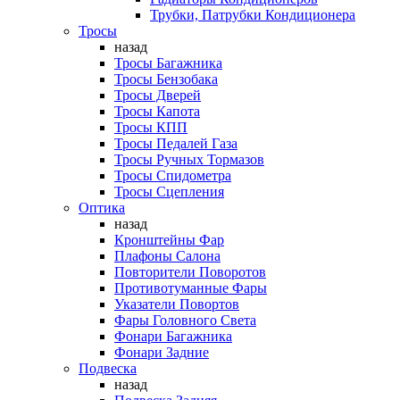
Трубки, Патрубки Кондиционера
Тросы
назад
Тросы Багажника
Тросы Бензобака
Тросы Дверей
Тросы Капота
Тросы КПП
Тросы Педалей Газа
Тросы Ручных Тормазов
Тросы Спидометра
Тросы Сцепления
Оптика
назад
Кронштейны Фар
Плафоны Салона
Повторители Поворотов
Противотуманные Фары
Указатели Повортов
Фары Головного Света
Фонари Багажника
Фонари Задние
Подвеска
назад