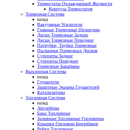
Термостаты Охлаждающей Жидкости
Корпусы Термостатов
Тормозная Система
назад
Вакуумные Усилители
Главные Тормозные Цилиндры
Диски Тормозные Задние
Диски Тормозные Передние
Патрубки, Трубки Тормозные
Пыльники Тормозных Дисков
Суппорты Задние
Суппорты Передние
Тормозные Барабаны
Выхлопная Система
назад
Глушители
Защитные Экраны Глушителей
Катализаторы
Топливная Система
назад
Абсорберы
Баки Топливные
Заливные Топливные Горловины
Крышки Горловин Бензобаков
Рейки Топливные