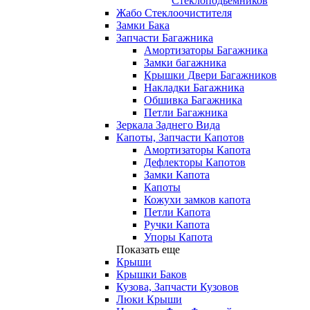
Стеклоподьемников
Жабо Стеклоочистителя
Замки Бака
Запчасти Багажника
Амортизаторы Багажника
Замки багажника
Крышки Двери Багажников
Накладки Багажника
Обшивка Багажника
Петли Багажника
Зеркала Заднего Вида
Капоты, Запчасти Капотов
Амортизаторы Капота
Дефлекторы Капотов
Замки Капота
Капоты
Кожухи замков капота
Петли Капота
Ручки Капота
Упоры Капота
Показать еще
Крыши
Крышки Баков
Кузова, Запчасти Кузовов
Люки Крыши