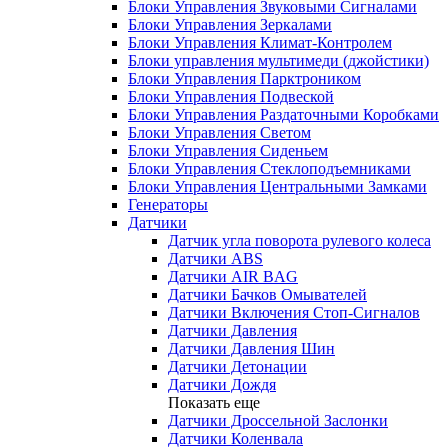
Блоки Управления Звуковыми Сигналами
Блоки Управления Зеркалами
Блоки Управления Климат-Контролем
Блоки управления мультимеди (джойстики)
Блоки Управления Парктроником
Блоки Управления Подвеской
Блоки Управления Раздаточными Коробками
Блоки Управления Светом
Блоки Управления Сиденьем
Блоки Управления Стеклоподъемниками
Блоки Управления Центральными Замками
Генераторы
Датчики
Датчик угла поворота рулевого колеса
Датчики ABS
Датчики AIR BAG
Датчики Бачков Омывателей
Датчики Включения Стоп-Сигналов
Датчики Давления
Датчики Давления Шин
Датчики Детонации
Датчики Дождя
Показать еще
Датчики Дроссельной Заслонки
Датчики Коленвала