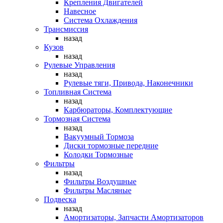
Крепления Двигателей
Навесное
Система Охлаждения
Трансмиссия
назад
Кузов
назад
Рулевые Управления
назад
Рулевые тяги, Привода, Наконечники
Топливная Система
назад
Карбюраторы, Комплектующие
Тормозная Система
назад
Вакуумный Тормоза
Диски тормозные передние
Колодки Тормозные
Фильтры
назад
Фильтры Воздушные
Фильтры Масляные
Подвеска
назад
Амортизаторы, Запчасти Амортизаторов