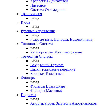
Крепления Двигателей
Навесное
Система Охлаждения
Трансмиссия
назад
Кузов
назад
Рулевые Управления
назад
Рулевые тяги, Привода, Наконечники
Топливная Система
назад
Карбюраторы, Комплектующие
Тормозная Система
назад
Вакуумный Тормоза
Диски тормозные передние
Колодки Тормозные
Фильтры
назад
Фильтры Воздушные
Фильтры Масляные
Подвеска
назад
Амортизаторы, Запчасти Амортизаторов