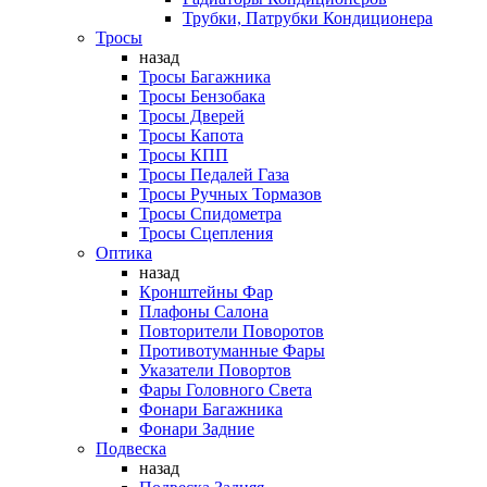
Трубки, Патрубки Кондиционера
Тросы
назад
Тросы Багажника
Тросы Бензобака
Тросы Дверей
Тросы Капота
Тросы КПП
Тросы Педалей Газа
Тросы Ручных Тормазов
Тросы Спидометра
Тросы Сцепления
Оптика
назад
Кронштейны Фар
Плафоны Салона
Повторители Поворотов
Противотуманные Фары
Указатели Повортов
Фары Головного Света
Фонари Багажника
Фонари Задние
Подвеска
назад