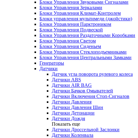
Блоки Управления Звуковыми Сигналами
Блоки Управления Зеркалами
Блоки Управления Климат-Контролем
Блоки управления мультимеди (джойстики)
Блоки Управления Парктроником
Блоки Управления Подвеской
Блоки Управления Раздаточными Коробками
Блоки Управления Светом
Блоки Управления Сиденьем
Блоки Управления Стеклоподъемниками
Блоки Управления Центральными Замками
Генераторы
Датчики
Датчик угла поворота рулевого колеса
Датчики ABS
Датчики AIR BAG
Датчики Бачков Омывателей
Датчики Включения Стоп-Сигналов
Датчики Давления
Датчики Давления Шин
Датчики Детонации
Датчики Дождя
Показать еще
Датчики Дроссельной Заслонки
Датчики Коленвала