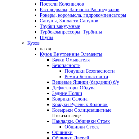
Постели Коленвалов
Распредвалы, Запчасти Распредвалов
Рокеры, коромысла, гидрокомпенсаторы
Сапуны, Запчасти Сапунов
Трубки вакуумные
Турбокомпрессоры, Турбины
Щупы
Кузов
назад
Кузов Внутренние Элементы
Бачки Омывателя
Безопасность
Подушки Безопасности
Ремни Безопасности
Вещевые Ящики (бардачки) б/у
Дефлекторы Обдува
Задние Полки
Коврики Салона
Кожухи Рулевых Колонок
Козырьки Солнцезащитные
Показать еще
Накладки, Обшивки Стоек
Обшивки Стоек
Обшивки
Обшивки Дверей