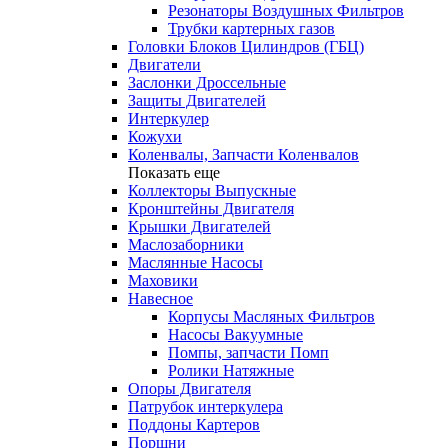
Резонаторы Воздушных Фильтров
Трубки картерных газов
Головки Блоков Цилиндров (ГБЦ)
Двигатели
Заслонки Дроссельные
Защиты Двигателей
Интеркулер
Кожухи
Коленвалы, Запчасти Коленвалов
Показать еще
Коллекторы Выпускные
Кронштейны Двигателя
Крышки Двигателей
Маслозаборники
Маслянные Насосы
Маховики
Навесное
Корпусы Масляных Фильтров
Насосы Вакуумные
Помпы, запчасти Помп
Ролики Натяжные
Опоры Двигателя
Патрубок интеркулера
Поддоны Картеров
Поршни