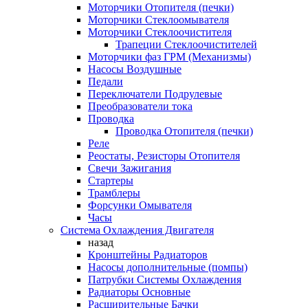
Моторчики Отопителя (печки)
Моторчики Стеклоомывателя
Моторчики Стеклоочистителя
Трапеции Стеклоочистителей
Моторчики фаз ГРМ (Механизмы)
Насосы Воздушные
Педали
Переключатели Подрулевые
Преобразователи тока
Проводка
Проводка Отопителя (печки)
Реле
Реостаты, Резисторы Отопителя
Свечи Зажигания
Стартеры
Трамблеры
Форсунки Омывателя
Часы
Система Охлаждения Двигателя
назад
Кронштейны Радиаторов
Насосы дополнительные (помпы)
Патрубки Системы Охлаждения
Радиаторы Основные
Расширительные Бачки