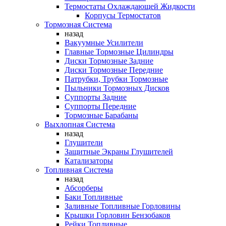
Термостаты Охлаждающей Жидкости
Корпусы Термостатов
Тормозная Система
назад
Вакуумные Усилители
Главные Тормозные Цилиндры
Диски Тормозные Задние
Диски Тормозные Передние
Патрубки, Трубки Тормозные
Пыльники Тормозных Дисков
Суппорты Задние
Суппорты Передние
Тормозные Барабаны
Выхлопная Система
назад
Глушители
Защитные Экраны Глушителей
Катализаторы
Топливная Система
назад
Абсорберы
Баки Топливные
Заливные Топливные Горловины
Крышки Горловин Бензобаков
Рейки Топливные