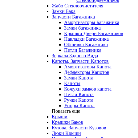
Стеклоподьемников
Жабо Стеклоочистителя
Замки Бака
Запчасти Багажника
Амортизаторы Багажника
Замки багажника
Крышки Двери Багажников
Накладки Багажника
Обшивка Багажника
Петли Багажника
Зеркала Заднего Вида
Капоты, Запчасти Капотов
Амортизаторы Капота
Дефлекторы Капотов
Замки Капота
Капоты
Кожухи замков капота
Петли Капота
Ручки Капота
Упоры Капота
Показать еще
Крыши
Крышки Баков
Кузова, Запчасти Кузовов
Люки Крыши