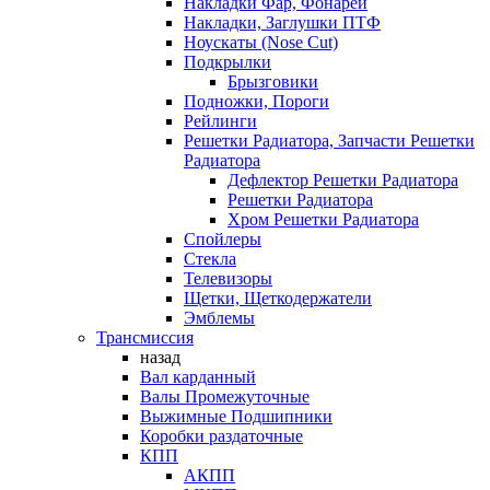
Накладки Фар, Фонарей
Накладки, Заглушки ПТФ
Ноускаты (Nose Cut)
Подкрылки
Брызговики
Подножки, Пороги
Рейлинги
Решетки Радиатора, Запчасти Решетки
Радиатора
Дефлектор Решетки Радиатора
Решетки Радиатора
Хром Решетки Радиатора
Спойлеры
Стекла
Телевизоры
Щетки, Щеткодержатели
Эмблемы
Трансмиссия
назад
Вал карданный
Валы Промежуточные
Выжимные Подшипники
Коробки раздаточные
КПП
АКПП