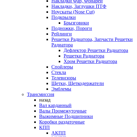
Накладки Фар, Фонарей
Накладки, Заглушки ПТФ
Ноускаты (Nose Cut)
Подкрылки
Брызговики
Подножки, Пороги
Рейлинги
Решетки Радиатора, Запчасти Решетки
Радиатора
Дефлектор Решетки Радиатора
Решетки Радиатора
Хром Решетки Радиатора
Спойлеры
Стекла
Телевизоры
Щетки, Щеткодержатели
Эмблемы
Трансмиссия
назад
Вал карданный
Валы Промежуточные
Выжимные Подшипники
Коробки раздаточные
КПП
АКПП