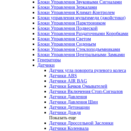
Блоки Управления Звуковыми Сигналами
Блоки Управления Зеркалами
Блоки Управления Климат-Контролем
Блоки управления мультимеди (джойстики)
Блоки Управления Парктроником
Блоки Управления Подвеской
Блоки Управления Раздаточными Коробками
Блоки Управления Светом
Блоки Управления Сиденьем
Блоки Управления Стеклоподъемниками
Блоки Управления Центральными Замками
Генераторы
Датчики
Датчик угла поворота рулевого колеса
Датчики ABS
Датчики AIR BAG
Датчики Бачков Омывателей
Датчики Включения Стоп-Сигналов
Датчики Давления
Датчики Давления Шин
Датчики Детонации
Датчики Дождя
Показать еще
Датчики Дроссельной Заслонки
Датчики Коленвала