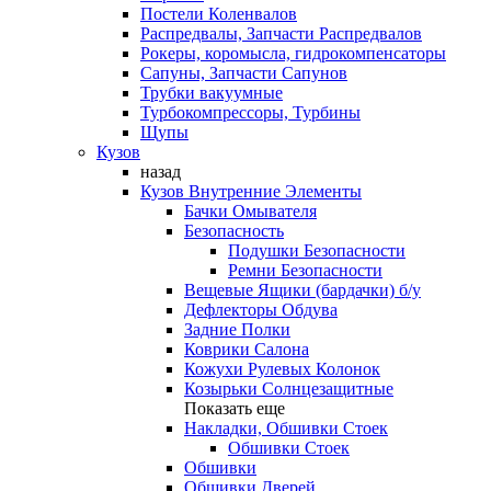
Постели Коленвалов
Распредвалы, Запчасти Распредвалов
Рокеры, коромысла, гидрокомпенсаторы
Сапуны, Запчасти Сапунов
Трубки вакуумные
Турбокомпрессоры, Турбины
Щупы
Кузов
назад
Кузов Внутренние Элементы
Бачки Омывателя
Безопасность
Подушки Безопасности
Ремни Безопасности
Вещевые Ящики (бардачки) б/у
Дефлекторы Обдува
Задние Полки
Коврики Салона
Кожухи Рулевых Колонок
Козырьки Солнцезащитные
Показать еще
Накладки, Обшивки Стоек
Обшивки Стоек
Обшивки
Обшивки Дверей