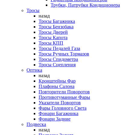
Трубки, Патрубки Кондиционера
Тросы
назад
Тросы Багажника
Тросы Бензобака
Тросы Дверей
Тросы Капота
Тросы КПП
Тросы Педалей Газа
Тросы Ручных Тормазов
Тросы Спидометра
Тросы Сцепления
Оптика
назад
Кронштейны Фар
Плафоны Салона
Повторители Поворотов
Противотуманные Фары
Указатели Повортов
Фары Головного Света
Фонари Багажника
Фонари Задние
Подвеска
назад