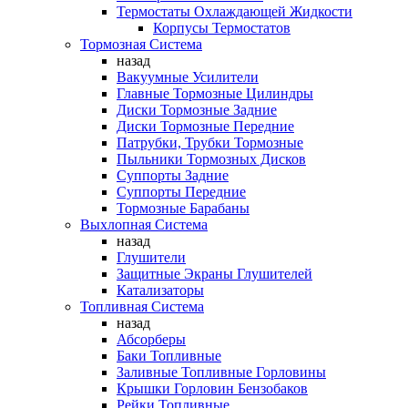
Термостаты Охлаждающей Жидкости
Корпусы Термостатов
Тормозная Система
назад
Вакуумные Усилители
Главные Тормозные Цилиндры
Диски Тормозные Задние
Диски Тормозные Передние
Патрубки, Трубки Тормозные
Пыльники Тормозных Дисков
Суппорты Задние
Суппорты Передние
Тормозные Барабаны
Выхлопная Система
назад
Глушители
Защитные Экраны Глушителей
Катализаторы
Топливная Система
назад
Абсорберы
Баки Топливные
Заливные Топливные Горловины
Крышки Горловин Бензобаков
Рейки Топливные