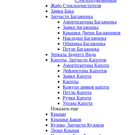
Стеклоподьемников
Жабо Стеклоочистителя
Замки Бака
Запчасти Багажника
Амортизаторы Багажника
Замки багажника
Крышки Двери Багажников
Накладки Багажника
Обшивка Багажника
Петли Багажника
Зеркала Заднего Вида
Капоты, Запчасти Капотов
Амортизаторы Капота
Дефлекторы Капотов
Замки Капота
Капоты
Кожухи замков капота
Петли Капота
Ручки Капота
Упоры Капота
Показать еще
Крыши
Крышки Баков
Кузова, Запчасти Кузовов
Люки Крыши