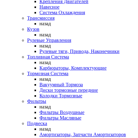
Крепления Двигателей
Навесное
Система Охлаждения
Трансмиссия
назад
Кузов
назад
Рулевые Управления
назад
Рулевые тяги, Привода, Наконечники
Топливная Система
назад
Карбюраторы, Комплектующие
Тормозная Система
назад
Вакуумный Тормоза
Диски тормозные передние
Колодки Тормозные
Фильтры
назад
Фильтры Воздушные
Фильтры Масляные
Подвеска
назад
Амортизаторы, Запчасти Амортизаторов