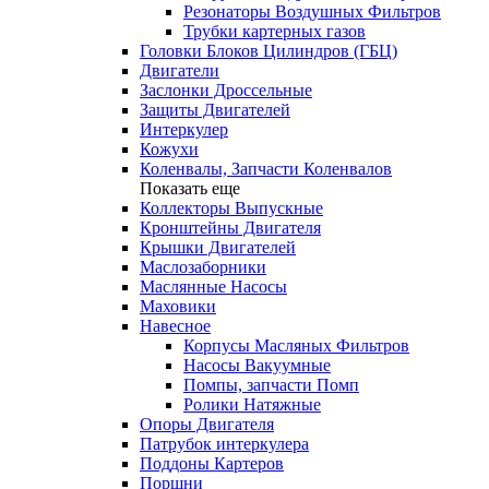
Резонаторы Воздушных Фильтров
Трубки картерных газов
Головки Блоков Цилиндров (ГБЦ)
Двигатели
Заслонки Дроссельные
Защиты Двигателей
Интеркулер
Кожухи
Коленвалы, Запчасти Коленвалов
Показать еще
Коллекторы Выпускные
Кронштейны Двигателя
Крышки Двигателей
Маслозаборники
Маслянные Насосы
Маховики
Навесное
Корпусы Масляных Фильтров
Насосы Вакуумные
Помпы, запчасти Помп
Ролики Натяжные
Опоры Двигателя
Патрубок интеркулера
Поддоны Картеров
Поршни