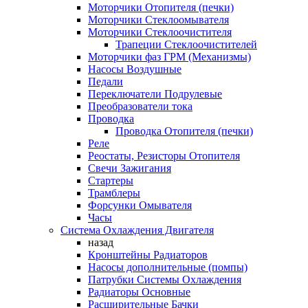
Моторчики Отопителя (печки)
Моторчики Стеклоомывателя
Моторчики Стеклоочистителя
Трапеции Стеклоочистителей
Моторчики фаз ГРМ (Механизмы)
Насосы Воздушные
Педали
Переключатели Подрулевые
Преобразователи тока
Проводка
Проводка Отопителя (печки)
Реле
Реостаты, Резисторы Отопителя
Свечи Зажигания
Стартеры
Трамблеры
Форсунки Омывателя
Часы
Система Охлаждения Двигателя
назад
Кронштейны Радиаторов
Насосы дополнительные (помпы)
Патрубки Системы Охлаждения
Радиаторы Основные
Расширительные Бачки