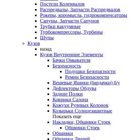
Постели Коленвалов
Распредвалы, Запчасти Распредвалов
Рокеры, коромысла, гидрокомпенсаторы
Сапуны, Запчасти Сапунов
Трубки вакуумные
Турбокомпрессоры, Турбины
Щупы
Кузов
назад
Кузов Внутренние Элементы
Бачки Омывателя
Безопасность
Подушки Безопасности
Ремни Безопасности
Вещевые Ящики (бардачки) б/у
Дефлекторы Обдува
Задние Полки
Коврики Салона
Кожухи Рулевых Колонок
Козырьки Солнцезащитные
Показать еще
Накладки, Обшивки Стоек
Обшивки Стоек
Обшивки
Обшивки Дверей