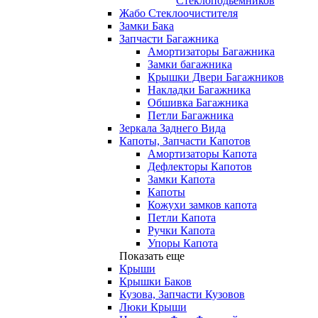
Стеклоподьемников
Жабо Стеклоочистителя
Замки Бака
Запчасти Багажника
Амортизаторы Багажника
Замки багажника
Крышки Двери Багажников
Накладки Багажника
Обшивка Багажника
Петли Багажника
Зеркала Заднего Вида
Капоты, Запчасти Капотов
Амортизаторы Капота
Дефлекторы Капотов
Замки Капота
Капоты
Кожухи замков капота
Петли Капота
Ручки Капота
Упоры Капота
Показать еще
Крыши
Крышки Баков
Кузова, Запчасти Кузовов
Люки Крыши