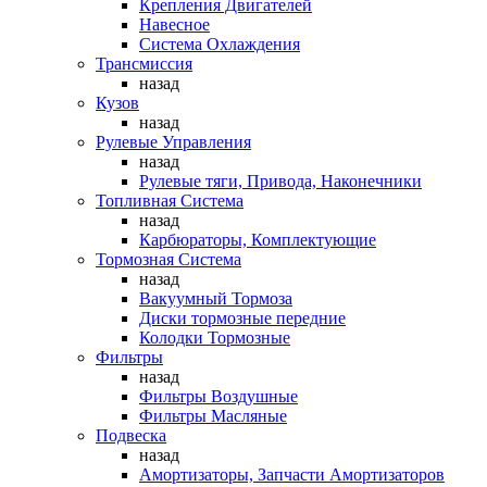
Крепления Двигателей
Навесное
Система Охлаждения
Трансмиссия
назад
Кузов
назад
Рулевые Управления
назад
Рулевые тяги, Привода, Наконечники
Топливная Система
назад
Карбюраторы, Комплектующие
Тормозная Система
назад
Вакуумный Тормоза
Диски тормозные передние
Колодки Тормозные
Фильтры
назад
Фильтры Воздушные
Фильтры Масляные
Подвеска
назад
Амортизаторы, Запчасти Амортизаторов