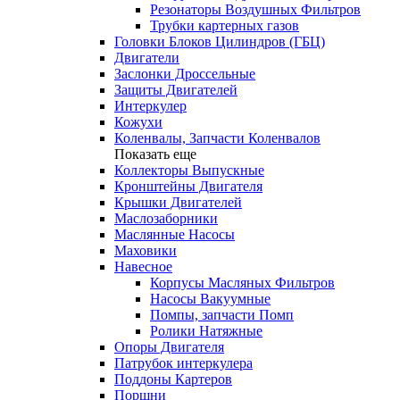
Резонаторы Воздушных Фильтров
Трубки картерных газов
Головки Блоков Цилиндров (ГБЦ)
Двигатели
Заслонки Дроссельные
Защиты Двигателей
Интеркулер
Кожухи
Коленвалы, Запчасти Коленвалов
Показать еще
Коллекторы Выпускные
Кронштейны Двигателя
Крышки Двигателей
Маслозаборники
Маслянные Насосы
Маховики
Навесное
Корпусы Масляных Фильтров
Насосы Вакуумные
Помпы, запчасти Помп
Ролики Натяжные
Опоры Двигателя
Патрубок интеркулера
Поддоны Картеров
Поршни