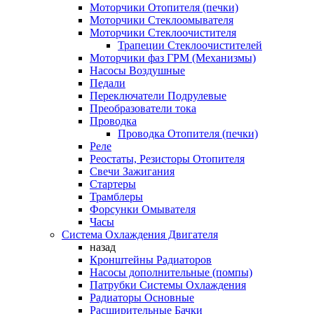
Моторчики Отопителя (печки)
Моторчики Стеклоомывателя
Моторчики Стеклоочистителя
Трапеции Стеклоочистителей
Моторчики фаз ГРМ (Механизмы)
Насосы Воздушные
Педали
Переключатели Подрулевые
Преобразователи тока
Проводка
Проводка Отопителя (печки)
Реле
Реостаты, Резисторы Отопителя
Свечи Зажигания
Стартеры
Трамблеры
Форсунки Омывателя
Часы
Система Охлаждения Двигателя
назад
Кронштейны Радиаторов
Насосы дополнительные (помпы)
Патрубки Системы Охлаждения
Радиаторы Основные
Расширительные Бачки