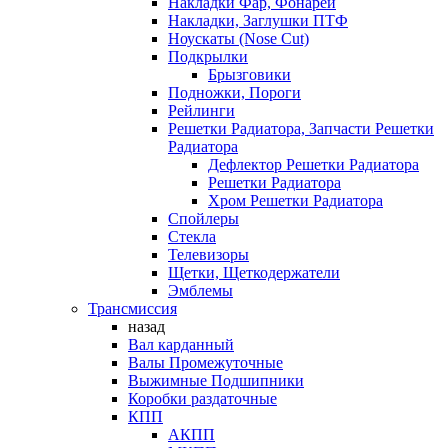
Накладки Фар, Фонарей
Накладки, Заглушки ПТФ
Ноускаты (Nose Cut)
Подкрылки
Брызговики
Подножки, Пороги
Рейлинги
Решетки Радиатора, Запчасти Решетки
Радиатора
Дефлектор Решетки Радиатора
Решетки Радиатора
Хром Решетки Радиатора
Спойлеры
Стекла
Телевизоры
Щетки, Щеткодержатели
Эмблемы
Трансмиссия
назад
Вал карданный
Валы Промежуточные
Выжимные Подшипники
Коробки раздаточные
КПП
АКПП