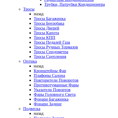
Трубки, Патрубки Кондиционера
Тросы
назад
Тросы Багажника
Тросы Бензобака
Тросы Дверей
Тросы Капота
Тросы КПП
Тросы Педалей Газа
Тросы Ручных Тормазов
Тросы Спидометра
Тросы Сцепления
Оптика
назад
Кронштейны Фар
Плафоны Салона
Повторители Поворотов
Противотуманные Фары
Указатели Повортов
Фары Головного Света
Фонари Багажника
Фонари Задние
Подвеска
назад