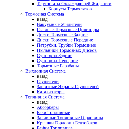
Термостаты Охлаждающей Жидкости
Корпусы Термостатов
Тормозная Система
назад
Вакуумные Усилители
Главные Тормозные Цилиндры
Диски Тормозные Задние
Диски Тормозные Передние
Патрубки, Трубки Тормозные
Пыльники Тормозных Дисков
Суппорты Задние
Суппорты Передние
Тормозные Барабаны
Выхлопная Система
назад
Глушители
Защитные Экраны Глушителей
Катализаторы
Топливная Система
назад
Абсорберы
Баки Топливные
Заливные Топливные Горловины
Крышки Горловин Бензобаков
Рейки Топливные