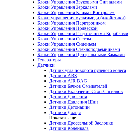
Блоки Управления Звуковыми Сигналами
Блоки Управления Зеркалами
Блоки Управления Климат-Контролем
Блоки управления мультимеди (джойстики)
Блоки Управления Парктроником
Блоки Управления Подвеской
Блоки Управления Раздаточными Коробками
Блоки Управления Светом
Блоки Управления Сиденьем
Блоки Управления Стеклоподъемниками
Блоки Управления Центральными Замками
Генераторы
Датчики
Датчик угла поворота рулевого колеса
Датчики ABS
Датчики AIR BAG
Датчики Бачков Омывателей
Датчики Включения Стоп-Сигналов
Датчики Давления
Датчики Давления Шин
Датчики Детонации
Датчики Дождя
Показать еще
Датчики Дроссельной Заслонки
Датчики Коленвала