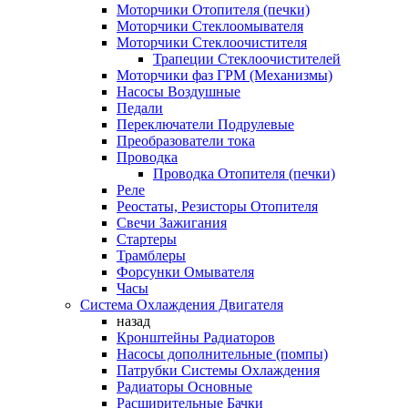
Моторчики Отопителя (печки)
Моторчики Стеклоомывателя
Моторчики Стеклоочистителя
Трапеции Стеклоочистителей
Моторчики фаз ГРМ (Механизмы)
Насосы Воздушные
Педали
Переключатели Подрулевые
Преобразователи тока
Проводка
Проводка Отопителя (печки)
Реле
Реостаты, Резисторы Отопителя
Свечи Зажигания
Стартеры
Трамблеры
Форсунки Омывателя
Часы
Система Охлаждения Двигателя
назад
Кронштейны Радиаторов
Насосы дополнительные (помпы)
Патрубки Системы Охлаждения
Радиаторы Основные
Расширительные Бачки