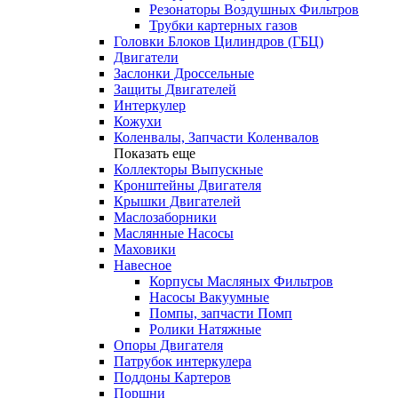
Резонаторы Воздушных Фильтров
Трубки картерных газов
Головки Блоков Цилиндров (ГБЦ)
Двигатели
Заслонки Дроссельные
Защиты Двигателей
Интеркулер
Кожухи
Коленвалы, Запчасти Коленвалов
Показать еще
Коллекторы Выпускные
Кронштейны Двигателя
Крышки Двигателей
Маслозаборники
Маслянные Насосы
Маховики
Навесное
Корпусы Масляных Фильтров
Насосы Вакуумные
Помпы, запчасти Помп
Ролики Натяжные
Опоры Двигателя
Патрубок интеркулера
Поддоны Картеров
Поршни