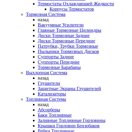
Термостаты Охлаждающей Жидкости
Корпусы Термостатов
Тормозная Система
назад
Вакуумные Усилители
Главные Тормозные Цилиндры
Диски Тормозные Задние
Диски Тормозные Передние
Патрубки, Трубки Тормозные
Пыльники Тормозных Дисков
Суппорты Задние
Суппорты Передние
Тормозные Барабаны
Выхлопная Система
назад
Глушители
Защитные Экраны Глушителей
Катализаторы
Топливная Система
назад
Абсорберы
Баки Топливные
Заливные Топливные Горловины
Крышки Горловин Бензобаков
Рейки Топливные