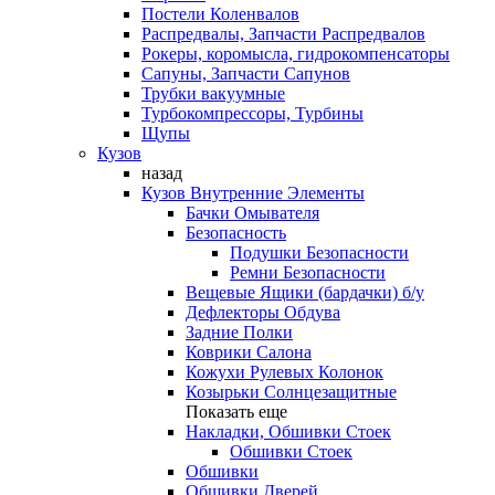
Постели Коленвалов
Распредвалы, Запчасти Распредвалов
Рокеры, коромысла, гидрокомпенсаторы
Сапуны, Запчасти Сапунов
Трубки вакуумные
Турбокомпрессоры, Турбины
Щупы
Кузов
назад
Кузов Внутренние Элементы
Бачки Омывателя
Безопасность
Подушки Безопасности
Ремни Безопасности
Вещевые Ящики (бардачки) б/у
Дефлекторы Обдува
Задние Полки
Коврики Салона
Кожухи Рулевых Колонок
Козырьки Солнцезащитные
Показать еще
Накладки, Обшивки Стоек
Обшивки Стоек
Обшивки
Обшивки Дверей