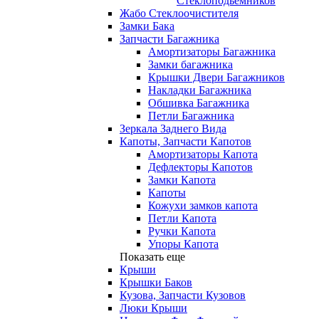
Стеклоподьемников
Жабо Стеклоочистителя
Замки Бака
Запчасти Багажника
Амортизаторы Багажника
Замки багажника
Крышки Двери Багажников
Накладки Багажника
Обшивка Багажника
Петли Багажника
Зеркала Заднего Вида
Капоты, Запчасти Капотов
Амортизаторы Капота
Дефлекторы Капотов
Замки Капота
Капоты
Кожухи замков капота
Петли Капота
Ручки Капота
Упоры Капота
Показать еще
Крыши
Крышки Баков
Кузова, Запчасти Кузовов
Люки Крыши