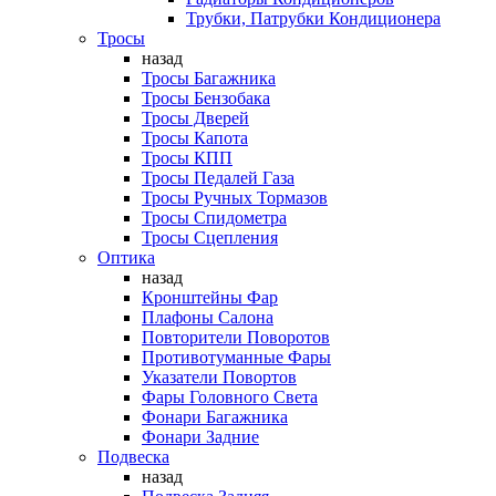
Трубки, Патрубки Кондиционера
Тросы
назад
Тросы Багажника
Тросы Бензобака
Тросы Дверей
Тросы Капота
Тросы КПП
Тросы Педалей Газа
Тросы Ручных Тормазов
Тросы Спидометра
Тросы Сцепления
Оптика
назад
Кронштейны Фар
Плафоны Салона
Повторители Поворотов
Противотуманные Фары
Указатели Повортов
Фары Головного Света
Фонари Багажника
Фонари Задние
Подвеска
назад