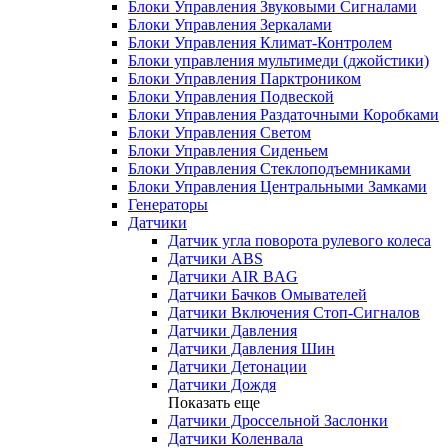
Блоки Управления Звуковыми Сигналами
Блоки Управления Зеркалами
Блоки Управления Климат-Контролем
Блоки управления мультимеди (джойстики)
Блоки Управления Парктроником
Блоки Управления Подвеской
Блоки Управления Раздаточными Коробками
Блоки Управления Светом
Блоки Управления Сиденьем
Блоки Управления Стеклоподъемниками
Блоки Управления Центральными Замками
Генераторы
Датчики
Датчик угла поворота рулевого колеса
Датчики ABS
Датчики AIR BAG
Датчики Бачков Омывателей
Датчики Включения Стоп-Сигналов
Датчики Давления
Датчики Давления Шин
Датчики Детонации
Датчики Дождя
Показать еще
Датчики Дроссельной Заслонки
Датчики Коленвала