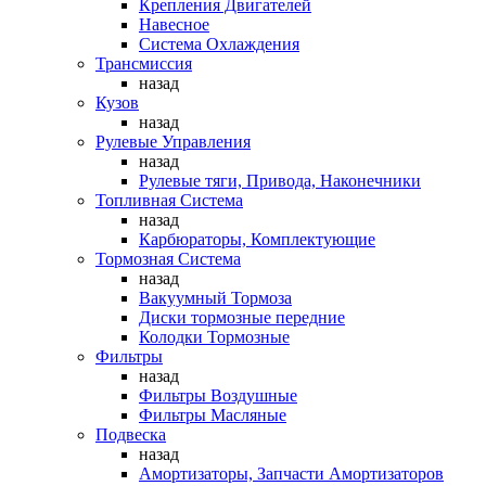
Крепления Двигателей
Навесное
Система Охлаждения
Трансмиссия
назад
Кузов
назад
Рулевые Управления
назад
Рулевые тяги, Привода, Наконечники
Топливная Система
назад
Карбюраторы, Комплектующие
Тормозная Система
назад
Вакуумный Тормоза
Диски тормозные передние
Колодки Тормозные
Фильтры
назад
Фильтры Воздушные
Фильтры Масляные
Подвеска
назад
Амортизаторы, Запчасти Амортизаторов