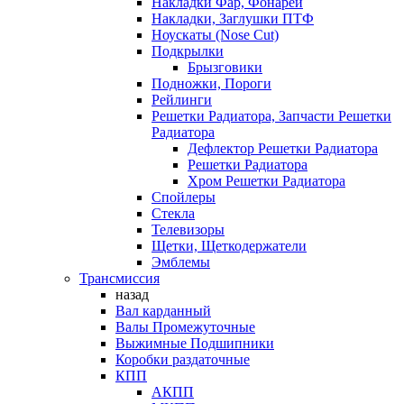
Накладки Фар, Фонарей
Накладки, Заглушки ПТФ
Ноускаты (Nose Cut)
Подкрылки
Брызговики
Подножки, Пороги
Рейлинги
Решетки Радиатора, Запчасти Решетки
Радиатора
Дефлектор Решетки Радиатора
Решетки Радиатора
Хром Решетки Радиатора
Спойлеры
Стекла
Телевизоры
Щетки, Щеткодержатели
Эмблемы
Трансмиссия
назад
Вал карданный
Валы Промежуточные
Выжимные Подшипники
Коробки раздаточные
КПП
АКПП