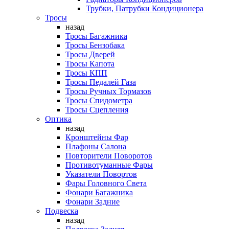
Трубки, Патрубки Кондиционера
Тросы
назад
Тросы Багажника
Тросы Бензобака
Тросы Дверей
Тросы Капота
Тросы КПП
Тросы Педалей Газа
Тросы Ручных Тормазов
Тросы Спидометра
Тросы Сцепления
Оптика
назад
Кронштейны Фар
Плафоны Салона
Повторители Поворотов
Противотуманные Фары
Указатели Повортов
Фары Головного Света
Фонари Багажника
Фонари Задние
Подвеска
назад