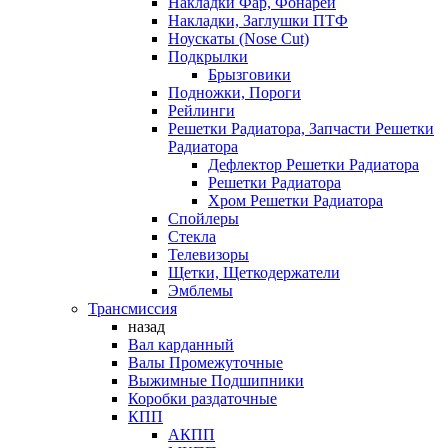
Накладки Фар, Фонарей
Накладки, Заглушки ПТФ
Ноускаты (Nose Cut)
Подкрылки
Брызговики
Подножки, Пороги
Рейлинги
Решетки Радиатора, Запчасти Решетки
Радиатора
Дефлектор Решетки Радиатора
Решетки Радиатора
Хром Решетки Радиатора
Спойлеры
Стекла
Телевизоры
Щетки, Щеткодержатели
Эмблемы
Трансмиссия
назад
Вал карданный
Валы Промежуточные
Выжимные Подшипники
Коробки раздаточные
КПП
АКПП