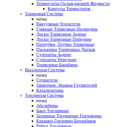
Термостаты Охлаждающей Жидкости
Корпусы Термостатов
Тормозная Система
назад
Вакуумные Усилители
Главные Тормозные Цилиндры
Диски Тормозные Задние
Диски Тормозные Передние
Патрубки, Трубки Тормозные
Пыльники Тормозных Дисков
Суппорты Задние
Суппорты Передние
Тормозные Барабаны
Выхлопная Система
назад
Глушители
Защитные Экраны Глушителей
Катализаторы
Топливная Система
назад
Абсорберы
Баки Топливные
Заливные Топливные Горловины
Крышки Горловин Бензобаков
Рейки Топливные