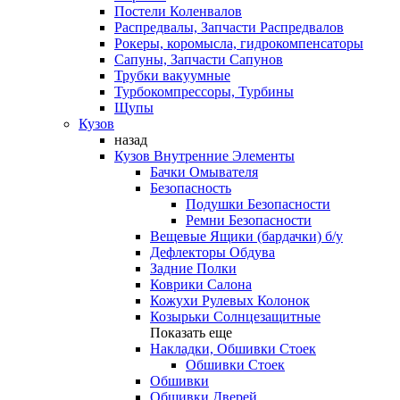
Постели Коленвалов
Распредвалы, Запчасти Распредвалов
Рокеры, коромысла, гидрокомпенсаторы
Сапуны, Запчасти Сапунов
Трубки вакуумные
Турбокомпрессоры, Турбины
Щупы
Кузов
назад
Кузов Внутренние Элементы
Бачки Омывателя
Безопасность
Подушки Безопасности
Ремни Безопасности
Вещевые Ящики (бардачки) б/у
Дефлекторы Обдува
Задние Полки
Коврики Салона
Кожухи Рулевых Колонок
Козырьки Солнцезащитные
Показать еще
Накладки, Обшивки Стоек
Обшивки Стоек
Обшивки
Обшивки Дверей