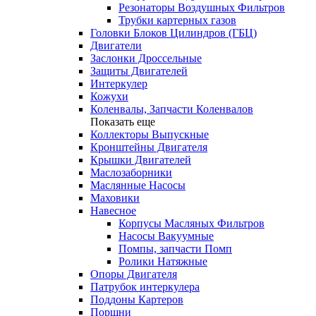
Резонаторы Воздушных Фильтров
Трубки картерных газов
Головки Блоков Цилиндров (ГБЦ)
Двигатели
Заслонки Дроссельные
Защиты Двигателей
Интеркулер
Кожухи
Коленвалы, Запчасти Коленвалов
Показать еще
Коллекторы Выпускные
Кронштейны Двигателя
Крышки Двигателей
Маслозаборники
Маслянные Насосы
Маховики
Навесное
Корпусы Масляных Фильтров
Насосы Вакуумные
Помпы, запчасти Помп
Ролики Натяжные
Опоры Двигателя
Патрубок интеркулера
Поддоны Картеров
Поршни