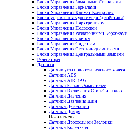
Блоки Управления Звуковыми Сигналами
Блоки Управления Зеркалами
Блоки Управления Климат-Контролем
Блоки управления мультимеди (джойстики)
Блоки Управления Парктроником
Блоки Управления Подвеской
Блоки Управления Раздаточными Коробками
Блоки Управления Светом
Блоки Управления Сиденьем
Блоки Управления Стеклоподъемниками
Блоки Управления Центральными Замками
Генераторы
Датчики
Датчик угла поворота рулевого колеса
Датчики ABS
Датчики AIR BAG
Датчики Бачков Омывателей
Датчики Включения Стоп-Сигналов
Датчики Давления
Датчики Давления Шин
Датчики Детонации
Датчики Дождя
Показать еще
Датчики Дроссельной Заслонки
Датчики Коленвала