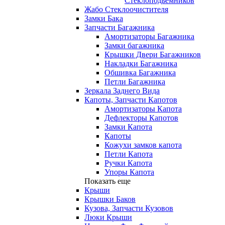
Стеклоподьемников
Жабо Стеклоочистителя
Замки Бака
Запчасти Багажника
Амортизаторы Багажника
Замки багажника
Крышки Двери Багажников
Накладки Багажника
Обшивка Багажника
Петли Багажника
Зеркала Заднего Вида
Капоты, Запчасти Капотов
Амортизаторы Капота
Дефлекторы Капотов
Замки Капота
Капоты
Кожухи замков капота
Петли Капота
Ручки Капота
Упоры Капота
Показать еще
Крыши
Крышки Баков
Кузова, Запчасти Кузовов
Люки Крыши