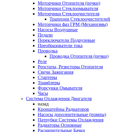
Моторчики Отопителя (печки)
Моторчики Стеклоомывателя
Моторчики Стеклоочистителя
Трапеции Стеклоочистителей
Моторчики фаз ГРМ (Механизмы)
Насосы Воздушные
Педали
Переключатели Подрулевые
Преобразователи тока
Проводка
Проводка Отопителя (печки)
Реле
Реостаты, Резисторы Отопителя
Свечи Зажигания
Стартеры
Трамблеры
Форсунки Омывателя
Часы
Система Охлаждения Двигателя
назад
Кронштейны Радиаторов
Насосы дополнительные (помпы)
Патрубки Системы Охлаждения
Радиаторы Основные
Расширительные Бачки