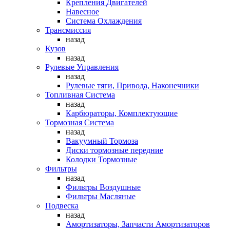
Крепления Двигателей
Навесное
Система Охлаждения
Трансмиссия
назад
Кузов
назад
Рулевые Управления
назад
Рулевые тяги, Привода, Наконечники
Топливная Система
назад
Карбюраторы, Комплектующие
Тормозная Система
назад
Вакуумный Тормоза
Диски тормозные передние
Колодки Тормозные
Фильтры
назад
Фильтры Воздушные
Фильтры Масляные
Подвеска
назад
Амортизаторы, Запчасти Амортизаторов