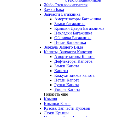
Стеклоподьемников
Жабо Стеклоочистителя
Замки Бака
Запчасти Багажника
Амортизаторы Багажника
Замки багажника
Крышки Двери Багажников
Накладки Багажника
Обшивка Багажника
Петли Багажника
Зеркала Заднего Вида
Капоты, Запчасти Капотов
Амортизаторы Капота
Дефлекторы Капотов
Замки Капота
Капоты
Кожухи замков капота
Петли Капота
Ручки Капота
Упоры Капота
Показать еще
Крыши
Крышки Баков
Кузова, Запчасти Кузовов
Люки Крыши