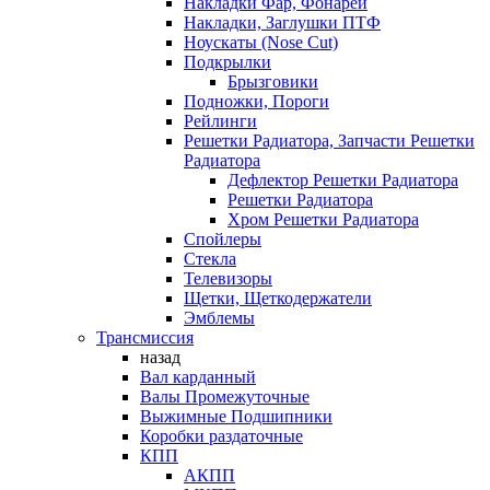
Накладки Фар, Фонарей
Накладки, Заглушки ПТФ
Ноускаты (Nose Cut)
Подкрылки
Брызговики
Подножки, Пороги
Рейлинги
Решетки Радиатора, Запчасти Решетки
Радиатора
Дефлектор Решетки Радиатора
Решетки Радиатора
Хром Решетки Радиатора
Спойлеры
Стекла
Телевизоры
Щетки, Щеткодержатели
Эмблемы
Трансмиссия
назад
Вал карданный
Валы Промежуточные
Выжимные Подшипники
Коробки раздаточные
КПП
АКПП