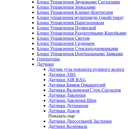
Блоки Управления Звуковыми Сигналами
Блоки Управления Зеркалами
Блоки Управления Климат-Контролем
Блоки управления мультимеди (джойстики)
Блоки Управления Парктроником
Блоки Управления Подвеской
Блоки Управления Раздаточными Коробками
Блоки Управления Светом
Блоки Управления Сиденьем
Блоки Управления Стеклоподъемниками
Блоки Управления Центральными Замками
Генераторы
Датчики
Датчик угла поворота рулевого колеса
Датчики ABS
Датчики AIR BAG
Датчики Бачков Омывателей
Датчики Включения Стоп-Сигналов
Датчики Давления
Датчики Давления Шин
Датчики Детонации
Датчики Дождя
Показать еще
Датчики Дроссельной Заслонки
Датчики Коленвала