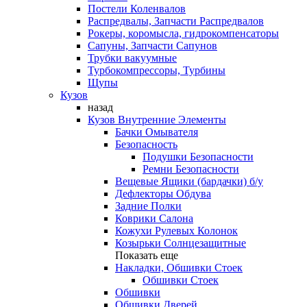
Постели Коленвалов
Распредвалы, Запчасти Распредвалов
Рокеры, коромысла, гидрокомпенсаторы
Сапуны, Запчасти Сапунов
Трубки вакуумные
Турбокомпрессоры, Турбины
Щупы
Кузов
назад
Кузов Внутренние Элементы
Бачки Омывателя
Безопасность
Подушки Безопасности
Ремни Безопасности
Вещевые Ящики (бардачки) б/у
Дефлекторы Обдува
Задние Полки
Коврики Салона
Кожухи Рулевых Колонок
Козырьки Солнцезащитные
Показать еще
Накладки, Обшивки Стоек
Обшивки Стоек
Обшивки
Обшивки Дверей