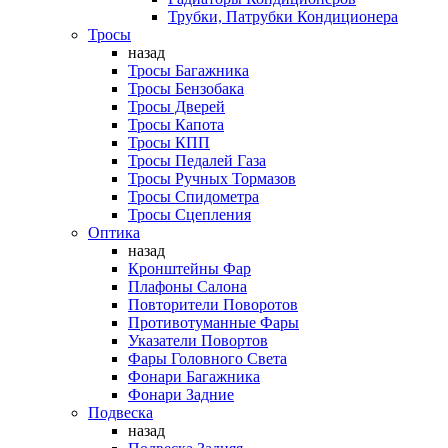
Трубки, Патрубки Кондиционера
Тросы
назад
Тросы Багажника
Тросы Бензобака
Тросы Дверей
Тросы Капота
Тросы КПП
Тросы Педалей Газа
Тросы Ручных Тормазов
Тросы Спидометра
Тросы Сцепления
Оптика
назад
Кронштейны Фар
Плафоны Салона
Повторители Поворотов
Противотуманные Фары
Указатели Повортов
Фары Головного Света
Фонари Багажника
Фонари Задние
Подвеска
назад