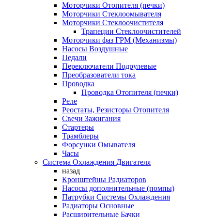
Моторчики Отопителя (печки)
Моторчики Стеклоомывателя
Моторчики Стеклоочистителя
Трапеции Стеклоочистителей
Моторчики фаз ГРМ (Механизмы)
Насосы Воздушные
Педали
Переключатели Подрулевые
Преобразователи тока
Проводка
Проводка Отопителя (печки)
Реле
Реостаты, Резисторы Отопителя
Свечи Зажигания
Стартеры
Трамблеры
Форсунки Омывателя
Часы
Система Охлаждения Двигателя
назад
Кронштейны Радиаторов
Насосы дополнительные (помпы)
Патрубки Системы Охлаждения
Радиаторы Основные
Расширительные Бачки