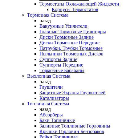
Термостаты Охлаждающей Жидкости
Корпусы Термостатов
Тормозная Система
назад
Вакуумные Усилители
Главные Тормозные Цилиндры
Диски Тормозные Задние
Диски Тормозные Передние
Патрубки, Трубки Тормозные
Пыльники Тормозных Дисков
Суппорты Задние
Суппорты Передние
Тормозные Барабаны
Выхлопная Система
назад
Глушители
Защитные Экраны Глушителей
Катализаторы
Топливная Система
назад
Абсорберы
Баки Топливные
Заливные Топливные Горловины
Крышки Горловин Бензобаков
Рейки Топливные