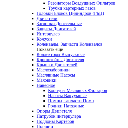
Резонаторы Воздушных Фильтров
Трубки картерных газов
Головки Блоков Цилиндров (ГБЦ)
Двигатели
Заслонки Дроссельные
Защиты Двигателей
Интеркулер
Кожухи
Коленвалы, Запчасти Коленвалов
Показать еще
Коллекторы Выпускные
Кронштейны Двигателя
Крышки Двигателей
Маслозаборники
Маслянные Насосы
Маховики
Навесное
Корпусы Масляных Фильтров
Насосы Вакуумные
Помпы, запчасти Помп
Ролики Натяжные
Опоры Двигателя
Патрубок интеркулера
Поддоны Картеров
Поршни