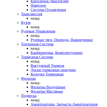
Крепления Двигателей
Навесное
Система Охлаждения
Трансмиссия
назад
Кузов
назад
Рулевые Управления
назад
Рулевые тяги, Привода, Наконечники
Топливная Система
назад
Карбюраторы, Комплектующие
Тормозная Система
назад
Вакуумный Тормоза
Диски тормозные передние
Колодки Тормозные
Фильтры
назад
Фильтры Воздушные
Фильтры Масляные
Подвеска
назад
Амортизаторы, Запчасти Амортизаторов