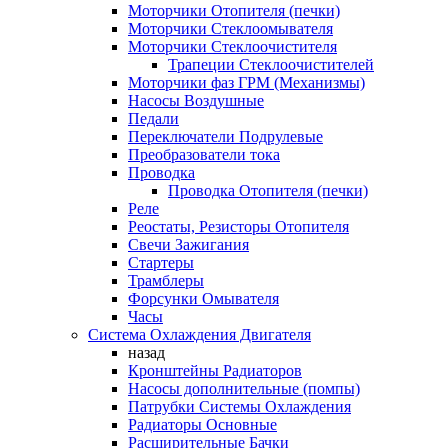
Моторчики Отопителя (печки)
Моторчики Стеклоомывателя
Моторчики Стеклоочистителя
Трапеции Стеклоочистителей
Моторчики фаз ГРМ (Механизмы)
Насосы Воздушные
Педали
Переключатели Подрулевые
Преобразователи тока
Проводка
Проводка Отопителя (печки)
Реле
Реостаты, Резисторы Отопителя
Свечи Зажигания
Стартеры
Трамблеры
Форсунки Омывателя
Часы
Система Охлаждения Двигателя
назад
Кронштейны Радиаторов
Насосы дополнительные (помпы)
Патрубки Системы Охлаждения
Радиаторы Основные
Расширительные Бачки