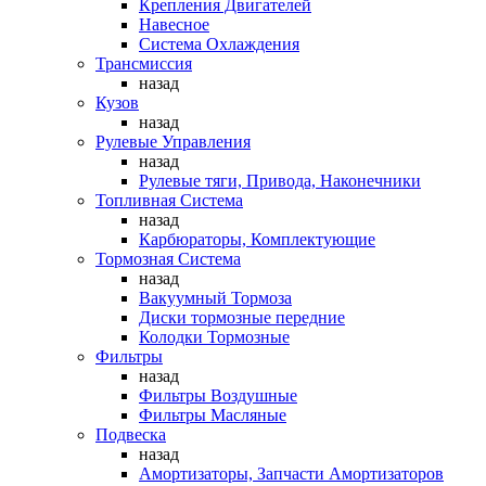
Крепления Двигателей
Навесное
Система Охлаждения
Трансмиссия
назад
Кузов
назад
Рулевые Управления
назад
Рулевые тяги, Привода, Наконечники
Топливная Система
назад
Карбюраторы, Комплектующие
Тормозная Система
назад
Вакуумный Тормоза
Диски тормозные передние
Колодки Тормозные
Фильтры
назад
Фильтры Воздушные
Фильтры Масляные
Подвеска
назад
Амортизаторы, Запчасти Амортизаторов