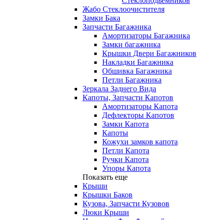
Стеклоподьемников
Жабо Стеклоочистителя
Замки Бака
Запчасти Багажника
Амортизаторы Багажника
Замки багажника
Крышки Двери Багажников
Накладки Багажника
Обшивка Багажника
Петли Багажника
Зеркала Заднего Вида
Капоты, Запчасти Капотов
Амортизаторы Капота
Дефлекторы Капотов
Замки Капота
Капоты
Кожухи замков капота
Петли Капота
Ручки Капота
Упоры Капота
Показать еще
Крыши
Крышки Баков
Кузова, Запчасти Кузовов
Люки Крыши