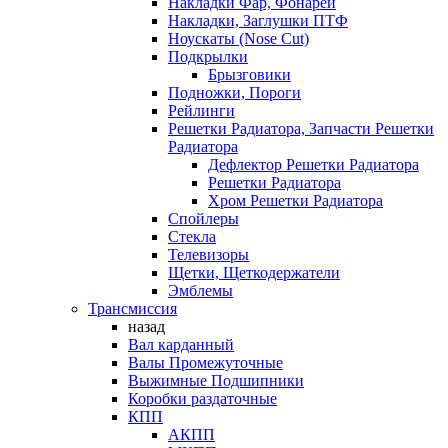
Накладки Фар, Фонарей
Накладки, Заглушки ПТФ
Ноускаты (Nose Cut)
Подкрылки
Брызговики
Подножки, Пороги
Рейлинги
Решетки Радиатора, Запчасти Решетки
Радиатора
Дефлектор Решетки Радиатора
Решетки Радиатора
Хром Решетки Радиатора
Спойлеры
Стекла
Телевизоры
Щетки, Щеткодержатели
Эмблемы
Трансмиссия
назад
Вал карданный
Валы Промежуточные
Выжимные Подшипники
Коробки раздаточные
КПП
АКПП