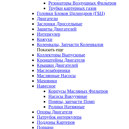
Резонаторы Воздушных Фильтров
Трубки картерных газов
Головки Блоков Цилиндров (ГБЦ)
Двигатели
Заслонки Дроссельные
Защиты Двигателей
Интеркулер
Кожухи
Коленвалы, Запчасти Коленвалов
Показать еще
Коллекторы Выпускные
Кронштейны Двигателя
Крышки Двигателей
Маслозаборники
Маслянные Насосы
Маховики
Навесное
Корпусы Масляных Фильтров
Насосы Вакуумные
Помпы, запчасти Помп
Ролики Натяжные
Опоры Двигателя
Патрубок интеркулера
Поддоны Картеров
Поршни