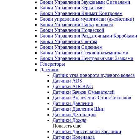
Блоки Управления Звуковыми Сигналами
Блоки Управления Зеркалами
Блоки Управления Климат-Контролем
Блоки управления мультимеди (джойстики)
Блоки Управления Парктроником
Блоки Управления Подвеской
Блоки Управления Раздаточными Коробками
Блоки Управления Светом
Блоки Управления Сиденьем
Блоки Управления Стеклоподъемниками
Блоки Управления Центральными Замками
Генераторы
Датчики
Датчик угла поворота рулевого колеса
Датчики ABS
Датчики AIR BAG
Датчики Бачков Омывателей
Датчики Включения Стоп-Сигналов
Датчики Давления
Датчики Давления Шин
Датчики Детонации
Датчики Дождя
Показать еще
Датчики Дроссельной Заслонки
Датчики Коленвала