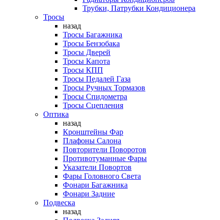
Трубки, Патрубки Кондиционера
Тросы
назад
Тросы Багажника
Тросы Бензобака
Тросы Дверей
Тросы Капота
Тросы КПП
Тросы Педалей Газа
Тросы Ручных Тормазов
Тросы Спидометра
Тросы Сцепления
Оптика
назад
Кронштейны Фар
Плафоны Салона
Повторители Поворотов
Противотуманные Фары
Указатели Повортов
Фары Головного Света
Фонари Багажника
Фонари Задние
Подвеска
назад