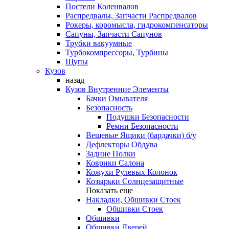
Постели Коленвалов
Распредвалы, Запчасти Распредвалов
Рокеры, коромысла, гидрокомпенсаторы
Сапуны, Запчасти Сапунов
Трубки вакуумные
Турбокомпрессоры, Турбины
Щупы
Кузов
назад
Кузов Внутренние Элементы
Бачки Омывателя
Безопасность
Подушки Безопасности
Ремни Безопасности
Вещевые Ящики (бардачки) б/у
Дефлекторы Обдува
Задние Полки
Коврики Салона
Кожухи Рулевых Колонок
Козырьки Солнцезащитные
Показать еще
Накладки, Обшивки Стоек
Обшивки Стоек
Обшивки
Обшивки Дверей