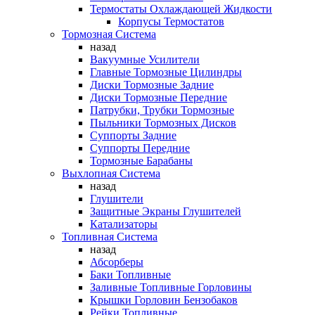
Термостаты Охлаждающей Жидкости
Корпусы Термостатов
Тормозная Система
назад
Вакуумные Усилители
Главные Тормозные Цилиндры
Диски Тормозные Задние
Диски Тормозные Передние
Патрубки, Трубки Тормозные
Пыльники Тормозных Дисков
Суппорты Задние
Суппорты Передние
Тормозные Барабаны
Выхлопная Система
назад
Глушители
Защитные Экраны Глушителей
Катализаторы
Топливная Система
назад
Абсорберы
Баки Топливные
Заливные Топливные Горловины
Крышки Горловин Бензобаков
Рейки Топливные