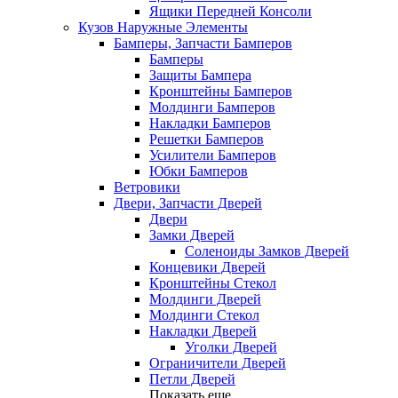
Ящики Передней Консоли
Кузов Наружные Элементы
Бамперы, Запчасти Бамперов
Бамперы
Защиты Бампера
Кронштейны Бамперов
Молдинги Бамперов
Накладки Бамперов
Решетки Бамперов
Усилители Бамперов
Юбки Бамперов
Ветровики
Двери, Запчасти Дверей
Двери
Замки Дверей
Соленоиды Замков Дверей
Концевики Дверей
Кронштейны Стекол
Молдинги Дверей
Молдинги Стекол
Накладки Дверей
Уголки Дверей
Ограничители Дверей
Петли Дверей
Показать еще