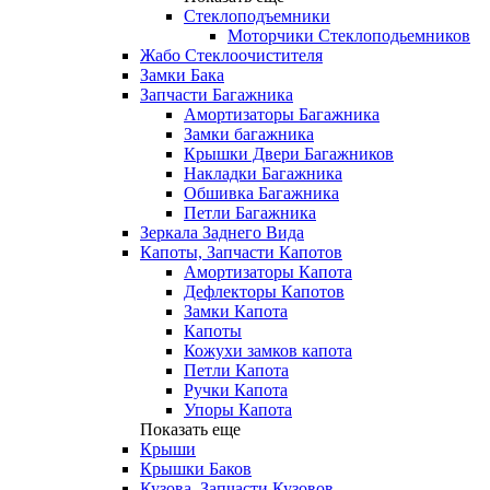
Стеклоподъемники
Моторчики Стеклоподьемников
Жабо Стеклоочистителя
Замки Бака
Запчасти Багажника
Амортизаторы Багажника
Замки багажника
Крышки Двери Багажников
Накладки Багажника
Обшивка Багажника
Петли Багажника
Зеркала Заднего Вида
Капоты, Запчасти Капотов
Амортизаторы Капота
Дефлекторы Капотов
Замки Капота
Капоты
Кожухи замков капота
Петли Капота
Ручки Капота
Упоры Капота
Показать еще
Крыши
Крышки Баков
Кузова, Запчасти Кузовов