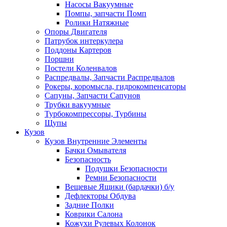
Насосы Вакуумные
Помпы, запчасти Помп
Ролики Натяжные
Опоры Двигателя
Патрубок интеркулера
Поддоны Картеров
Поршни
Постели Коленвалов
Распредвалы, Запчасти Распредвалов
Рокеры, коромысла, гидрокомпенсаторы
Сапуны, Запчасти Сапунов
Трубки вакуумные
Турбокомпрессоры, Турбины
Щупы
Кузов
Кузов Внутренние Элементы
Бачки Омывателя
Безопасность
Подушки Безопасности
Ремни Безопасности
Вещевые Ящики (бардачки) б/у
Дефлекторы Обдува
Задние Полки
Коврики Салона
Кожухи Рулевых Колонок