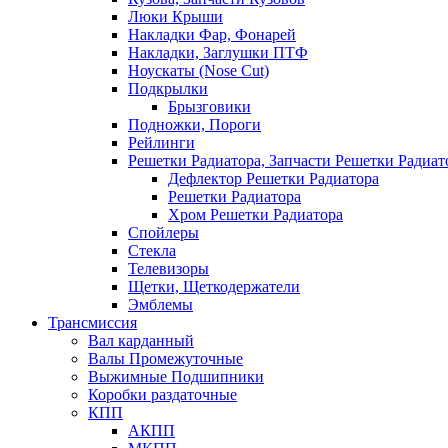
Люки Крыши
Накладки Фар, Фонарей
Накладки, Заглушки ПТФ
Ноускаты (Nose Cut)
Подкрылки
Брызговики
Подножки, Пороги
Рейлинги
Решетки Радиатора, Запчасти Решетки Радиат
Дефлектор Решетки Радиатора
Решетки Радиатора
Хром Решетки Радиатора
Спойлеры
Стекла
Телевизоры
Щетки, Щеткодержатели
Эмблемы
Трансмиссия
Вал карданный
Валы Промежуточные
Выжимные Подшипники
Коробки раздаточные
КПП
АКПП