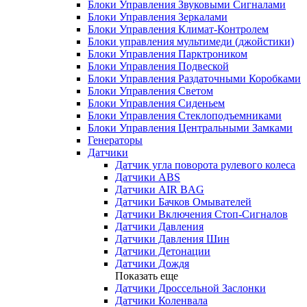
Блоки Управления Звуковыми Сигналами
Блоки Управления Зеркалами
Блоки Управления Климат-Контролем
Блоки управления мультимеди (джойстики)
Блоки Управления Парктроником
Блоки Управления Подвеской
Блоки Управления Раздаточными Коробками
Блоки Управления Светом
Блоки Управления Сиденьем
Блоки Управления Стеклоподъемниками
Блоки Управления Центральными Замками
Генераторы
Датчики
Датчик угла поворота рулевого колеса
Датчики ABS
Датчики AIR BAG
Датчики Бачков Омывателей
Датчики Включения Стоп-Сигналов
Датчики Давления
Датчики Давления Шин
Датчики Детонации
Датчики Дождя
Показать еще
Датчики Дроссельной Заслонки
Датчики Коленвала