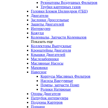
Резонаторы Воздушных Фильтров
Трубки картерных газов
Головки Блоков Цилиндров (ГБЦ)
Двигатели
Заслонки Дроссельные
Защиты Двигателей
Интеркулер
Кожухи
Коленвалы, Запчасти Коленвалов
Показать еще
Коллекторы Выпускные
Кронштейны Двигателя
Крышки Двигателей
Маслозаборники
Маслянные Насосы
Маховики
Навесное
Корпусы Масляных Фильтров
Насосы Вакуумные
Помпы, запчасти Помп
Ролики Натяжные
Опоры Двигателя
Патрубок интеркулера
Поддоны Картеров
Поршни