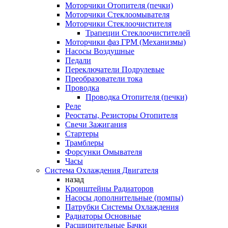
Моторчики Отопителя (печки)
Моторчики Стеклоомывателя
Моторчики Стеклоочистителя
Трапеции Стеклоочистителей
Моторчики фаз ГРМ (Механизмы)
Насосы Воздушные
Педали
Переключатели Подрулевые
Преобразователи тока
Проводка
Проводка Отопителя (печки)
Реле
Реостаты, Резисторы Отопителя
Свечи Зажигания
Стартеры
Трамблеры
Форсунки Омывателя
Часы
Система Охлаждения Двигателя
назад
Кронштейны Радиаторов
Насосы дополнительные (помпы)
Патрубки Системы Охлаждения
Радиаторы Основные
Расширительные Бачки