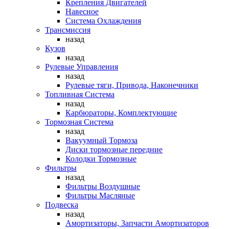
Крепления Двигателей
Навесное
Система Охлаждения
Трансмиссия
назад
Кузов
назад
Рулевые Управления
назад
Рулевые тяги, Привода, Наконечники
Топливная Система
назад
Карбюраторы, Комплектующие
Тормозная Система
назад
Вакуумный Тормоза
Диски тормозные передние
Колодки Тормозные
Фильтры
назад
Фильтры Воздушные
Фильтры Масляные
Подвеска
назад
Амортизаторы, Запчасти Амортизаторов