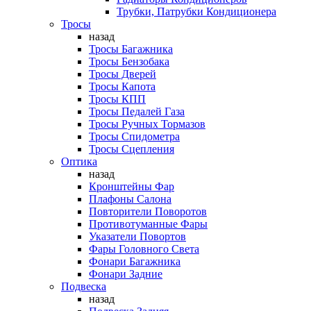
Трубки, Патрубки Кондиционера
Тросы
назад
Тросы Багажника
Тросы Бензобака
Тросы Дверей
Тросы Капота
Тросы КПП
Тросы Педалей Газа
Тросы Ручных Тормазов
Тросы Спидометра
Тросы Сцепления
Оптика
назад
Кронштейны Фар
Плафоны Салона
Повторители Поворотов
Противотуманные Фары
Указатели Повортов
Фары Головного Света
Фонари Багажника
Фонари Задние
Подвеска
назад