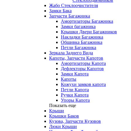
Стеклоподьемников
Жабо Стеклоочистителя
Замки Бака
Запчасти Багажника
Амортизаторы Багажника
Замки багажника
Крышки Двери Багажников
Накладки Багажника
Обшивка Багажника
Петли Багажника
Зеркала Заднего Вида
Капоты, Запчасти Капотов
Амортизаторы Капота
Дефлекторы Капотов
Замки Капота
Капоты
Кожухи замков капота
Петли Капота
Ручки Капота
Упоры Капота
Показать еще
Крыши
Крышки Баков
Кузова, Запчасти Кузовов
Люки Крыши