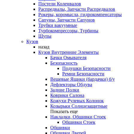
Постели Коленвалов
Распредвалы, Запчасти Распредвалов
Рокеры, коромысла, гидрокомпенсаторы
Сапуны, Запчасти Сапунов
Трубки вакуумные
Турбокомпрессоры, Турбины
Щупы
Кузов
назад
Кузов Внутренние Элементы
Бачки Омывателя
Безопасность
Подушки Безопасности
Ремни Безопасности
Вещевые Ящики (бардачки) б/у
Дефлекторы Обдува
Задние Полки
Коврики Салона
Кожухи Рулевых Колонок
Козырьки Солнцезащитные
Показать еще
Накладки, Обшивки Стоек
Обшивки Стоек
Обшивки
Обшивки Дверей