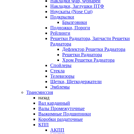
Накладки Фар, Фонарей
Накладки, Заглушки ПТФ
Ноускаты (Nose Cut)
Подкрылки
Брызговики
Подножки, Пороги
Рейлинги
Решетки Радиатора, Запчасти Решетки
Радиатора
Дефлектор Решетки Радиатора
Решетки Радиатора
Хром Решетки Радиатора
Спойлеры
Стекла
Телевизоры
Щетки, Щеткодержатели
Эмблемы
Трансмиссия
назад
Вал карданный
Валы Промежуточные
Выжимные Подшипники
Коробки раздаточные
КПП
АКПП