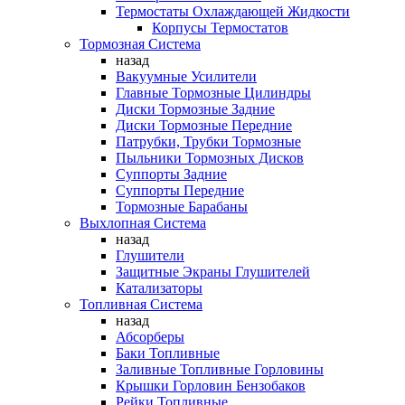
Термостаты Охлаждающей Жидкости
Корпусы Термостатов
Тормозная Система
назад
Вакуумные Усилители
Главные Тормозные Цилиндры
Диски Тормозные Задние
Диски Тормозные Передние
Патрубки, Трубки Тормозные
Пыльники Тормозных Дисков
Суппорты Задние
Суппорты Передние
Тормозные Барабаны
Выхлопная Система
назад
Глушители
Защитные Экраны Глушителей
Катализаторы
Топливная Система
назад
Абсорберы
Баки Топливные
Заливные Топливные Горловины
Крышки Горловин Бензобаков
Рейки Топливные