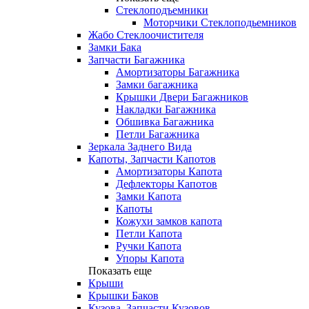
Стеклоподъемники
Моторчики Стеклоподьемников
Жабо Стеклоочистителя
Замки Бака
Запчасти Багажника
Амортизаторы Багажника
Замки багажника
Крышки Двери Багажников
Накладки Багажника
Обшивка Багажника
Петли Багажника
Зеркала Заднего Вида
Капоты, Запчасти Капотов
Амортизаторы Капота
Дефлекторы Капотов
Замки Капота
Капоты
Кожухи замков капота
Петли Капота
Ручки Капота
Упоры Капота
Показать еще
Крыши
Крышки Баков
Кузова, Запчасти Кузовов