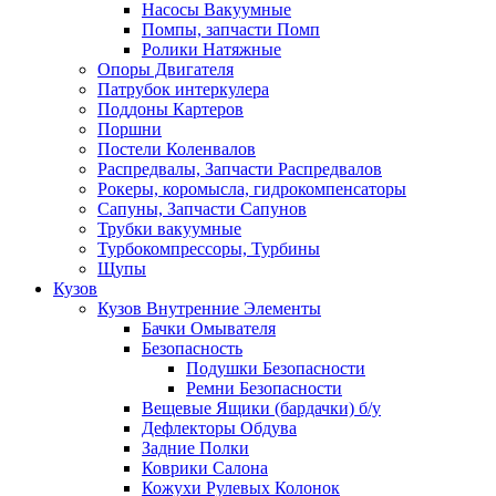
Насосы Вакуумные
Помпы, запчасти Помп
Ролики Натяжные
Опоры Двигателя
Патрубок интеркулера
Поддоны Картеров
Поршни
Постели Коленвалов
Распредвалы, Запчасти Распредвалов
Рокеры, коромысла, гидрокомпенсаторы
Сапуны, Запчасти Сапунов
Трубки вакуумные
Турбокомпрессоры, Турбины
Щупы
Кузов
Кузов Внутренние Элементы
Бачки Омывателя
Безопасность
Подушки Безопасности
Ремни Безопасности
Вещевые Ящики (бардачки) б/у
Дефлекторы Обдува
Задние Полки
Коврики Салона
Кожухи Рулевых Колонок