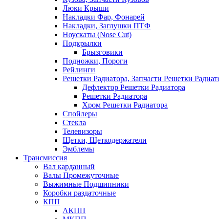
Люки Крыши
Накладки Фар, Фонарей
Накладки, Заглушки ПТФ
Ноускаты (Nose Cut)
Подкрылки
Брызговики
Подножки, Пороги
Рейлинги
Решетки Радиатора, Запчасти Решетки Радиат
Дефлектор Решетки Радиатора
Решетки Радиатора
Хром Решетки Радиатора
Спойлеры
Стекла
Телевизоры
Щетки, Щеткодержатели
Эмблемы
Трансмиссия
Вал карданный
Валы Промежуточные
Выжимные Подшипники
Коробки раздаточные
КПП
АКПП