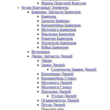
Ящики Передней Консоли
Кузов Наружные Элементы
Бамперы, Запчасти Бамперов
Бамперы
Защиты Бампера
Кронштейны Бамперов
Молдинги Бамперов
Накладки Бамперов
Решетки Бамперов
Усилители Бамперов
Юбки Бамперов
Ветровики
Двери, Запчасти Дверей
Двери
Замки Дверей
Соленоиды Замков Дверей
Концевики Дверей
Кронштейны Стекол
Молдинги Дверей
Молдинги Стекол
Накладки Дверей
Уголки Дверей
Ограничители Дверей
Петли Дверей
Показать еще