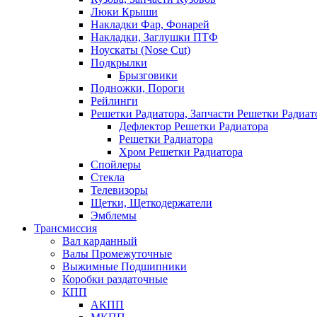
Люки Крыши
Накладки Фар, Фонарей
Накладки, Заглушки ПТФ
Ноускаты (Nose Cut)
Подкрылки
Брызговики
Подножки, Пороги
Рейлинги
Решетки Радиатора, Запчасти Решетки Радиат
Дефлектор Решетки Радиатора
Решетки Радиатора
Хром Решетки Радиатора
Спойлеры
Стекла
Телевизоры
Щетки, Щеткодержатели
Эмблемы
Трансмиссия
Вал карданный
Валы Промежуточные
Выжимные Подшипники
Коробки раздаточные
КПП
АКПП