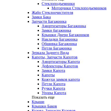
Стеклоподъемники
Моторчики Стеклоподьемников
Жабо Стеклоочистителя
Замки Бака
Запчасти Багажника
Амортизаторы Багажника
Замки багажника
Крышки Двери Багажников
Накладки Багажника
Обшивка Багажника
Петли Багажника
Зеркала Заднего Вида
Капоты, Запчасти Капотов
Амортизаторы Капота
Дефлекторы Капотов
Замки Капота
Капоты
Кожухи замков капота
Петли Капота
Ручки Капота
Упоры Капота
Показать еще
Крыши
Крышки Баков
Кузова, Запчасти Кузовов