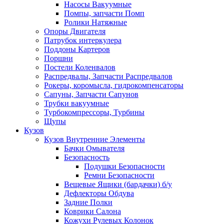
Насосы Вакуумные
Помпы, запчасти Помп
Ролики Натяжные
Опоры Двигателя
Патрубок интеркулера
Поддоны Картеров
Поршни
Постели Коленвалов
Распредвалы, Запчасти Распредвалов
Рокеры, коромысла, гидрокомпенсаторы
Сапуны, Запчасти Сапунов
Трубки вакуумные
Турбокомпрессоры, Турбины
Щупы
Кузов
Кузов Внутренние Элементы
Бачки Омывателя
Безопасность
Подушки Безопасности
Ремни Безопасности
Вещевые Ящики (бардачки) б/у
Дефлекторы Обдува
Задние Полки
Коврики Салона
Кожухи Рулевых Колонок