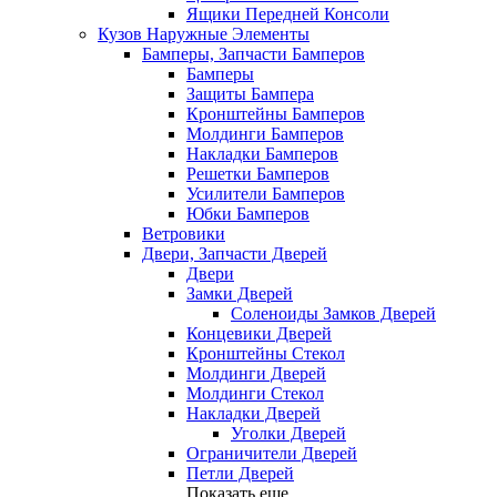
Ящики Передней Консоли
Кузов Наружные Элементы
Бамперы, Запчасти Бамперов
Бамперы
Защиты Бампера
Кронштейны Бамперов
Молдинги Бамперов
Накладки Бамперов
Решетки Бамперов
Усилители Бамперов
Юбки Бамперов
Ветровики
Двери, Запчасти Дверей
Двери
Замки Дверей
Соленоиды Замков Дверей
Концевики Дверей
Кронштейны Стекол
Молдинги Дверей
Молдинги Стекол
Накладки Дверей
Уголки Дверей
Ограничители Дверей
Петли Дверей
Показать еще