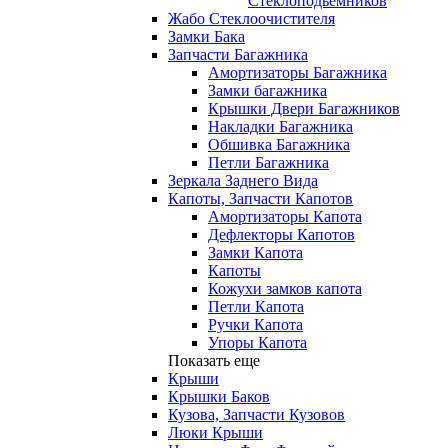
Стеклоподьемников
Жабо Стеклоочистителя
Замки Бака
Запчасти Багажника
Амортизаторы Багажника
Замки багажника
Крышки Двери Багажников
Накладки Багажника
Обшивка Багажника
Петли Багажника
Зеркала Заднего Вида
Капоты, Запчасти Капотов
Амортизаторы Капота
Дефлекторы Капотов
Замки Капота
Капоты
Кожухи замков капота
Петли Капота
Ручки Капота
Упоры Капота
Показать еще
Крыши
Крышки Баков
Кузова, Запчасти Кузовов
Люки Крыши