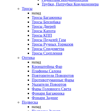
Трубки, Патрубки Кондиционера
Тросы
назад
Тросы Багажника
Тросы Бензобака
Тросы Дверей
Тросы Капота
Тросы КПП
Тросы Педалей Газа
Тросы Ручных Тормазов
Тросы Спидометра
Тросы Сцепления
Оптика
назад
Кронштейны Фар
Плафоны Салона
Повторители Поворотов
Противотуманные Фары
Указатели Повортов
Фары Головного Света
Фонари Багажника
Фонари Задние
Подвеска
назад