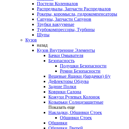
Постели Коленвалов
Распредвалы, Запчасти Распредвалов
Рокеры, коромысла, гидрокомпенсаторы
Сапуны, Запчасти Сапунов
Трубки вакуумные
Турбокомпрессоры, Турбины
Щупы
Кузов
назад
Кузов Внутренние Элементы
Бачки Омывателя
Безопасность
Подушки Безопасности
Ремни Безопасности
Вещевые Ящики (бардачки) б/у
Дефлекторы Обдува
Задние Полки
Коврики Салона
Кожухи Рулевых Колонок
Козырьки Солнцезащитные
Показать еще
Накладки, Обшивки Стоек
Обшивки Стоек
Обшивки
Обшивки Дверей