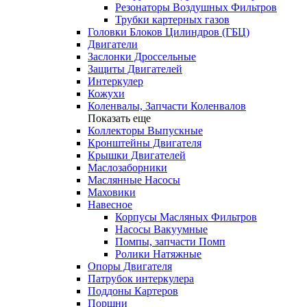
Резонаторы Воздушных Фильтров
Трубки картерных газов
Головки Блоков Цилиндров (ГБЦ)
Двигатели
Заслонки Дроссельные
Защиты Двигателей
Интеркулер
Кожухи
Коленвалы, Запчасти Коленвалов
Показать еще
Коллекторы Выпускные
Кронштейны Двигателя
Крышки Двигателей
Маслозаборники
Маслянные Насосы
Маховики
Навесное
Корпусы Масляных Фильтров
Насосы Вакуумные
Помпы, запчасти Помп
Ролики Натяжные
Опоры Двигателя
Патрубок интеркулера
Поддоны Картеров
Поршни