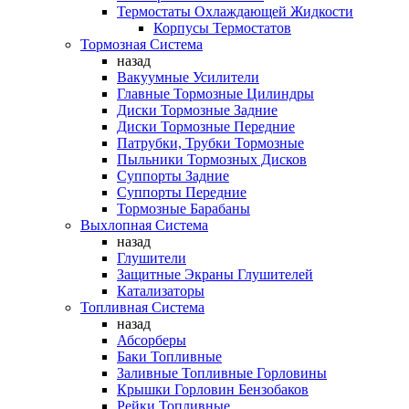
Термостаты Охлаждающей Жидкости
Корпусы Термостатов
Тормозная Система
назад
Вакуумные Усилители
Главные Тормозные Цилиндры
Диски Тормозные Задние
Диски Тормозные Передние
Патрубки, Трубки Тормозные
Пыльники Тормозных Дисков
Суппорты Задние
Суппорты Передние
Тормозные Барабаны
Выхлопная Система
назад
Глушители
Защитные Экраны Глушителей
Катализаторы
Топливная Система
назад
Абсорберы
Баки Топливные
Заливные Топливные Горловины
Крышки Горловин Бензобаков
Рейки Топливные