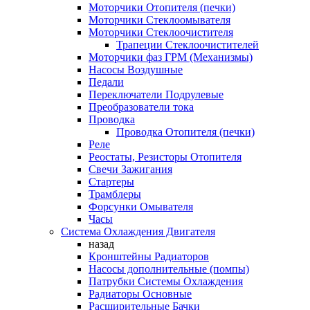
Моторчики Отопителя (печки)
Моторчики Стеклоомывателя
Моторчики Стеклоочистителя
Трапеции Стеклоочистителей
Моторчики фаз ГРМ (Механизмы)
Насосы Воздушные
Педали
Переключатели Подрулевые
Преобразователи тока
Проводка
Проводка Отопителя (печки)
Реле
Реостаты, Резисторы Отопителя
Свечи Зажигания
Стартеры
Трамблеры
Форсунки Омывателя
Часы
Система Охлаждения Двигателя
назад
Кронштейны Радиаторов
Насосы дополнительные (помпы)
Патрубки Системы Охлаждения
Радиаторы Основные
Расширительные Бачки