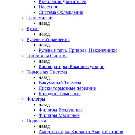
Крепления Двигателей
Навесное
Система Охлаждения
Трансмиссия
назад
Кузов
назад
Рулевые Управления
назад
Рулевые тяги, Привода, Наконечники
Топливная Система
назад
Карбюраторы, Комплектующие
Тормозная Система
назад
Вакуумный Тормоза
Диски тормозные передние
Колодки Тормозные
Фильтры
назад
Фильтры Воздушные
Фильтры Масляные
Подвеска
назад
Амортизаторы, Запчасти Амортизаторов