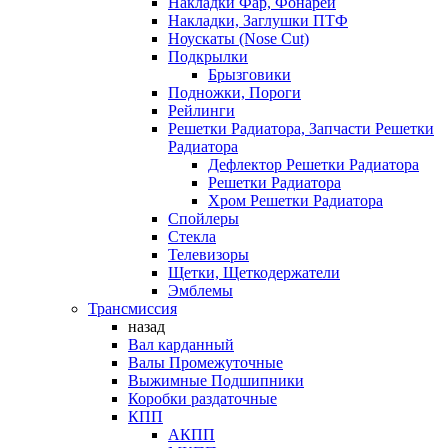
Накладки Фар, Фонарей
Накладки, Заглушки ПТФ
Ноускаты (Nose Cut)
Подкрылки
Брызговики
Подножки, Пороги
Рейлинги
Решетки Радиатора, Запчасти Решетки
Радиатора
Дефлектор Решетки Радиатора
Решетки Радиатора
Хром Решетки Радиатора
Спойлеры
Стекла
Телевизоры
Щетки, Щеткодержатели
Эмблемы
Трансмиссия
назад
Вал карданный
Валы Промежуточные
Выжимные Подшипники
Коробки раздаточные
КПП
АКПП