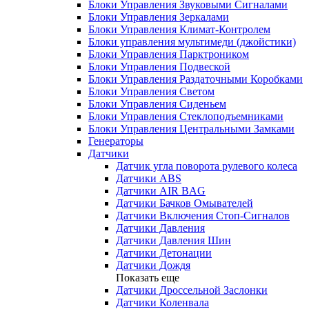
Блоки Управления Звуковыми Сигналами
Блоки Управления Зеркалами
Блоки Управления Климат-Контролем
Блоки управления мультимеди (джойстики)
Блоки Управления Парктроником
Блоки Управления Подвеской
Блоки Управления Раздаточными Коробками
Блоки Управления Светом
Блоки Управления Сиденьем
Блоки Управления Стеклоподъемниками
Блоки Управления Центральными Замками
Генераторы
Датчики
Датчик угла поворота рулевого колеса
Датчики ABS
Датчики AIR BAG
Датчики Бачков Омывателей
Датчики Включения Стоп-Сигналов
Датчики Давления
Датчики Давления Шин
Датчики Детонации
Датчики Дождя
Показать еще
Датчики Дроссельной Заслонки
Датчики Коленвала