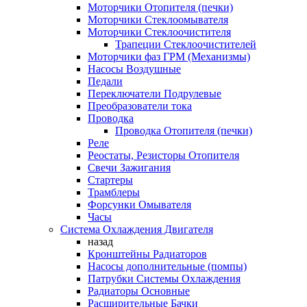
Моторчики Отопителя (печки)
Моторчики Стеклоомывателя
Моторчики Стеклоочистителя
Трапеции Стеклоочистителей
Моторчики фаз ГРМ (Механизмы)
Насосы Воздушные
Педали
Переключатели Подрулевые
Преобразователи тока
Проводка
Проводка Отопителя (печки)
Реле
Реостаты, Резисторы Отопителя
Свечи Зажигания
Стартеры
Трамблеры
Форсунки Омывателя
Часы
Система Охлаждения Двигателя
назад
Кронштейны Радиаторов
Насосы дополнительные (помпы)
Патрубки Системы Охлаждения
Радиаторы Основные
Расширительные Бачки