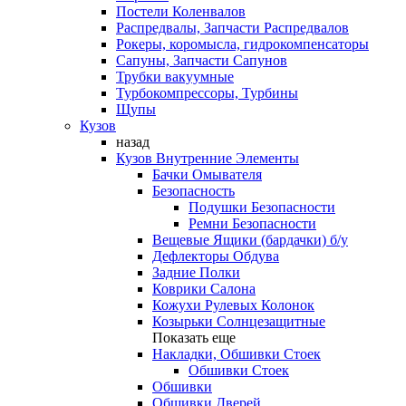
Постели Коленвалов
Распредвалы, Запчасти Распредвалов
Рокеры, коромысла, гидрокомпенсаторы
Сапуны, Запчасти Сапунов
Трубки вакуумные
Турбокомпрессоры, Турбины
Щупы
Кузов
назад
Кузов Внутренние Элементы
Бачки Омывателя
Безопасность
Подушки Безопасности
Ремни Безопасности
Вещевые Ящики (бардачки) б/у
Дефлекторы Обдува
Задние Полки
Коврики Салона
Кожухи Рулевых Колонок
Козырьки Солнцезащитные
Показать еще
Накладки, Обшивки Стоек
Обшивки Стоек
Обшивки
Обшивки Дверей