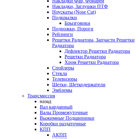
Накладки Фар, Фонарей
Накладки, Заглушки ПТФ
Ноускаты (Nose Cut)
Подкрылки
Брызговики
Подножки, Пороги
Рейлинги
Решетки Радиатора, Запчасти Решетки
Радиатора
Дефлектор Решетки Радиатора
Решетки Радиатора
Хром Решетки Радиатора
Спойлеры
Стекла
Телевизоры
Щетки, Щеткодержатели
Эмблемы
Трансмиссия
назад
Вал карданный
Валы Промежуточные
Выжимные Подшипники
Коробки раздаточные
КПП
АКПП