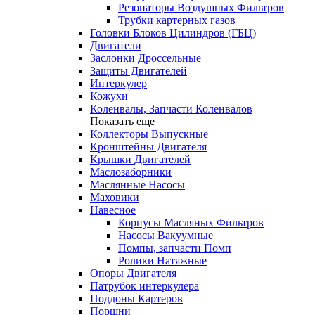
Резонаторы Воздушных Фильтров
Трубки картерных газов
Головки Блоков Цилиндров (ГБЦ)
Двигатели
Заслонки Дроссельные
Защиты Двигателей
Интеркулер
Кожухи
Коленвалы, Запчасти Коленвалов
Показать еще
Коллекторы Выпускные
Кронштейны Двигателя
Крышки Двигателей
Маслозаборники
Маслянные Насосы
Маховики
Навесное
Корпусы Масляных Фильтров
Насосы Вакуумные
Помпы, запчасти Помп
Ролики Натяжные
Опоры Двигателя
Патрубок интеркулера
Поддоны Картеров
Поршни