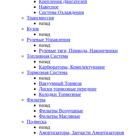
Крепления Двигателей
Навесное
Система Охлаждения
Трансмиссия
назад
Кузов
назад
Рулевые Управления
назад
Рулевые тяги, Привода, Наконечники
Топливная Система
назад
Карбюраторы, Комплектующие
Тормозная Система
назад
Вакуумный Тормоза
Диски тормозные передние
Колодки Тормозные
Фильтры
назад
Фильтры Воздушные
Фильтры Масляные
Подвеска
назад
Амортизаторы, Запчасти Амортизаторов