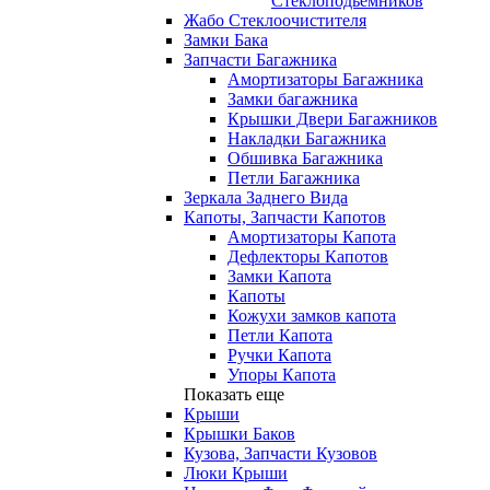
Стеклоподьемников
Жабо Стеклоочистителя
Замки Бака
Запчасти Багажника
Амортизаторы Багажника
Замки багажника
Крышки Двери Багажников
Накладки Багажника
Обшивка Багажника
Петли Багажника
Зеркала Заднего Вида
Капоты, Запчасти Капотов
Амортизаторы Капота
Дефлекторы Капотов
Замки Капота
Капоты
Кожухи замков капота
Петли Капота
Ручки Капота
Упоры Капота
Показать еще
Крыши
Крышки Баков
Кузова, Запчасти Кузовов
Люки Крыши