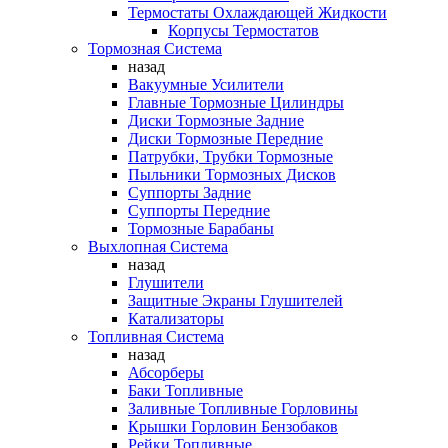
Термостаты Охлаждающей Жидкости
Корпусы Термостатов
Тормозная Система
назад
Вакуумные Усилители
Главные Тормозные Цилиндры
Диски Тормозные Задние
Диски Тормозные Передние
Патрубки, Трубки Тормозные
Пыльники Тормозных Дисков
Суппорты Задние
Суппорты Передние
Тормозные Барабаны
Выхлопная Система
назад
Глушители
Защитные Экраны Глушителей
Катализаторы
Топливная Система
назад
Абсорберы
Баки Топливные
Заливные Топливные Горловины
Крышки Горловин Бензобаков
Рейки Топливные