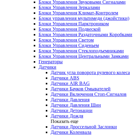
Блоки Управления Звуковыми Сигналами
Блоки Управления Зеркалами
Блоки Управления Климат-Контролем
Блоки управления мультимеди (джойстики)
Блоки Управления Парктроником
Блоки Управления Подвеской
Блоки Управления Раздаточными Коробками
Блоки Управления Светом
Блоки Управления Сиденьем
Блоки Управления Стеклоподъемниками
Блоки Управления Центральными Замками
Генераторы
Датчики
Датчик угла поворота рулевого колеса
Датчики ABS
Датчики AIR BAG
Датчики Бачков Омывателей
Датчики Включения Стоп-Сигналов
Датчики Давления
Датчики Давления Шин
Датчики Детонации
Датчики Дождя
Показать еще
Датчики Дроссельной Заслонки
Датчики Коленвала