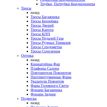
Трубки, Патрубки Кондиционера
Тросы
назад
Тросы Багажника
Тросы Бензобака
Тросы Дверей
Тросы Капота
Тросы КПП
Тросы Педалей Газа
Тросы Ручных Тормазов
Тросы Спидометра
Тросы Сцепления
Оптика
назад
Кронштейны Фар
Плафоны Салона
Повторители Поворотов
Противотуманные Фары
Указатели Повортов
Фары Головного Света
Фонари Багажника
Фонари Задние
Подвеска
назад