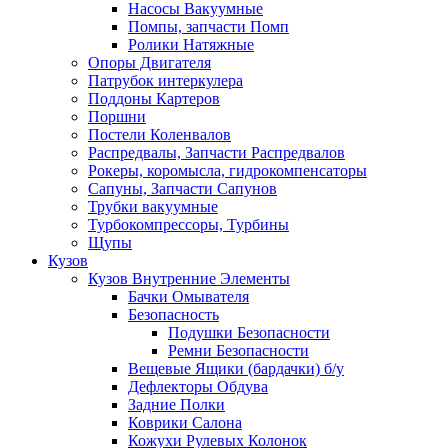
Насосы Вакуумные
Помпы, запчасти Помп
Ролики Натяжные
Опоры Двигателя
Патрубок интеркулера
Поддоны Картеров
Поршни
Постели Коленвалов
Распредвалы, Запчасти Распредвалов
Рокеры, коромысла, гидрокомпенсаторы
Сапуны, Запчасти Сапунов
Трубки вакуумные
Турбокомпрессоры, Турбины
Щупы
Кузов
Кузов Внутренние Элементы
Бачки Омывателя
Безопасность
Подушки Безопасности
Ремни Безопасности
Вещевые Ящики (бардачки) б/у
Дефлекторы Обдува
Задние Полки
Коврики Салона
Кожухи Рулевых Колонок