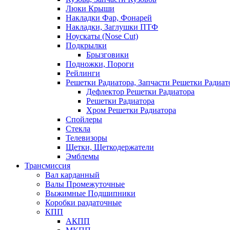
Люки Крыши
Накладки Фар, Фонарей
Накладки, Заглушки ПТФ
Ноускаты (Nose Cut)
Подкрылки
Брызговики
Подножки, Пороги
Рейлинги
Решетки Радиатора, Запчасти Решетки Радиат
Дефлектор Решетки Радиатора
Решетки Радиатора
Хром Решетки Радиатора
Спойлеры
Стекла
Телевизоры
Щетки, Щеткодержатели
Эмблемы
Трансмиссия
Вал карданный
Валы Промежуточные
Выжимные Подшипники
Коробки раздаточные
КПП
АКПП