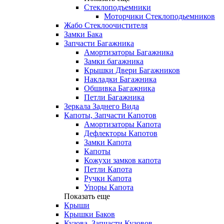
Стеклоподъемники
Моторчики Стеклоподьемников
Жабо Стеклоочистителя
Замки Бака
Запчасти Багажника
Амортизаторы Багажника
Замки багажника
Крышки Двери Багажников
Накладки Багажника
Обшивка Багажника
Петли Багажника
Зеркала Заднего Вида
Капоты, Запчасти Капотов
Амортизаторы Капота
Дефлекторы Капотов
Замки Капота
Капоты
Кожухи замков капота
Петли Капота
Ручки Капота
Упоры Капота
Показать еще
Крыши
Крышки Баков
Кузова, Запчасти Кузовов