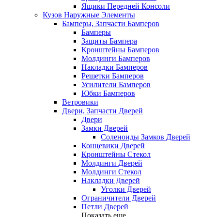
Ящики Передней Консоли
Кузов Наружные Элементы
Бамперы, Запчасти Бамперов
Бамперы
Защиты Бампера
Кронштейны Бамперов
Молдинги Бамперов
Накладки Бамперов
Решетки Бамперов
Усилители Бамперов
Юбки Бамперов
Ветровики
Двери, Запчасти Дверей
Двери
Замки Дверей
Соленоиды Замков Дверей
Концевики Дверей
Кронштейны Стекол
Молдинги Дверей
Молдинги Стекол
Накладки Дверей
Уголки Дверей
Ограничители Дверей
Петли Дверей
Показать еще