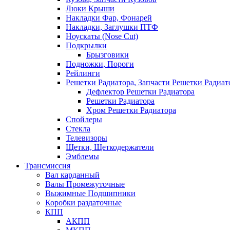
Люки Крыши
Накладки Фар, Фонарей
Накладки, Заглушки ПТФ
Ноускаты (Nose Cut)
Подкрылки
Брызговики
Подножки, Пороги
Рейлинги
Решетки Радиатора, Запчасти Решетки Радиат
Дефлектор Решетки Радиатора
Решетки Радиатора
Хром Решетки Радиатора
Спойлеры
Стекла
Телевизоры
Щетки, Щеткодержатели
Эмблемы
Трансмиссия
Вал карданный
Валы Промежуточные
Выжимные Подшипники
Коробки раздаточные
КПП
АКПП