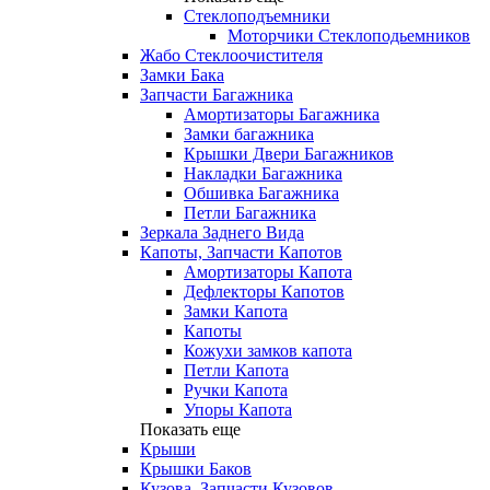
Стеклоподъемники
Моторчики Стеклоподьемников
Жабо Стеклоочистителя
Замки Бака
Запчасти Багажника
Амортизаторы Багажника
Замки багажника
Крышки Двери Багажников
Накладки Багажника
Обшивка Багажника
Петли Багажника
Зеркала Заднего Вида
Капоты, Запчасти Капотов
Амортизаторы Капота
Дефлекторы Капотов
Замки Капота
Капоты
Кожухи замков капота
Петли Капота
Ручки Капота
Упоры Капота
Показать еще
Крыши
Крышки Баков
Кузова, Запчасти Кузовов