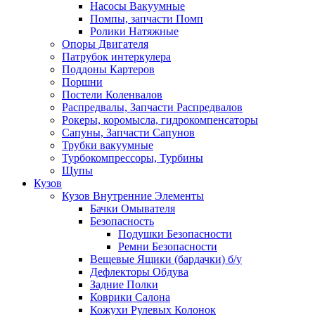
Насосы Вакуумные
Помпы, запчасти Помп
Ролики Натяжные
Опоры Двигателя
Патрубок интеркулера
Поддоны Картеров
Поршни
Постели Коленвалов
Распредвалы, Запчасти Распредвалов
Рокеры, коромысла, гидрокомпенсаторы
Сапуны, Запчасти Сапунов
Трубки вакуумные
Турбокомпрессоры, Турбины
Щупы
Кузов
Кузов Внутренние Элементы
Бачки Омывателя
Безопасность
Подушки Безопасности
Ремни Безопасности
Вещевые Ящики (бардачки) б/у
Дефлекторы Обдува
Задние Полки
Коврики Салона
Кожухи Рулевых Колонок