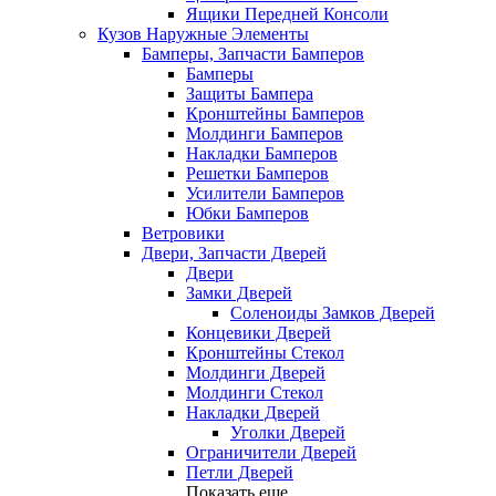
Ящики Передней Консоли
Кузов Наружные Элементы
Бамперы, Запчасти Бамперов
Бамперы
Защиты Бампера
Кронштейны Бамперов
Молдинги Бамперов
Накладки Бамперов
Решетки Бамперов
Усилители Бамперов
Юбки Бамперов
Ветровики
Двери, Запчасти Дверей
Двери
Замки Дверей
Соленоиды Замков Дверей
Концевики Дверей
Кронштейны Стекол
Молдинги Дверей
Молдинги Стекол
Накладки Дверей
Уголки Дверей
Ограничители Дверей
Петли Дверей
Показать еще