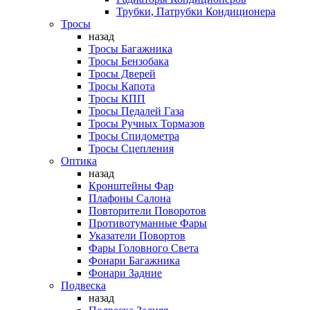
Трубки, Патрубки Кондиционера
Тросы
назад
Тросы Багажника
Тросы Бензобака
Тросы Дверей
Тросы Капота
Тросы КПП
Тросы Педалей Газа
Тросы Ручных Тормазов
Тросы Спидометра
Тросы Сцепления
Оптика
назад
Кронштейны Фар
Плафоны Салона
Повторители Поворотов
Противотуманные Фары
Указатели Повортов
Фары Головного Света
Фонари Багажника
Фонари Задние
Подвеска
назад