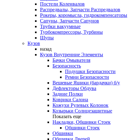
Постели Коленвалов
Распредвалы, Запчасти Распредвалов
Рокеры, коромысла, гидрокомпенсаторы
Сапуны, Запчасти Сапунов
Трубки вакуумные
Турбокомпрессоры, Турбины
Щупы
Кузов
назад
Кузов Внутренние Элементы
Бачки Омывателя
Безопасность
Подушки Безопасности
Ремни Безопасности
Вещевые Ящики (бардачки) б/у
Дефлекторы Обдува
Задние Полки
Коврики Салона
Кожухи Рулевых Колонок
Козырьки Солнцезащитные
Показать еще
Накладки, Обшивки Стоек
Обшивки Стоек
Обшивки
Обшивки Дверей