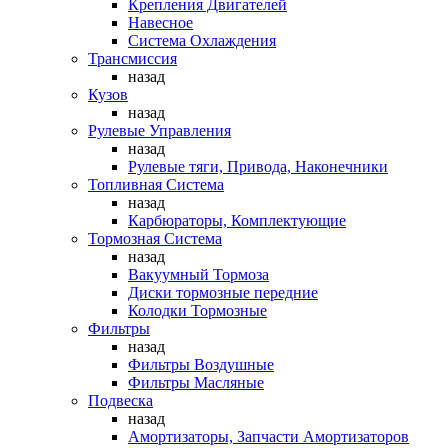
Крепления Двигателей
Навесное
Система Охлаждения
Трансмиссия
назад
Кузов
назад
Рулевые Управления
назад
Рулевые тяги, Привода, Наконечники
Топливная Система
назад
Карбюраторы, Комплектующие
Тормозная Система
назад
Вакуумный Тормоза
Диски тормозные передние
Колодки Тормозные
Фильтры
назад
Фильтры Воздушные
Фильтры Масляные
Подвеска
назад
Амортизаторы, Запчасти Амортизаторов