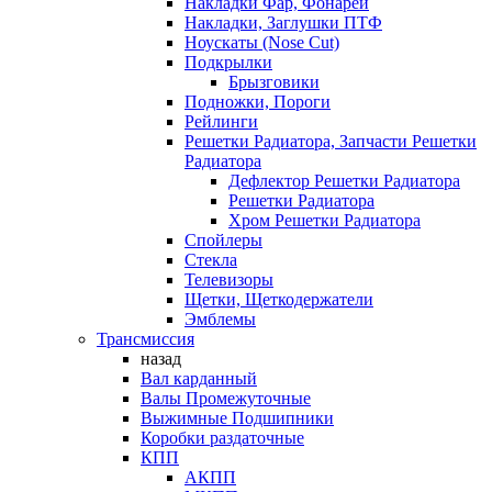
Накладки Фар, Фонарей
Накладки, Заглушки ПТФ
Ноускаты (Nose Cut)
Подкрылки
Брызговики
Подножки, Пороги
Рейлинги
Решетки Радиатора, Запчасти Решетки
Радиатора
Дефлектор Решетки Радиатора
Решетки Радиатора
Хром Решетки Радиатора
Спойлеры
Стекла
Телевизоры
Щетки, Щеткодержатели
Эмблемы
Трансмиссия
назад
Вал карданный
Валы Промежуточные
Выжимные Подшипники
Коробки раздаточные
КПП
АКПП