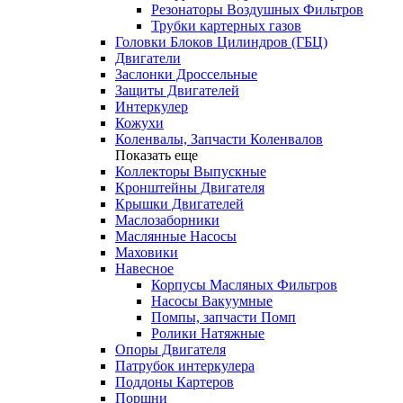
Резонаторы Воздушных Фильтров
Трубки картерных газов
Головки Блоков Цилиндров (ГБЦ)
Двигатели
Заслонки Дроссельные
Защиты Двигателей
Интеркулер
Кожухи
Коленвалы, Запчасти Коленвалов
Показать еще
Коллекторы Выпускные
Кронштейны Двигателя
Крышки Двигателей
Маслозаборники
Маслянные Насосы
Маховики
Навесное
Корпусы Масляных Фильтров
Насосы Вакуумные
Помпы, запчасти Помп
Ролики Натяжные
Опоры Двигателя
Патрубок интеркулера
Поддоны Картеров
Поршни