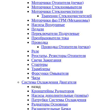
Моторчики Отопителя (печки)
Моторчики Стеклоомывателя
Моторчики Стеклоочистителя
Трапеции Стеклоочистителей
Моторчики фаз ГРМ (Механизмы)
Насосы Воздушные
Педали
Переключатели Подрулевые
Преобразователи тока
Проводка
Проводка Отопителя (печки)
Реле
Реостаты, Резисторы Отопителя
Свечи Зажигания
Стартеры
Трамблеры
Форсунки Омывателя
Часы
Система Охлаждения Двигателя
назад
Кронштейны Радиаторов
Насосы дополнительные (помпы)
Патрубки Системы Охлаждения
Радиаторы Основные
Расширительные Бачки