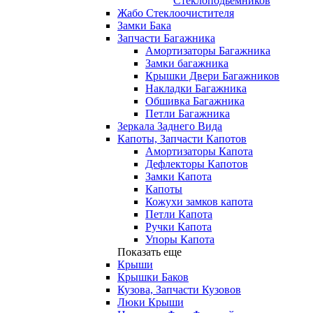
Стеклоподьемников
Жабо Стеклоочистителя
Замки Бака
Запчасти Багажника
Амортизаторы Багажника
Замки багажника
Крышки Двери Багажников
Накладки Багажника
Обшивка Багажника
Петли Багажника
Зеркала Заднего Вида
Капоты, Запчасти Капотов
Амортизаторы Капота
Дефлекторы Капотов
Замки Капота
Капоты
Кожухи замков капота
Петли Капота
Ручки Капота
Упоры Капота
Показать еще
Крыши
Крышки Баков
Кузова, Запчасти Кузовов
Люки Крыши