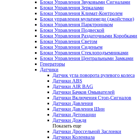
Блоки Управления Звуковыми Сигналами
Блоки Управления Зеркалами
Блоки Управления Климат-Контролем
Блоки управления мультимеди (джойстики)
Блоки Управления Парктроником
Блоки Управления Подвеской
Блоки Управления Раздаточными Коробками
Блоки Управления Светом
Блоки Управления Сиденьем
Блоки Управления Стеклоподъемниками
Блоки Управления Центральными Замками
Генераторы
Датчики
Датчик угла поворота рулевого колеса
Датчики ABS
Датчики AIR BAG
Датчики Бачков Омывателей
Датчики Включения Стоп-Сигналов
Датчики Давления
Датчики Давления Шин
Датчики Детонации
Датчики Дождя
Показать еще
Датчики Дроссельной Заслонки
Датчики Коленвала