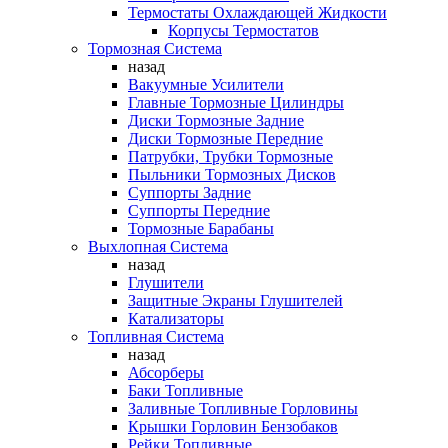
Термостаты Охлаждающей Жидкости
Корпусы Термостатов
Тормозная Система
назад
Вакуумные Усилители
Главные Тормозные Цилиндры
Диски Тормозные Задние
Диски Тормозные Передние
Патрубки, Трубки Тормозные
Пыльники Тормозных Дисков
Суппорты Задние
Суппорты Передние
Тормозные Барабаны
Выхлопная Система
назад
Глушители
Защитные Экраны Глушителей
Катализаторы
Топливная Система
назад
Абсорберы
Баки Топливные
Заливные Топливные Горловины
Крышки Горловин Бензобаков
Рейки Топливные