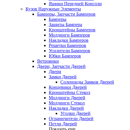
Ящики Передней Консоли
Кузов Наружные Элементы
Бамперы, Запчасти Бамперов
Бамперы
Защиты Бампера
Кронштейны Бамперов
Молдинги Бамперов
Накладки Бамперов
Решетки Бамперов
Усилители Бамперов
Юбки Бамперов
Ветровики
Двери, Запчасти Дверей
Двери
Замки Дверей
Соленоиды Замков Дверей
Концевики Дверей
Кронштейны Стекол
Молдинги Дверей
Молдинги Стекол
Накладки Дверей
Уголки Дверей
Ограничители Дверей
Петли Дверей
Показать еще