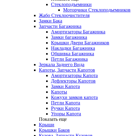
Стеклоподъемники
Моторчики Стеклоподьемников
Жабо Стеклоочистителя
Замки Бака
Запчасти Багажника
Амортизаторы Багажника
Замки багажника
Крышки Двери Багажников
Накладки Багажника
Обшивка Багажника
Петли Багажника
Зеркала Заднего Вида
Капоты, Запчасти Капотов
Амортизаторы Капота
Дефлекторы Капотов
Замки Капота
Капоты
Кожухи замков капота
Петли Капота
Ручки Капота
Упоры Капота
Показать еще
Крыши
Крышки Баков
Кузова, Запчасти Кузовов