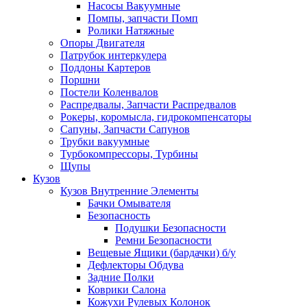
Насосы Вакуумные
Помпы, запчасти Помп
Ролики Натяжные
Опоры Двигателя
Патрубок интеркулера
Поддоны Картеров
Поршни
Постели Коленвалов
Распредвалы, Запчасти Распредвалов
Рокеры, коромысла, гидрокомпенсаторы
Сапуны, Запчасти Сапунов
Трубки вакуумные
Турбокомпрессоры, Турбины
Щупы
Кузов
Кузов Внутренние Элементы
Бачки Омывателя
Безопасность
Подушки Безопасности
Ремни Безопасности
Вещевые Ящики (бардачки) б/у
Дефлекторы Обдува
Задние Полки
Коврики Салона
Кожухи Рулевых Колонок