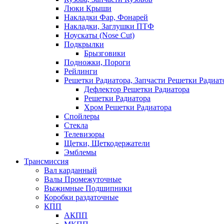
Люки Крыши
Накладки Фар, Фонарей
Накладки, Заглушки ПТФ
Ноускаты (Nose Cut)
Подкрылки
Брызговики
Подножки, Пороги
Рейлинги
Решетки Радиатора, Запчасти Решетки Радиат
Дефлектор Решетки Радиатора
Решетки Радиатора
Хром Решетки Радиатора
Спойлеры
Стекла
Телевизоры
Щетки, Щеткодержатели
Эмблемы
Трансмиссия
Вал карданный
Валы Промежуточные
Выжимные Подшипники
Коробки раздаточные
КПП
АКПП