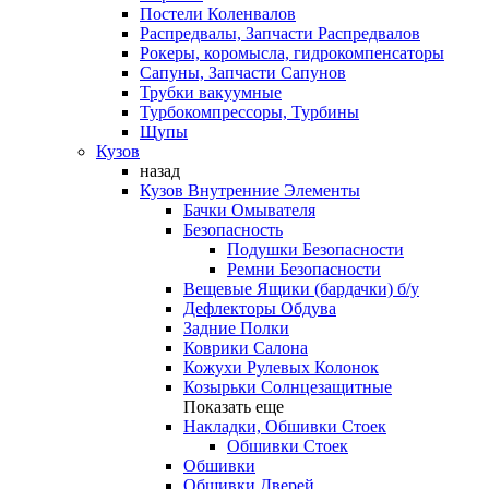
Постели Коленвалов
Распредвалы, Запчасти Распредвалов
Рокеры, коромысла, гидрокомпенсаторы
Сапуны, Запчасти Сапунов
Трубки вакуумные
Турбокомпрессоры, Турбины
Щупы
Кузов
назад
Кузов Внутренние Элементы
Бачки Омывателя
Безопасность
Подушки Безопасности
Ремни Безопасности
Вещевые Ящики (бардачки) б/у
Дефлекторы Обдува
Задние Полки
Коврики Салона
Кожухи Рулевых Колонок
Козырьки Солнцезащитные
Показать еще
Накладки, Обшивки Стоек
Обшивки Стоек
Обшивки
Обшивки Дверей