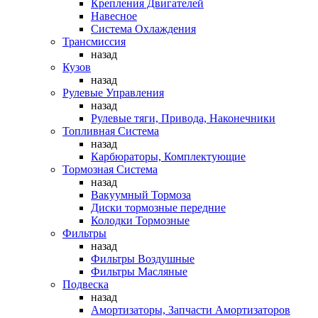
Крепления Двигателей
Навесное
Система Охлаждения
Трансмиссия
назад
Кузов
назад
Рулевые Управления
назад
Рулевые тяги, Привода, Наконечники
Топливная Система
назад
Карбюраторы, Комплектующие
Тормозная Система
назад
Вакуумный Тормоза
Диски тормозные передние
Колодки Тормозные
Фильтры
назад
Фильтры Воздушные
Фильтры Масляные
Подвеска
назад
Амортизаторы, Запчасти Амортизаторов