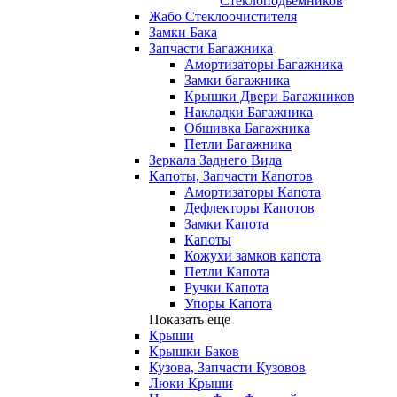
Стеклоподьемников
Жабо Стеклоочистителя
Замки Бака
Запчасти Багажника
Амортизаторы Багажника
Замки багажника
Крышки Двери Багажников
Накладки Багажника
Обшивка Багажника
Петли Багажника
Зеркала Заднего Вида
Капоты, Запчасти Капотов
Амортизаторы Капота
Дефлекторы Капотов
Замки Капота
Капоты
Кожухи замков капота
Петли Капота
Ручки Капота
Упоры Капота
Показать еще
Крыши
Крышки Баков
Кузова, Запчасти Кузовов
Люки Крыши