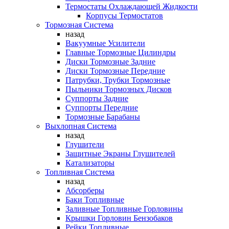
Термостаты Охлаждающей Жидкости
Корпусы Термостатов
Тормозная Система
назад
Вакуумные Усилители
Главные Тормозные Цилиндры
Диски Тормозные Задние
Диски Тормозные Передние
Патрубки, Трубки Тормозные
Пыльники Тормозных Дисков
Суппорты Задние
Суппорты Передние
Тормозные Барабаны
Выхлопная Система
назад
Глушители
Защитные Экраны Глушителей
Катализаторы
Топливная Система
назад
Абсорберы
Баки Топливные
Заливные Топливные Горловины
Крышки Горловин Бензобаков
Рейки Топливные