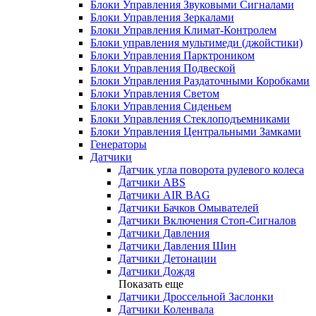
Блоки Управления Звуковыми Сигналами
Блоки Управления Зеркалами
Блоки Управления Климат-Контролем
Блоки управления мультимеди (джойстики)
Блоки Управления Парктроником
Блоки Управления Подвеской
Блоки Управления Раздаточными Коробками
Блоки Управления Светом
Блоки Управления Сиденьем
Блоки Управления Стеклоподъемниками
Блоки Управления Центральными Замками
Генераторы
Датчики
Датчик угла поворота рулевого колеса
Датчики ABS
Датчики AIR BAG
Датчики Бачков Омывателей
Датчики Включения Стоп-Сигналов
Датчики Давления
Датчики Давления Шин
Датчики Детонации
Датчики Дождя
Показать еще
Датчики Дроссельной Заслонки
Датчики Коленвала