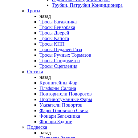
Трубки, Патрубки Кондиционера
Тросы
назад
Тросы Багажника
Тросы Бензобака
Тросы Дверей
Тросы Капота
Тросы КПП
Тросы Педалей Газа
Тросы Ручных Тормазов
Тросы Спидометра
Тросы Сцепления
Оптика
назад
Кронштейны Фар
Плафоны Салона
Повторители Поворотов
Противотуманные Фары
Указатели Повортов
Фары Головного Света
Фонари Багажника
Фонари Задние
Подвеска
назад