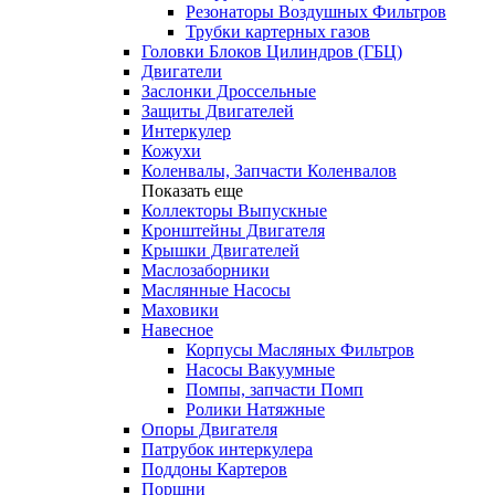
Резонаторы Воздушных Фильтров
Трубки картерных газов
Головки Блоков Цилиндров (ГБЦ)
Двигатели
Заслонки Дроссельные
Защиты Двигателей
Интеркулер
Кожухи
Коленвалы, Запчасти Коленвалов
Показать еще
Коллекторы Выпускные
Кронштейны Двигателя
Крышки Двигателей
Маслозаборники
Маслянные Насосы
Маховики
Навесное
Корпусы Масляных Фильтров
Насосы Вакуумные
Помпы, запчасти Помп
Ролики Натяжные
Опоры Двигателя
Патрубок интеркулера
Поддоны Картеров
Поршни