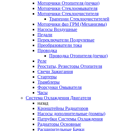
Моторчики Отопителя (печки)
Моторчики Стеклоомывателя
Моторчики Стеклоочистителя
Трапеции Стеклоочистителей
Моторчики фаз ГРМ (Механизмы)
Насосы Воздушные
Педали
Переключатели Подрулевые
Преобразователи тока
Проводка
Проводка Отопителя (печки)
Реле
Реостаты, Резисторы Отопителя
Свечи Зажигания
Стартеры
Трамблеры
Форсунки Омывателя
Часы
Система Охлаждения Двигателя
назад
Кронштейны Радиаторов
Насосы дополнительные (помпы)
Патрубки Системы Охлаждения
Радиаторы Основные
Расширительные Бачки