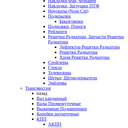
Накладки Фар, Фонарей
Накладки, Заглушки ПТФ
Ноускаты (Nose Cut)
Подкрылки
Брызговики
Подножки, Пороги
Рейлинги
Решетки Радиатора, Запчасти Решетки
Радиатора
Дефлектор Решетки Радиатора
Решетки Радиатора
Хром Решетки Радиатора
Спойлеры
Стекла
Телевизоры
Щетки, Щеткодержатели
Эмблемы
Трансмиссия
назад
Вал карданный
Валы Промежуточные
Выжимные Подшипники
Коробки раздаточные
КПП
АКПП