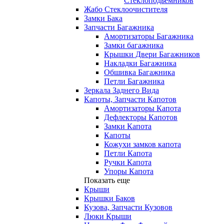
Стеклоподьемников
Жабо Стеклоочистителя
Замки Бака
Запчасти Багажника
Амортизаторы Багажника
Замки багажника
Крышки Двери Багажников
Накладки Багажника
Обшивка Багажника
Петли Багажника
Зеркала Заднего Вида
Капоты, Запчасти Капотов
Амортизаторы Капота
Дефлекторы Капотов
Замки Капота
Капоты
Кожухи замков капота
Петли Капота
Ручки Капота
Упоры Капота
Показать еще
Крыши
Крышки Баков
Кузова, Запчасти Кузовов
Люки Крыши