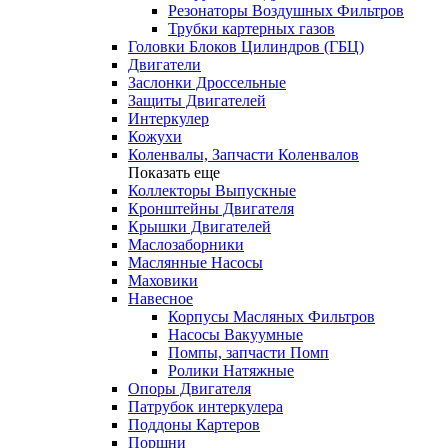
Резонаторы Воздушных Фильтров
Трубки картерных газов
Головки Блоков Цилиндров (ГБЦ)
Двигатели
Заслонки Дроссельные
Защиты Двигателей
Интеркулер
Кожухи
Коленвалы, Запчасти Коленвалов
Показать еще
Коллекторы Выпускные
Кронштейны Двигателя
Крышки Двигателей
Маслозаборники
Маслянные Насосы
Маховики
Навесное
Корпусы Масляных Фильтров
Насосы Вакуумные
Помпы, запчасти Помп
Ролики Натяжные
Опоры Двигателя
Патрубок интеркулера
Поддоны Картеров
Поршни