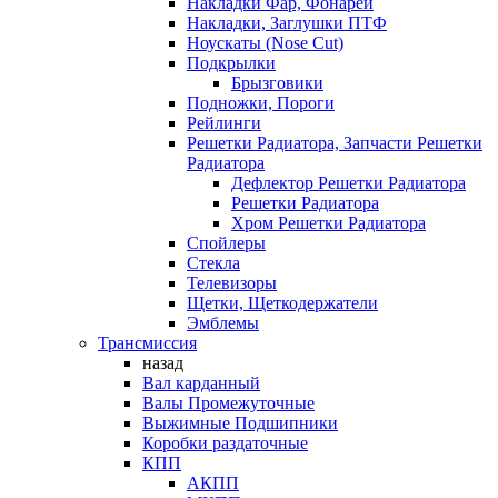
Накладки Фар, Фонарей
Накладки, Заглушки ПТФ
Ноускаты (Nose Cut)
Подкрылки
Брызговики
Подножки, Пороги
Рейлинги
Решетки Радиатора, Запчасти Решетки
Радиатора
Дефлектор Решетки Радиатора
Решетки Радиатора
Хром Решетки Радиатора
Спойлеры
Стекла
Телевизоры
Щетки, Щеткодержатели
Эмблемы
Трансмиссия
назад
Вал карданный
Валы Промежуточные
Выжимные Подшипники
Коробки раздаточные
КПП
АКПП