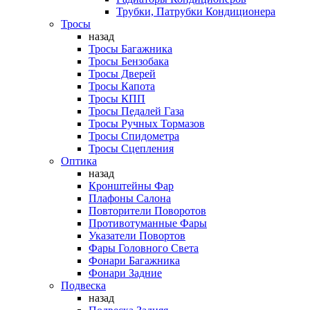
Трубки, Патрубки Кондиционера
Тросы
назад
Тросы Багажника
Тросы Бензобака
Тросы Дверей
Тросы Капота
Тросы КПП
Тросы Педалей Газа
Тросы Ручных Тормазов
Тросы Спидометра
Тросы Сцепления
Оптика
назад
Кронштейны Фар
Плафоны Салона
Повторители Поворотов
Противотуманные Фары
Указатели Повортов
Фары Головного Света
Фонари Багажника
Фонари Задние
Подвеска
назад