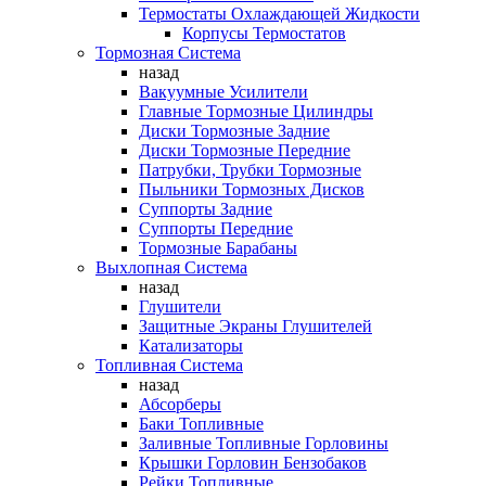
Термостаты Охлаждающей Жидкости
Корпусы Термостатов
Тормозная Система
назад
Вакуумные Усилители
Главные Тормозные Цилиндры
Диски Тормозные Задние
Диски Тормозные Передние
Патрубки, Трубки Тормозные
Пыльники Тормозных Дисков
Суппорты Задние
Суппорты Передние
Тормозные Барабаны
Выхлопная Система
назад
Глушители
Защитные Экраны Глушителей
Катализаторы
Топливная Система
назад
Абсорберы
Баки Топливные
Заливные Топливные Горловины
Крышки Горловин Бензобаков
Рейки Топливные