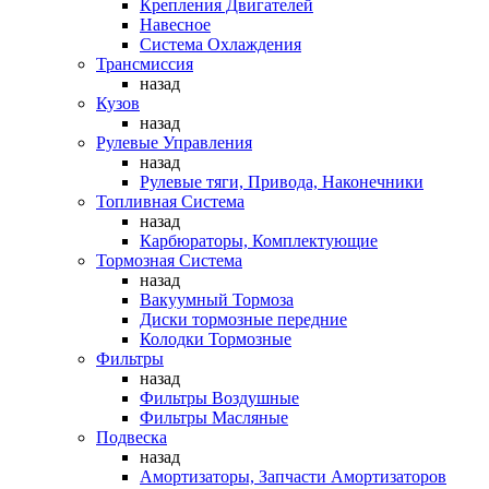
Крепления Двигателей
Навесное
Система Охлаждения
Трансмиссия
назад
Кузов
назад
Рулевые Управления
назад
Рулевые тяги, Привода, Наконечники
Топливная Система
назад
Карбюраторы, Комплектующие
Тормозная Система
назад
Вакуумный Тормоза
Диски тормозные передние
Колодки Тормозные
Фильтры
назад
Фильтры Воздушные
Фильтры Масляные
Подвеска
назад
Амортизаторы, Запчасти Амортизаторов