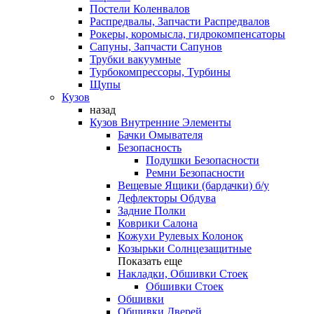
Постели Коленвалов
Распредвалы, Запчасти Распредвалов
Рокеры, коромысла, гидрокомпенсаторы
Сапуны, Запчасти Сапунов
Трубки вакуумные
Турбокомпрессоры, Турбины
Щупы
Кузов
назад
Кузов Внутренние Элементы
Бачки Омывателя
Безопасность
Подушки Безопасности
Ремни Безопасности
Вещевые Ящики (бардачки) б/у
Дефлекторы Обдува
Задние Полки
Коврики Салона
Кожухи Рулевых Колонок
Козырьки Солнцезащитные
Показать еще
Накладки, Обшивки Стоек
Обшивки Стоек
Обшивки
Обшивки Дверей