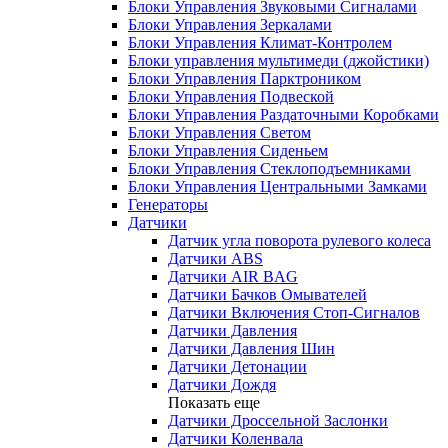
Блоки Управления Звуковыми Сигналами
Блоки Управления Зеркалами
Блоки Управления Климат-Контролем
Блоки управления мультимеди (джойстики)
Блоки Управления Парктроником
Блоки Управления Подвеской
Блоки Управления Раздаточными Коробками
Блоки Управления Светом
Блоки Управления Сиденьем
Блоки Управления Стеклоподъемниками
Блоки Управления Центральными Замками
Генераторы
Датчики
Датчик угла поворота рулевого колеса
Датчики ABS
Датчики AIR BAG
Датчики Бачков Омывателей
Датчики Включения Стоп-Сигналов
Датчики Давления
Датчики Давления Шин
Датчики Детонации
Датчики Дождя
Показать еще
Датчики Дроссельной Заслонки
Датчики Коленвала