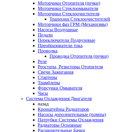
Моторчики Отопителя (печки)
Моторчики Стеклоомывателя
Моторчики Стеклоочистителя
Трапеции Стеклоочистителей
Моторчики фаз ГРМ (Механизмы)
Насосы Воздушные
Педали
Переключатели Подрулевые
Преобразователи тока
Проводка
Проводка Отопителя (печки)
Реле
Реостаты, Резисторы Отопителя
Свечи Зажигания
Стартеры
Трамблеры
Форсунки Омывателя
Часы
Система Охлаждения Двигателя
назад
Кронштейны Радиаторов
Насосы дополнительные (помпы)
Патрубки Системы Охлаждения
Радиаторы Основные
Расширительные Бачки