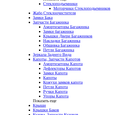
Стеклоподъемники
Моторчики Стеклоподьемников
Жабо Стеклоочистителя
Замки Бака
Запчасти Багажника
Амортизаторы Багажника
Замки багажника
Крышки Двери Багажников
Накладки Багажника
Обшивка Багажника
Петли Багажника
Зеркала Заднего Вида
Капоты, Запчасти Капотов
Амортизаторы Капота
Дефлекторы Капотов
Замки Капота
Капоты
Кожухи замков капота
Петли Капота
Ручки Капота
Упоры Капота
Показать еще
Крыши
Крышки Баков
Кузова, Запчасти Кузовов