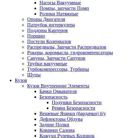
Насосы Вакуумные
Помпы, запчасти Помп
Ролики Натяжные
Опоры Двигателя
Патрубок интеркулера
Поддоны Картеров
Поршни
Постели Коленвалов
Распредвалы, Запчасти Распредвалов
Рокеры, коромысла, гидрокомпенсаторы
Сапуны, Запчасти Сапунов
Трубки вакуумные
Турбокомпрессоры, Турбины
Щупы
Кузов
Кузов Внутренние Элементы
Бачки Омывателя
Безопасность
Подушки Безопасности
Ремни Безопасности
Вещевые Ящики (бардачки) б/у
Дефлекторы Обдува
Задние Полки
Коврики Салона
Кожухи Рулевых Колонок