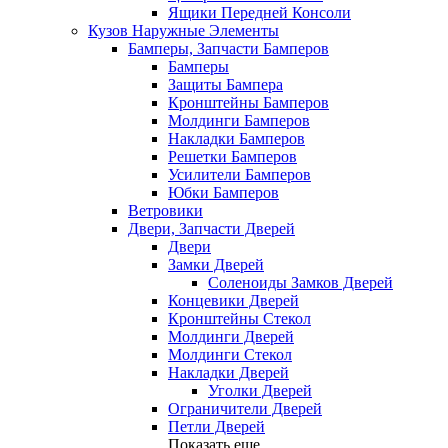
Ящики Передней Консоли
Кузов Наружные Элементы
Бамперы, Запчасти Бамперов
Бамперы
Защиты Бампера
Кронштейны Бамперов
Молдинги Бамперов
Накладки Бамперов
Решетки Бамперов
Усилители Бамперов
Юбки Бамперов
Ветровики
Двери, Запчасти Дверей
Двери
Замки Дверей
Соленоиды Замков Дверей
Концевики Дверей
Кронштейны Стекол
Молдинги Дверей
Молдинги Стекол
Накладки Дверей
Уголки Дверей
Ограничители Дверей
Петли Дверей
Показать еще