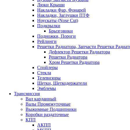
Люки Крыши
Накладки Фар, Фонарей
Накладки, Заглушки ПТФ
Ноускаты (Nose Cut)
Подкрылки
Брызговики
Подножки, Пороги
Рейлинги
Решетки Радиатора, Запчасти Решетки Радиат
Дефлектор Решетки Радиатора
Решетки Радиатора
Хром Решетки Радиатора
Спойлеры
Стекла
Телевизоры
Щетки, Щеткодержатели
Эмблемы
Трансмиссия
Вал карданный
Валы Промежуточные
Выжимные Подшипники
Коробки раздаточные
КПП
АКПП