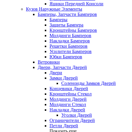
Ящики Передней Консоли
Кузов Наружные Элементы
Бамперы, Запчасти Бамперов
Бамперы
Защиты Бампера
Кронштейны Бамперов
Молдинги Бамперов
Накладки Бамперов
Решетки Бамперов
Усилители Бамперов
Юбки Бамперов
Ветровики
Двери, Запчасти Дверей
Двери
Замки Дверей
Соленоиды Замков Дверей
Концевики Дверей
Кронштейны Стекол
Молдинги Дверей
Молдинги Стекол
Накладки Дверей
Уголки Дверей
Ограничители Дверей
Петли Дверей
Показать еще