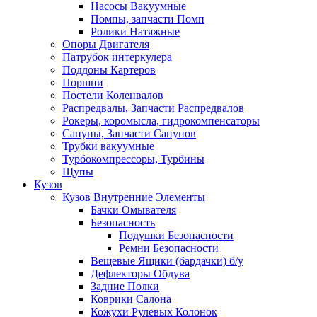
Насосы Вакуумные
Помпы, запчасти Помп
Ролики Натяжные
Опоры Двигателя
Патрубок интеркулера
Поддоны Картеров
Поршни
Постели Коленвалов
Распредвалы, Запчасти Распредвалов
Рокеры, коромысла, гидрокомпенсаторы
Сапуны, Запчасти Сапунов
Трубки вакуумные
Турбокомпрессоры, Турбины
Щупы
Кузов
Кузов Внутренние Элементы
Бачки Омывателя
Безопасность
Подушки Безопасности
Ремни Безопасности
Вещевые Ящики (бардачки) б/у
Дефлекторы Обдува
Задние Полки
Коврики Салона
Кожухи Рулевых Колонок