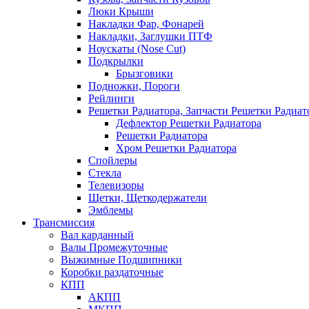
Люки Крыши
Накладки Фар, Фонарей
Накладки, Заглушки ПТФ
Ноускаты (Nose Cut)
Подкрылки
Брызговики
Подножки, Пороги
Рейлинги
Решетки Радиатора, Запчасти Решетки Радиат
Дефлектор Решетки Радиатора
Решетки Радиатора
Хром Решетки Радиатора
Спойлеры
Стекла
Телевизоры
Щетки, Щеткодержатели
Эмблемы
Трансмиссия
Вал карданный
Валы Промежуточные
Выжимные Подшипники
Коробки раздаточные
КПП
АКПП