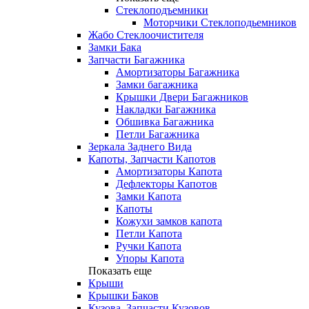
Стеклоподъемники
Моторчики Стеклоподьемников
Жабо Стеклоочистителя
Замки Бака
Запчасти Багажника
Амортизаторы Багажника
Замки багажника
Крышки Двери Багажников
Накладки Багажника
Обшивка Багажника
Петли Багажника
Зеркала Заднего Вида
Капоты, Запчасти Капотов
Амортизаторы Капота
Дефлекторы Капотов
Замки Капота
Капоты
Кожухи замков капота
Петли Капота
Ручки Капота
Упоры Капота
Показать еще
Крыши
Крышки Баков
Кузова, Запчасти Кузовов