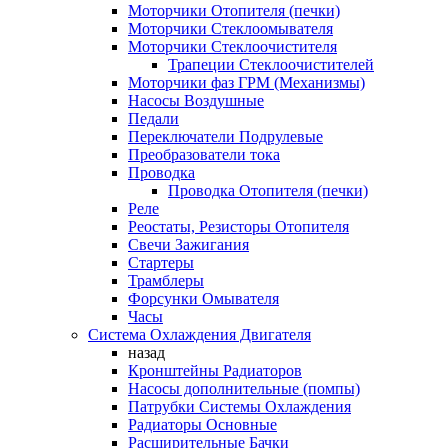
Моторчики Отопителя (печки)
Моторчики Стеклоомывателя
Моторчики Стеклоочистителя
Трапеции Стеклоочистителей
Моторчики фаз ГРМ (Механизмы)
Насосы Воздушные
Педали
Переключатели Подрулевые
Преобразователи тока
Проводка
Проводка Отопителя (печки)
Реле
Реостаты, Резисторы Отопителя
Свечи Зажигания
Стартеры
Трамблеры
Форсунки Омывателя
Часы
Система Охлаждения Двигателя
назад
Кронштейны Радиаторов
Насосы дополнительные (помпы)
Патрубки Системы Охлаждения
Радиаторы Основные
Расширительные Бачки