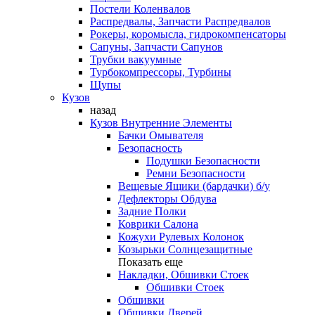
Постели Коленвалов
Распредвалы, Запчасти Распредвалов
Рокеры, коромысла, гидрокомпенсаторы
Сапуны, Запчасти Сапунов
Трубки вакуумные
Турбокомпрессоры, Турбины
Щупы
Кузов
назад
Кузов Внутренние Элементы
Бачки Омывателя
Безопасность
Подушки Безопасности
Ремни Безопасности
Вещевые Ящики (бардачки) б/у
Дефлекторы Обдува
Задние Полки
Коврики Салона
Кожухи Рулевых Колонок
Козырьки Солнцезащитные
Показать еще
Накладки, Обшивки Стоек
Обшивки Стоек
Обшивки
Обшивки Дверей