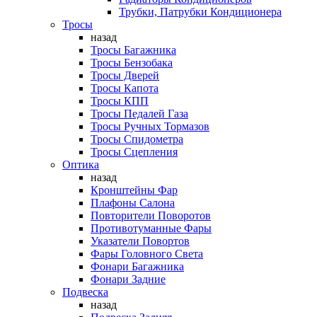
Трубки, Патрубки Кондиционера
Тросы
назад
Тросы Багажника
Тросы Бензобака
Тросы Дверей
Тросы Капота
Тросы КПП
Тросы Педалей Газа
Тросы Ручных Тормазов
Тросы Спидометра
Тросы Сцепления
Оптика
назад
Кронштейны Фар
Плафоны Салона
Повторители Поворотов
Противотуманные Фары
Указатели Повортов
Фары Головного Света
Фонари Багажника
Фонари Задние
Подвеска
назад