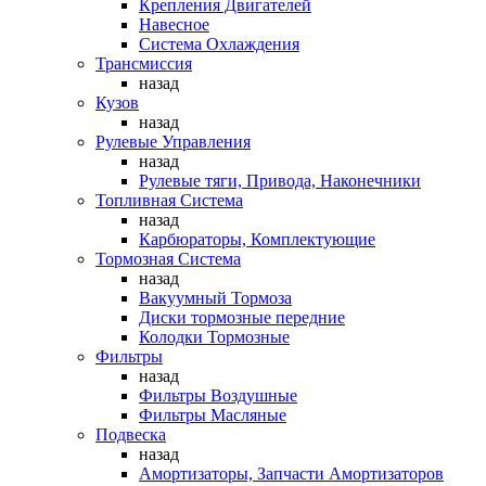
Крепления Двигателей
Навесное
Система Охлаждения
Трансмиссия
назад
Кузов
назад
Рулевые Управления
назад
Рулевые тяги, Привода, Наконечники
Топливная Система
назад
Карбюраторы, Комплектующие
Тормозная Система
назад
Вакуумный Тормоза
Диски тормозные передние
Колодки Тормозные
Фильтры
назад
Фильтры Воздушные
Фильтры Масляные
Подвеска
назад
Амортизаторы, Запчасти Амортизаторов