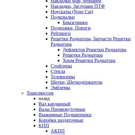
Накладки Фар, Фонарей
Накладки, Заглушки ПТФ
Ноускаты (Nose Cut)
Подкрылки
Брызговики
Подножки, Пороги
Рейлинги
Решетки Радиатора, Запчасти Решетки
Радиатора
Дефлектор Решетки Радиатора
Решетки Радиатора
Хром Решетки Радиатора
Спойлеры
Стекла
Телевизоры
Щетки, Щеткодержатели
Эмблемы
Трансмиссия
назад
Вал карданный
Валы Промежуточные
Выжимные Подшипники
Коробки раздаточные
КПП
АКПП