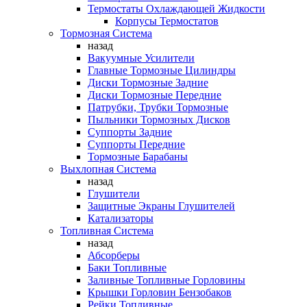
Термостаты Охлаждающей Жидкости
Корпусы Термостатов
Тормозная Система
назад
Вакуумные Усилители
Главные Тормозные Цилиндры
Диски Тормозные Задние
Диски Тормозные Передние
Патрубки, Трубки Тормозные
Пыльники Тормозных Дисков
Суппорты Задние
Суппорты Передние
Тормозные Барабаны
Выхлопная Система
назад
Глушители
Защитные Экраны Глушителей
Катализаторы
Топливная Система
назад
Абсорберы
Баки Топливные
Заливные Топливные Горловины
Крышки Горловин Бензобаков
Рейки Топливные