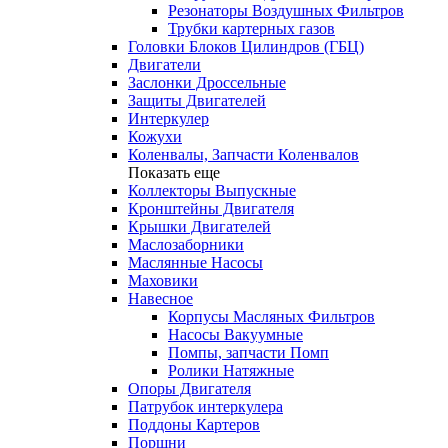
Резонаторы Воздушных Фильтров
Трубки картерных газов
Головки Блоков Цилиндров (ГБЦ)
Двигатели
Заслонки Дроссельные
Защиты Двигателей
Интеркулер
Кожухи
Коленвалы, Запчасти Коленвалов
Показать еще
Коллекторы Выпускные
Кронштейны Двигателя
Крышки Двигателей
Маслозаборники
Маслянные Насосы
Маховики
Навесное
Корпусы Масляных Фильтров
Насосы Вакуумные
Помпы, запчасти Помп
Ролики Натяжные
Опоры Двигателя
Патрубок интеркулера
Поддоны Картеров
Поршни