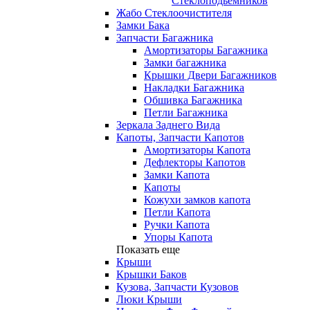
Стеклоподьемников
Жабо Стеклоочистителя
Замки Бака
Запчасти Багажника
Амортизаторы Багажника
Замки багажника
Крышки Двери Багажников
Накладки Багажника
Обшивка Багажника
Петли Багажника
Зеркала Заднего Вида
Капоты, Запчасти Капотов
Амортизаторы Капота
Дефлекторы Капотов
Замки Капота
Капоты
Кожухи замков капота
Петли Капота
Ручки Капота
Упоры Капота
Показать еще
Крыши
Крышки Баков
Кузова, Запчасти Кузовов
Люки Крыши