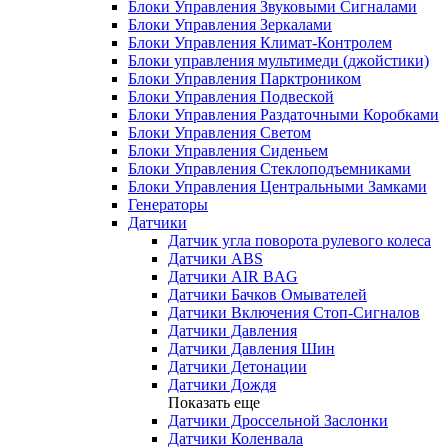
Блоки Управления Звуковыми Сигналами
Блоки Управления Зеркалами
Блоки Управления Климат-Контролем
Блоки управления мультимеди (джойстики)
Блоки Управления Парктроником
Блоки Управления Подвеской
Блоки Управления Раздаточными Коробками
Блоки Управления Светом
Блоки Управления Сиденьем
Блоки Управления Стеклоподъемниками
Блоки Управления Центральными Замками
Генераторы
Датчики
Датчик угла поворота рулевого колеса
Датчики ABS
Датчики AIR BAG
Датчики Бачков Омывателей
Датчики Включения Стоп-Сигналов
Датчики Давления
Датчики Давления Шин
Датчики Детонации
Датчики Дождя
Показать еще
Датчики Дроссельной Заслонки
Датчики Коленвала