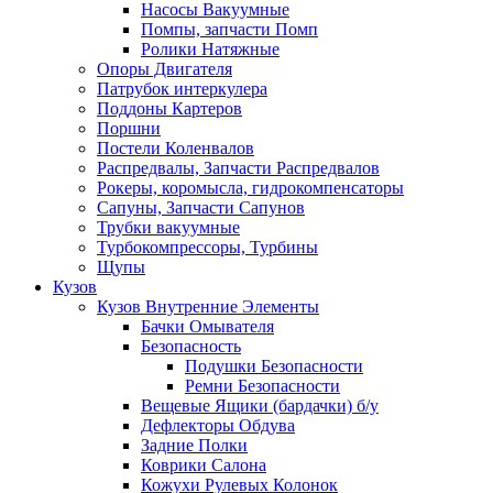
Насосы Вакуумные
Помпы, запчасти Помп
Ролики Натяжные
Опоры Двигателя
Патрубок интеркулера
Поддоны Картеров
Поршни
Постели Коленвалов
Распредвалы, Запчасти Распредвалов
Рокеры, коромысла, гидрокомпенсаторы
Сапуны, Запчасти Сапунов
Трубки вакуумные
Турбокомпрессоры, Турбины
Щупы
Кузов
Кузов Внутренние Элементы
Бачки Омывателя
Безопасность
Подушки Безопасности
Ремни Безопасности
Вещевые Ящики (бардачки) б/у
Дефлекторы Обдува
Задние Полки
Коврики Салона
Кожухи Рулевых Колонок