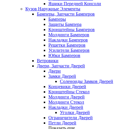
Ящики Передней Консоли
Кузов Наружные Элементы
Бамперы, Запчасти Бамперов
Бамперы
Защиты Бампера
Кронштейны Бамперов
Молдинги Бамперов
Накладки Бамперов
Решетки Бамперов
Усилители Бамперов
Юбки Бамперов
Ветровики
Двери, Запчасти Дверей
Двери
Замки Дверей
Соленоиды Замков Дверей
Концевики Дверей
Кронштейны Стекол
Молдинги Дверей
Молдинги Стекол
Накладки Дверей
Уголки Дверей
Ограничители Дверей
Петли Дверей
Показать еще