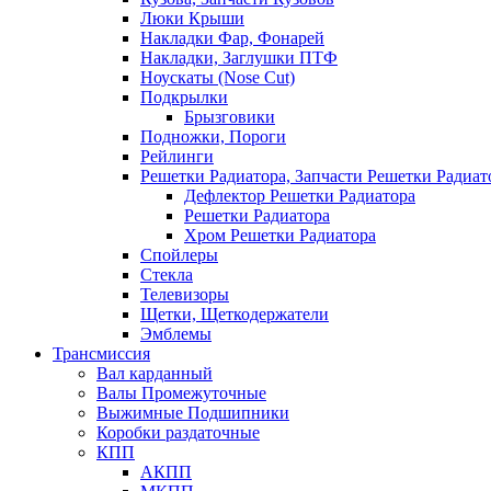
Люки Крыши
Накладки Фар, Фонарей
Накладки, Заглушки ПТФ
Ноускаты (Nose Cut)
Подкрылки
Брызговики
Подножки, Пороги
Рейлинги
Решетки Радиатора, Запчасти Решетки Радиат
Дефлектор Решетки Радиатора
Решетки Радиатора
Хром Решетки Радиатора
Спойлеры
Стекла
Телевизоры
Щетки, Щеткодержатели
Эмблемы
Трансмиссия
Вал карданный
Валы Промежуточные
Выжимные Подшипники
Коробки раздаточные
КПП
АКПП