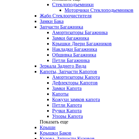
Стеклоподъемники
Моторчики Стеклоподьемников
Жабо Стеклоочистителя
Замки Бака
Запчасти Багажника
Амортизаторы Багажника
Замки багажника
Крышки Двери Багажников
Накладки Багажника
Обшивка Багажника
Петли Багажника
Зеркала Заднего Вида
Капоты, Запчасти Капотов
Амортизаторы Капота
Дефлекторы Капотов
Замки Капота
Капоты
Кожухи замков капота
Петли Капота
Ручки Капота
Упоры Капота
Показать еще
Крыши
Крышки Баков
Кузова, Запчасти Кузовов