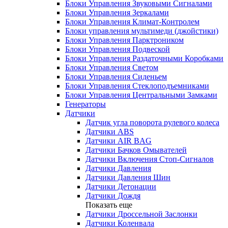
Блоки Управления Звуковыми Сигналами
Блоки Управления Зеркалами
Блоки Управления Климат-Контролем
Блоки управления мультимеди (джойстики)
Блоки Управления Парктроником
Блоки Управления Подвеской
Блоки Управления Раздаточными Коробками
Блоки Управления Светом
Блоки Управления Сиденьем
Блоки Управления Стеклоподъемниками
Блоки Управления Центральными Замками
Генераторы
Датчики
Датчик угла поворота рулевого колеса
Датчики ABS
Датчики AIR BAG
Датчики Бачков Омывателей
Датчики Включения Стоп-Сигналов
Датчики Давления
Датчики Давления Шин
Датчики Детонации
Датчики Дождя
Показать еще
Датчики Дроссельной Заслонки
Датчики Коленвала