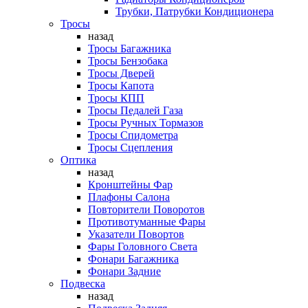
Трубки, Патрубки Кондиционера
Тросы
назад
Тросы Багажника
Тросы Бензобака
Тросы Дверей
Тросы Капота
Тросы КПП
Тросы Педалей Газа
Тросы Ручных Тормазов
Тросы Спидометра
Тросы Сцепления
Оптика
назад
Кронштейны Фар
Плафоны Салона
Повторители Поворотов
Противотуманные Фары
Указатели Повортов
Фары Головного Света
Фонари Багажника
Фонари Задние
Подвеска
назад