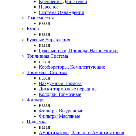
Крепления Двигателей
Навесное
Система Охлаждения
Трансмиссия
назад
Кузов
назад
Рулевые Управления
назад
Рулевые тяги, Привода, Наконечники
Топливная Система
назад
Карбюраторы, Комплектующие
Тормозная Система
назад
Вакуумный Тормоза
Диски тормозные передние
Колодки Тормозные
Фильтры
назад
Фильтры Воздушные
Фильтры Масляные
Подвеска
назад
Амортизаторы, Запчасти Амортизаторов