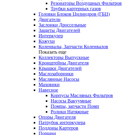
Резонаторы Воздушных Фильтров
Трубки картерных газов
Головки Блоков Цилиндров (ГБЦ)
Двигатели
Заслонки Дроссельные
Защиты Двигателей
Интеркулер
Кожухи
Коленвалы, Запчасти Коленвалов
Показать еще
Коллекторы Выпускные
Кронштейны Двигателя
Крышки Двигателей
Маслозаборники
Маслянные Насосы
Маховики
Навесное
Корпусы Масляных Фильтров
Насосы Вакуумные
Помпы, запчасти Помп
Ролики Натяжные
Опоры Двигателя
Патрубок интеркулера
Поддоны Картеров
Поршни