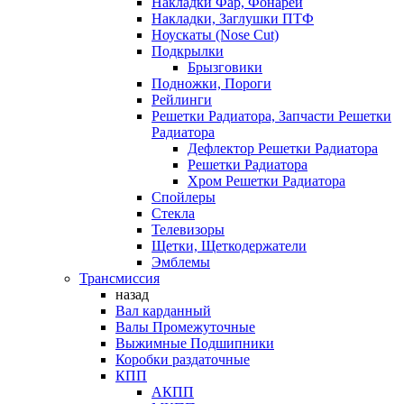
Накладки Фар, Фонарей
Накладки, Заглушки ПТФ
Ноускаты (Nose Cut)
Подкрылки
Брызговики
Подножки, Пороги
Рейлинги
Решетки Радиатора, Запчасти Решетки
Радиатора
Дефлектор Решетки Радиатора
Решетки Радиатора
Хром Решетки Радиатора
Спойлеры
Стекла
Телевизоры
Щетки, Щеткодержатели
Эмблемы
Трансмиссия
назад
Вал карданный
Валы Промежуточные
Выжимные Подшипники
Коробки раздаточные
КПП
АКПП