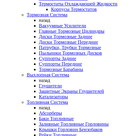
Термостаты Охлаждающей Жидкости
Корпусы Термостатов
Тормозная Система
назад
Вакуумные Усилители
Главные Тормозные Цилиндры
Диски Тормозные Задние
Диски Тормозные Передние
Патрубки, Трубки Тормозные
Пыльники Тормозных Дисков
Суппорты Задние
Суппорты Передние
Тормозные Барабаны
Выхлопная Система
назад
Глушители
Защитные Экраны Глушителей
Катализаторы
Топливная Система
назад
Абсорберы
Баки Топливные
Заливные Топливные Горловины
Крышки Горловин Бензобаков
Рейки Топливные