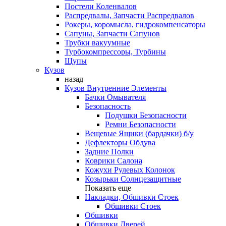
Постели Коленвалов
Распредвалы, Запчасти Распредвалов
Рокеры, коромысла, гидрокомпенсаторы
Сапуны, Запчасти Сапунов
Трубки вакуумные
Турбокомпрессоры, Турбины
Щупы
Кузов
назад
Кузов Внутренние Элементы
Бачки Омывателя
Безопасность
Подушки Безопасности
Ремни Безопасности
Вещевые Ящики (бардачки) б/у
Дефлекторы Обдува
Задние Полки
Коврики Салона
Кожухи Рулевых Колонок
Козырьки Солнцезащитные
Показать еще
Накладки, Обшивки Стоек
Обшивки Стоек
Обшивки
Обшивки Дверей