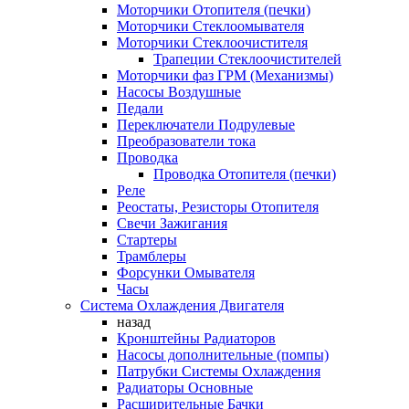
Моторчики Отопителя (печки)
Моторчики Стеклоомывателя
Моторчики Стеклоочистителя
Трапеции Стеклоочистителей
Моторчики фаз ГРМ (Механизмы)
Насосы Воздушные
Педали
Переключатели Подрулевые
Преобразователи тока
Проводка
Проводка Отопителя (печки)
Реле
Реостаты, Резисторы Отопителя
Свечи Зажигания
Стартеры
Трамблеры
Форсунки Омывателя
Часы
Система Охлаждения Двигателя
назад
Кронштейны Радиаторов
Насосы дополнительные (помпы)
Патрубки Системы Охлаждения
Радиаторы Основные
Расширительные Бачки