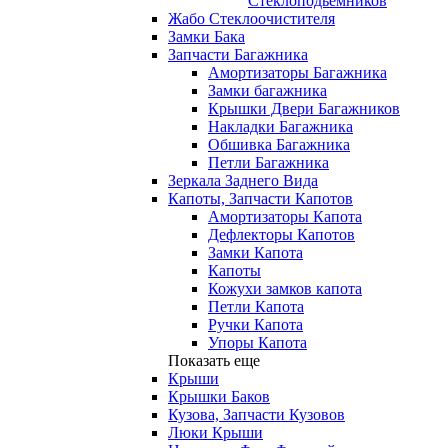
Стеклоподьемников
Жабо Стеклоочистителя
Замки Бака
Запчасти Багажника
Амортизаторы Багажника
Замки багажника
Крышки Двери Багажников
Накладки Багажника
Обшивка Багажника
Петли Багажника
Зеркала Заднего Вида
Капоты, Запчасти Капотов
Амортизаторы Капота
Дефлекторы Капотов
Замки Капота
Капоты
Кожухи замков капота
Петли Капота
Ручки Капота
Упоры Капота
Показать еще
Крыши
Крышки Баков
Кузова, Запчасти Кузовов
Люки Крыши