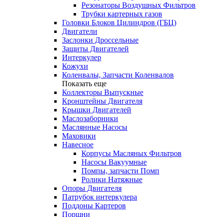
Резонаторы Воздушных Фильтров
Трубки картерных газов
Головки Блоков Цилиндров (ГБЦ)
Двигатели
Заслонки Дроссельные
Защиты Двигателей
Интеркулер
Кожухи
Коленвалы, Запчасти Коленвалов
Показать еще
Коллекторы Выпускные
Кронштейны Двигателя
Крышки Двигателей
Маслозаборники
Маслянные Насосы
Маховики
Навесное
Корпусы Масляных Фильтров
Насосы Вакуумные
Помпы, запчасти Помп
Ролики Натяжные
Опоры Двигателя
Патрубок интеркулера
Поддоны Картеров
Поршни