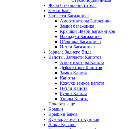
Стеклоподьемников
Жабо Стеклоочистителя
Замки Бака
Запчасти Багажника
Амортизаторы Багажника
Замки багажника
Крышки Двери Багажников
Накладки Багажника
Обшивка Багажника
Петли Багажника
Зеркала Заднего Вида
Капоты, Запчасти Капотов
Амортизаторы Капота
Дефлекторы Капотов
Замки Капота
Капоты
Кожухи замков капота
Петли Капота
Ручки Капота
Упоры Капота
Показать еще
Крыши
Крышки Баков
Кузова, Запчасти Кузовов
Люки Крыши