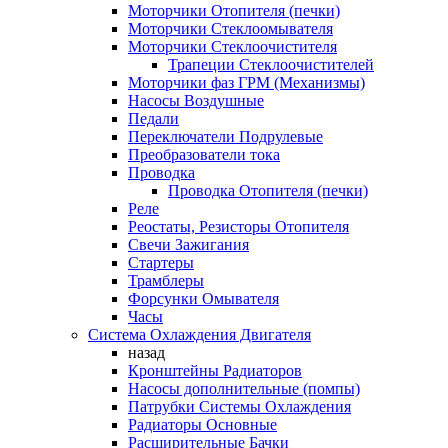
Моторчики Отопителя (печки)
Моторчики Стеклоомывателя
Моторчики Стеклоочистителя
Трапеции Стеклоочистителей
Моторчики фаз ГРМ (Механизмы)
Насосы Воздушные
Педали
Переключатели Подрулевые
Преобразователи тока
Проводка
Проводка Отопителя (печки)
Реле
Реостаты, Резисторы Отопителя
Свечи Зажигания
Стартеры
Трамблеры
Форсунки Омывателя
Часы
Система Охлаждения Двигателя
назад
Кронштейны Радиаторов
Насосы дополнительные (помпы)
Патрубки Системы Охлаждения
Радиаторы Основные
Расширительные Бачки