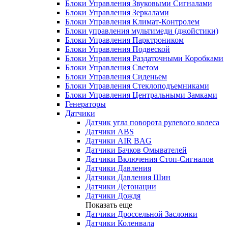
Блоки Управления Звуковыми Сигналами
Блоки Управления Зеркалами
Блоки Управления Климат-Контролем
Блоки управления мультимеди (джойстики)
Блоки Управления Парктроником
Блоки Управления Подвеской
Блоки Управления Раздаточными Коробками
Блоки Управления Светом
Блоки Управления Сиденьем
Блоки Управления Стеклоподъемниками
Блоки Управления Центральными Замками
Генераторы
Датчики
Датчик угла поворота рулевого колеса
Датчики ABS
Датчики AIR BAG
Датчики Бачков Омывателей
Датчики Включения Стоп-Сигналов
Датчики Давления
Датчики Давления Шин
Датчики Детонации
Датчики Дождя
Показать еще
Датчики Дроссельной Заслонки
Датчики Коленвала