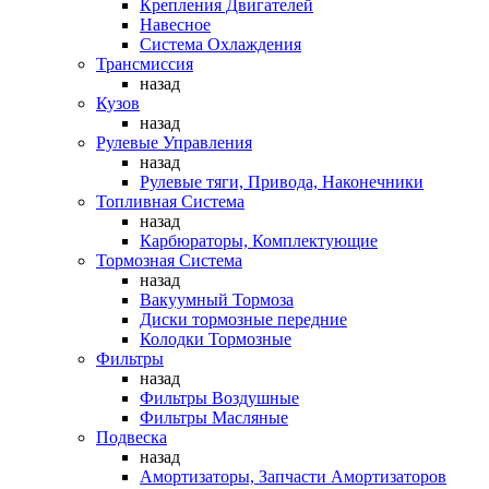
Крепления Двигателей
Навесное
Система Охлаждения
Трансмиссия
назад
Кузов
назад
Рулевые Управления
назад
Рулевые тяги, Привода, Наконечники
Топливная Система
назад
Карбюраторы, Комплектующие
Тормозная Система
назад
Вакуумный Тормоза
Диски тормозные передние
Колодки Тормозные
Фильтры
назад
Фильтры Воздушные
Фильтры Масляные
Подвеска
назад
Амортизаторы, Запчасти Амортизаторов