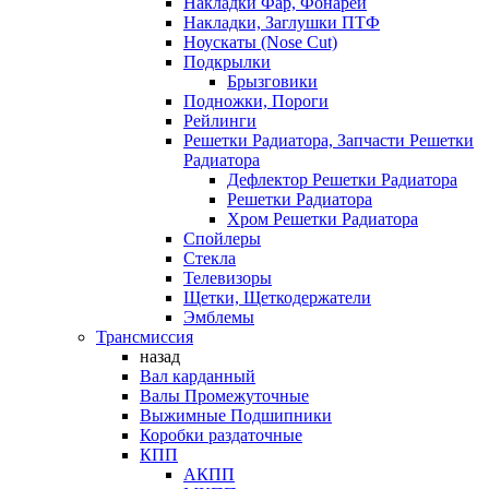
Накладки Фар, Фонарей
Накладки, Заглушки ПТФ
Ноускаты (Nose Cut)
Подкрылки
Брызговики
Подножки, Пороги
Рейлинги
Решетки Радиатора, Запчасти Решетки
Радиатора
Дефлектор Решетки Радиатора
Решетки Радиатора
Хром Решетки Радиатора
Спойлеры
Стекла
Телевизоры
Щетки, Щеткодержатели
Эмблемы
Трансмиссия
назад
Вал карданный
Валы Промежуточные
Выжимные Подшипники
Коробки раздаточные
КПП
АКПП