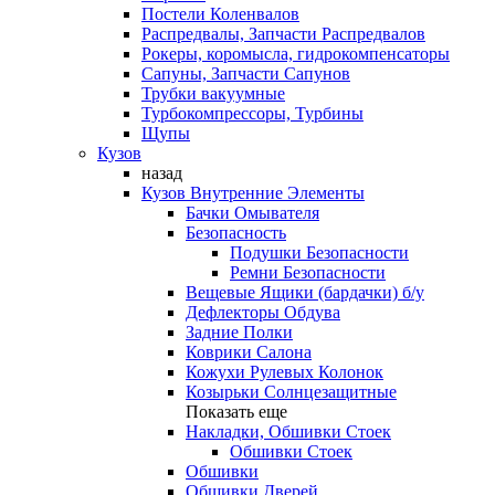
Постели Коленвалов
Распредвалы, Запчасти Распредвалов
Рокеры, коромысла, гидрокомпенсаторы
Сапуны, Запчасти Сапунов
Трубки вакуумные
Турбокомпрессоры, Турбины
Щупы
Кузов
назад
Кузов Внутренние Элементы
Бачки Омывателя
Безопасность
Подушки Безопасности
Ремни Безопасности
Вещевые Ящики (бардачки) б/у
Дефлекторы Обдува
Задние Полки
Коврики Салона
Кожухи Рулевых Колонок
Козырьки Солнцезащитные
Показать еще
Накладки, Обшивки Стоек
Обшивки Стоек
Обшивки
Обшивки Дверей