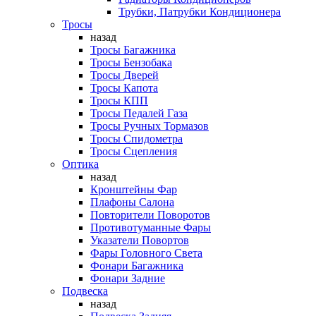
Трубки, Патрубки Кондиционера
Тросы
назад
Тросы Багажника
Тросы Бензобака
Тросы Дверей
Тросы Капота
Тросы КПП
Тросы Педалей Газа
Тросы Ручных Тормазов
Тросы Спидометра
Тросы Сцепления
Оптика
назад
Кронштейны Фар
Плафоны Салона
Повторители Поворотов
Противотуманные Фары
Указатели Повортов
Фары Головного Света
Фонари Багажника
Фонари Задние
Подвеска
назад