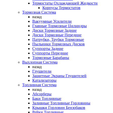
Термостаты Охлаждающей Жидкости
Корпусы Термостатов
Тормозная Система
назад
Вакуумные Усилители
Главные Тормозные Цилиндры
Диски Тормозные Задние
Диски Тормозные Передние
Патрубки, Трубки Тормозные
Пыльники Тормозных Дисков
Суппорты Задние
Суппорты Передние
Тормозные Барабаны
Выхлопная Система
назад
Глушители
Защитные Экраны Глушителей
Катализаторы
Топливная Система
назад
Абсорберы
Баки Топливные
Заливные Топливные Горловины
Крышки Горловин Бензобаков
Рейки Топливные