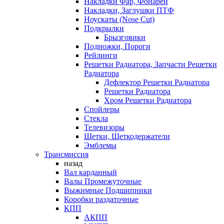
Накладки Фар, Фонарей
Накладки, Заглушки ПТФ
Ноускаты (Nose Cut)
Подкрылки
Брызговики
Подножки, Пороги
Рейлинги
Решетки Радиатора, Запчасти Решетки
Радиатора
Дефлектор Решетки Радиатора
Решетки Радиатора
Хром Решетки Радиатора
Спойлеры
Стекла
Телевизоры
Щетки, Щеткодержатели
Эмблемы
Трансмиссия
назад
Вал карданный
Валы Промежуточные
Выжимные Подшипники
Коробки раздаточные
КПП
АКПП