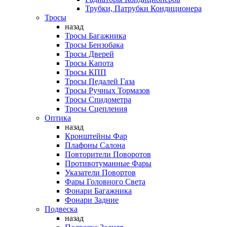
Трубки, Патрубки Кондиционера
Тросы
назад
Тросы Багажника
Тросы Бензобака
Тросы Дверей
Тросы Капота
Тросы КПП
Тросы Педалей Газа
Тросы Ручных Тормазов
Тросы Спидометра
Тросы Сцепления
Оптика
назад
Кронштейны Фар
Плафоны Салона
Повторители Поворотов
Противотуманные Фары
Указатели Повортов
Фары Головного Света
Фонари Багажника
Фонари Задние
Подвеска
назад