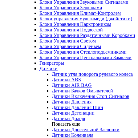
Блоки Управления Звуковыми Сигналами
Блоки Управления Зеркалами
Блоки Управления Климат-Контролем
Блоки управления мультимеди (джойстики)
Блоки Управления Парктроником
Блоки Управления Подвеской
Блоки Управления Раздаточными Коробками
Блоки Управления Светом
Блоки Управления Сиденьем
Блоки Управления Стеклоподъемниками
Блоки Управления Центральными Замками
Генераторы
Датчики
Датчик угла поворота рулевого колеса
Датчики ABS
Датчики AIR BAG
Датчики Бачков Омывателей
Датчики Включения Стоп-Сигналов
Датчики Давления
Датчики Давления Шин
Датчики Детонации
Датчики Дождя
Показать еще
Датчики Дроссельной Заслонки
Датчики Коленвала