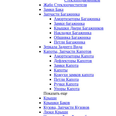
Стеклоподьемников
Жабо Стеклоочистителя
Замки Бака
Запчасти Багажника
Амортизаторы Багажника
Замки багажника
Крышки Двери Багажников
Накладки Багажника
Обшивка Багажника
Петли Багажника
Зеркала Заднего Вида
Капоты, Запчасти Капотов
Амортизаторы Капота
Дефлекторы Капотов
Замки Капота
Капоты
Кожухи замков капота
Петли Капота
Ручки Капота
Упоры Капота
Показать еще
Крыши
Крышки Баков
Кузова, Запчасти Кузовов
Люки Крыши