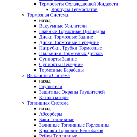
Термостаты Охлаждающей Жидкости
Корпусы Термостатов
Тормозная Система
назад
Вакуумные Усилители
Главные Тормозные Цилиндры
Диски Тормозные Задние
Диски Тормозные Передние
Патрубки, Трубки Тормозные
Пыльники Тормозных Дисков
Суппорты Задние
Суппорты Передние
Тормозные Барабаны
Выхлопная Система
назад
Глушители
Защитные Экраны Глушителей
Катализаторы
Топливная Система
назад
Абсорберы
Баки Топливные
Заливные Топливные Горловины
Крышки Горловин Бензобаков
Рейки Топливные