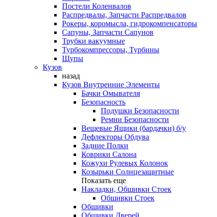
Постели Коленвалов
Распредвалы, Запчасти Распредвалов
Рокеры, коромысла, гидрокомпенсаторы
Сапуны, Запчасти Сапунов
Трубки вакуумные
Турбокомпрессоры, Турбины
Щупы
Кузов
назад
Кузов Внутренние Элементы
Бачки Омывателя
Безопасность
Подушки Безопасности
Ремни Безопасности
Вещевые Ящики (бардачки) б/у
Дефлекторы Обдува
Задние Полки
Коврики Салона
Кожухи Рулевых Колонок
Козырьки Солнцезащитные
Показать еще
Накладки, Обшивки Стоек
Обшивки Стоек
Обшивки
Обшивки Дверей