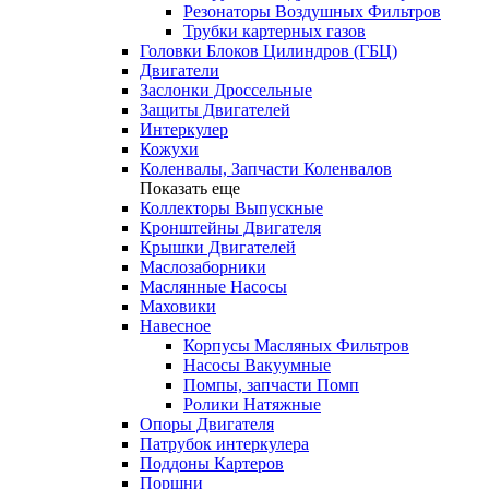
Резонаторы Воздушных Фильтров
Трубки картерных газов
Головки Блоков Цилиндров (ГБЦ)
Двигатели
Заслонки Дроссельные
Защиты Двигателей
Интеркулер
Кожухи
Коленвалы, Запчасти Коленвалов
Показать еще
Коллекторы Выпускные
Кронштейны Двигателя
Крышки Двигателей
Маслозаборники
Маслянные Насосы
Маховики
Навесное
Корпусы Масляных Фильтров
Насосы Вакуумные
Помпы, запчасти Помп
Ролики Натяжные
Опоры Двигателя
Патрубок интеркулера
Поддоны Картеров
Поршни