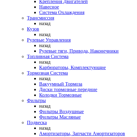
Крепления Двигателей
Навесное
Система Охлаждения
Трансмиссия
назад
Кузов
назад
Рулевые Управления
назад
Рулевые тяги, Привода, Наконечники
Топливная Система
назад
Карбюраторы, Комплектующие
Тормозная Система
назад
Вакуумный Тормоза
Диски тормозные передние
Колодки Тормозные
Фильтры
назад
Фильтры Воздушные
Фильтры Масляные
Подвеска
назад
Амортизаторы, Запчасти Амортизаторов