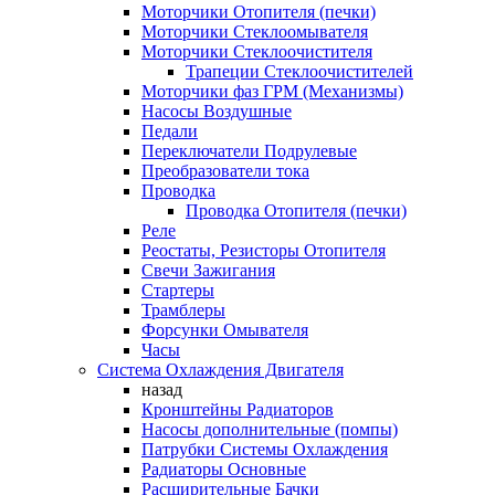
Моторчики Отопителя (печки)
Моторчики Стеклоомывателя
Моторчики Стеклоочистителя
Трапеции Стеклоочистителей
Моторчики фаз ГРМ (Механизмы)
Насосы Воздушные
Педали
Переключатели Подрулевые
Преобразователи тока
Проводка
Проводка Отопителя (печки)
Реле
Реостаты, Резисторы Отопителя
Свечи Зажигания
Стартеры
Трамблеры
Форсунки Омывателя
Часы
Система Охлаждения Двигателя
назад
Кронштейны Радиаторов
Насосы дополнительные (помпы)
Патрубки Системы Охлаждения
Радиаторы Основные
Расширительные Бачки