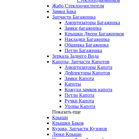
Стеклоподьемников
Жабо Стеклоочистителя
Замки Бака
Запчасти Багажника
Амортизаторы Багажника
Замки багажника
Крышки Двери Багажников
Накладки Багажника
Обшивка Багажника
Петли Багажника
Зеркала Заднего Вида
Капоты, Запчасти Капотов
Амортизаторы Капота
Дефлекторы Капотов
Замки Капота
Капоты
Кожухи замков капота
Петли Капота
Ручки Капота
Упоры Капота
Показать еще
Крыши
Крышки Баков
Кузова, Запчасти Кузовов
Люки Крыши