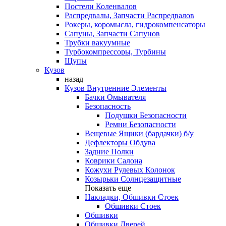
Постели Коленвалов
Распредвалы, Запчасти Распредвалов
Рокеры, коромысла, гидрокомпенсаторы
Сапуны, Запчасти Сапунов
Трубки вакуумные
Турбокомпрессоры, Турбины
Щупы
Кузов
назад
Кузов Внутренние Элементы
Бачки Омывателя
Безопасность
Подушки Безопасности
Ремни Безопасности
Вещевые Ящики (бардачки) б/у
Дефлекторы Обдува
Задние Полки
Коврики Салона
Кожухи Рулевых Колонок
Козырьки Солнцезащитные
Показать еще
Накладки, Обшивки Стоек
Обшивки Стоек
Обшивки
Обшивки Дверей