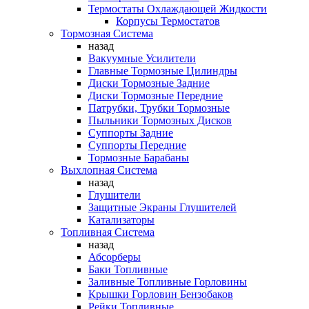
Термостаты Охлаждающей Жидкости
Корпусы Термостатов
Тормозная Система
назад
Вакуумные Усилители
Главные Тормозные Цилиндры
Диски Тормозные Задние
Диски Тормозные Передние
Патрубки, Трубки Тормозные
Пыльники Тормозных Дисков
Суппорты Задние
Суппорты Передние
Тормозные Барабаны
Выхлопная Система
назад
Глушители
Защитные Экраны Глушителей
Катализаторы
Топливная Система
назад
Абсорберы
Баки Топливные
Заливные Топливные Горловины
Крышки Горловин Бензобаков
Рейки Топливные