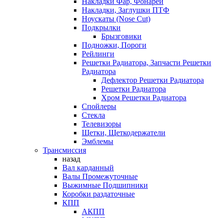
Накладки Фар, Фонарей
Накладки, Заглушки ПТФ
Ноускаты (Nose Cut)
Подкрылки
Брызговики
Подножки, Пороги
Рейлинги
Решетки Радиатора, Запчасти Решетки
Радиатора
Дефлектор Решетки Радиатора
Решетки Радиатора
Хром Решетки Радиатора
Спойлеры
Стекла
Телевизоры
Щетки, Щеткодержатели
Эмблемы
Трансмиссия
назад
Вал карданный
Валы Промежуточные
Выжимные Подшипники
Коробки раздаточные
КПП
АКПП