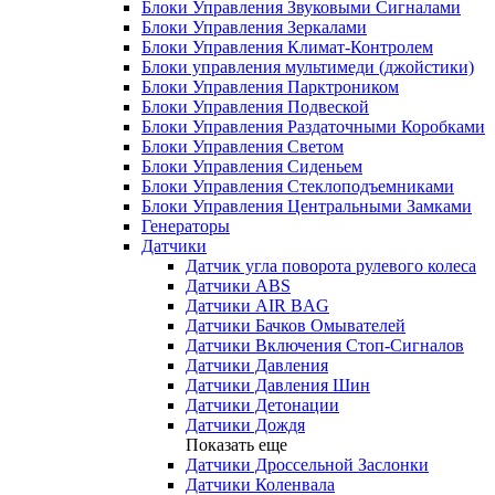
Блоки Управления Звуковыми Сигналами
Блоки Управления Зеркалами
Блоки Управления Климат-Контролем
Блоки управления мультимеди (джойстики)
Блоки Управления Парктроником
Блоки Управления Подвеской
Блоки Управления Раздаточными Коробками
Блоки Управления Светом
Блоки Управления Сиденьем
Блоки Управления Стеклоподъемниками
Блоки Управления Центральными Замками
Генераторы
Датчики
Датчик угла поворота рулевого колеса
Датчики ABS
Датчики AIR BAG
Датчики Бачков Омывателей
Датчики Включения Стоп-Сигналов
Датчики Давления
Датчики Давления Шин
Датчики Детонации
Датчики Дождя
Показать еще
Датчики Дроссельной Заслонки
Датчики Коленвала