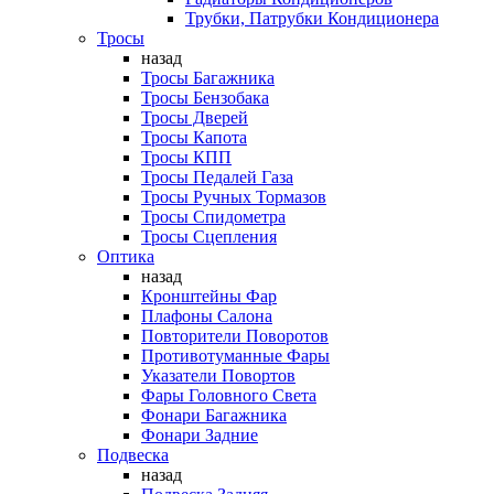
Трубки, Патрубки Кондиционера
Тросы
назад
Тросы Багажника
Тросы Бензобака
Тросы Дверей
Тросы Капота
Тросы КПП
Тросы Педалей Газа
Тросы Ручных Тормазов
Тросы Спидометра
Тросы Сцепления
Оптика
назад
Кронштейны Фар
Плафоны Салона
Повторители Поворотов
Противотуманные Фары
Указатели Повортов
Фары Головного Света
Фонари Багажника
Фонари Задние
Подвеска
назад