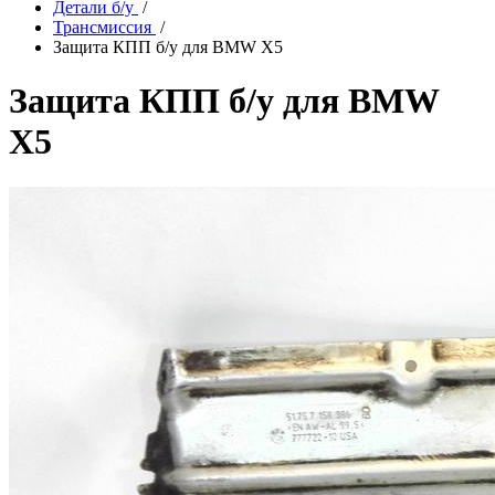
Детали б/у
/
Трансмиссия
/
Защита КПП б/у для BMW X5
Защита КПП б/у для BMW
X5