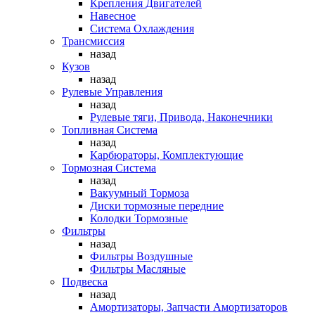
Крепления Двигателей
Навесное
Система Охлаждения
Трансмиссия
назад
Кузов
назад
Рулевые Управления
назад
Рулевые тяги, Привода, Наконечники
Топливная Система
назад
Карбюраторы, Комплектующие
Тормозная Система
назад
Вакуумный Тормоза
Диски тормозные передние
Колодки Тормозные
Фильтры
назад
Фильтры Воздушные
Фильтры Масляные
Подвеска
назад
Амортизаторы, Запчасти Амортизаторов