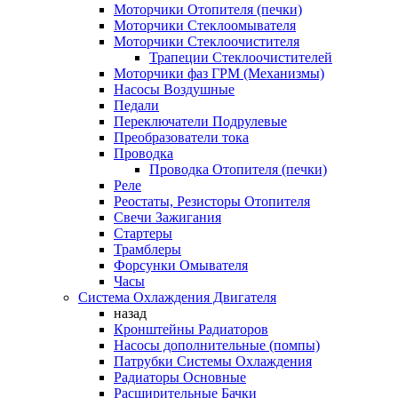
Моторчики Отопителя (печки)
Моторчики Стеклоомывателя
Моторчики Стеклоочистителя
Трапеции Стеклоочистителей
Моторчики фаз ГРМ (Механизмы)
Насосы Воздушные
Педали
Переключатели Подрулевые
Преобразователи тока
Проводка
Проводка Отопителя (печки)
Реле
Реостаты, Резисторы Отопителя
Свечи Зажигания
Стартеры
Трамблеры
Форсунки Омывателя
Часы
Система Охлаждения Двигателя
назад
Кронштейны Радиаторов
Насосы дополнительные (помпы)
Патрубки Системы Охлаждения
Радиаторы Основные
Расширительные Бачки