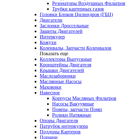
Резонаторы Воздушных Фильтров
Трубки картерных газов
Головки Блоков Цилиндров (ГБЦ)
Двигатели
Заслонки Дроссельные
Защиты Двигателей
Интеркулер
Кожухи
Коленвалы, Запчасти Коленвалов
Показать еще
Коллекторы Выпускные
Кронштейны Двигателя
Крышки Двигателей
Маслозаборники
Маслянные Насосы
Маховики
Навесное
Корпусы Масляных Фильтров
Насосы Вакуумные
Помпы, запчасти Помп
Ролики Натяжные
Опоры Двигателя
Патрубок интеркулера
Поддоны Картеров
Поршни