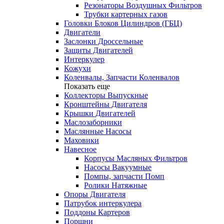
Резонаторы Воздушных Фильтров
Трубки картерных газов
Головки Блоков Цилиндров (ГБЦ)
Двигатели
Заслонки Дроссельные
Защиты Двигателей
Интеркулер
Кожухи
Коленвалы, Запчасти Коленвалов
Показать еще
Коллекторы Выпускные
Кронштейны Двигателя
Крышки Двигателей
Маслозаборники
Маслянные Насосы
Маховики
Навесное
Корпусы Масляных Фильтров
Насосы Вакуумные
Помпы, запчасти Помп
Ролики Натяжные
Опоры Двигателя
Патрубок интеркулера
Поддоны Картеров
Поршни