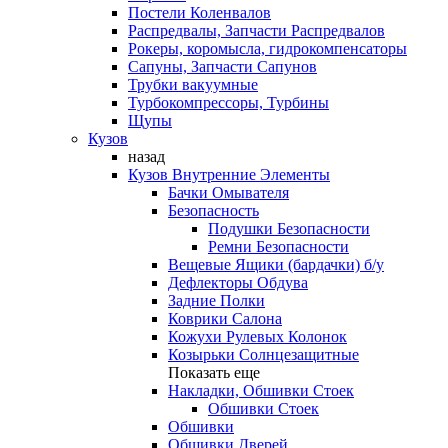
Постели Коленвалов
Распредвалы, Запчасти Распредвалов
Рокеры, коромысла, гидрокомпенсаторы
Сапуны, Запчасти Сапунов
Трубки вакуумные
Турбокомпрессоры, Турбины
Щупы
Кузов
назад
Кузов Внутренние Элементы
Бачки Омывателя
Безопасность
Подушки Безопасности
Ремни Безопасности
Вещевые Ящики (бардачки) б/у
Дефлекторы Обдува
Задние Полки
Коврики Салона
Кожухи Рулевых Колонок
Козырьки Солнцезащитные
Показать еще
Накладки, Обшивки Стоек
Обшивки Стоек
Обшивки
Обшивки Дверей