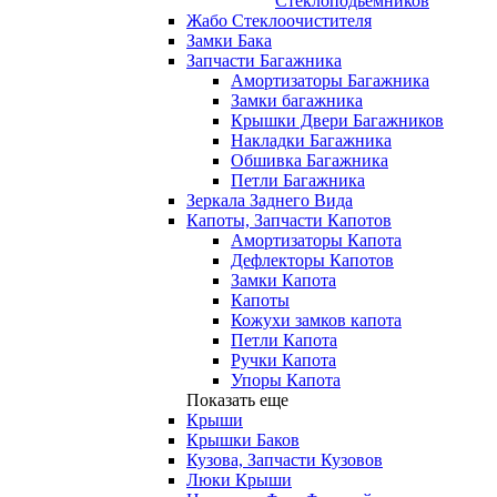
Стеклоподьемников
Жабо Стеклоочистителя
Замки Бака
Запчасти Багажника
Амортизаторы Багажника
Замки багажника
Крышки Двери Багажников
Накладки Багажника
Обшивка Багажника
Петли Багажника
Зеркала Заднего Вида
Капоты, Запчасти Капотов
Амортизаторы Капота
Дефлекторы Капотов
Замки Капота
Капоты
Кожухи замков капота
Петли Капота
Ручки Капота
Упоры Капота
Показать еще
Крыши
Крышки Баков
Кузова, Запчасти Кузовов
Люки Крыши