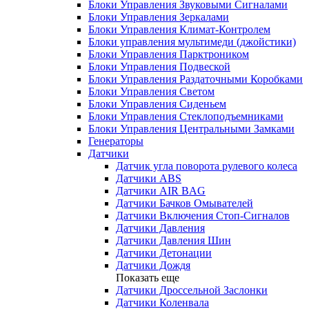
Блоки Управления Звуковыми Сигналами
Блоки Управления Зеркалами
Блоки Управления Климат-Контролем
Блоки управления мультимеди (джойстики)
Блоки Управления Парктроником
Блоки Управления Подвеской
Блоки Управления Раздаточными Коробками
Блоки Управления Светом
Блоки Управления Сиденьем
Блоки Управления Стеклоподъемниками
Блоки Управления Центральными Замками
Генераторы
Датчики
Датчик угла поворота рулевого колеса
Датчики ABS
Датчики AIR BAG
Датчики Бачков Омывателей
Датчики Включения Стоп-Сигналов
Датчики Давления
Датчики Давления Шин
Датчики Детонации
Датчики Дождя
Показать еще
Датчики Дроссельной Заслонки
Датчики Коленвала