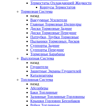
Термостаты Охлаждающей Жидкости
Корпусы Термостатов
Тормозная Система
назад
Вакуумные Усилители
Главные Тормозные Цилиндры
Диски Тормозные Задние
Диски Тормозные Передние
Патрубки, Трубки Тормозные
Пыльники Тормозных Дисков
Суппорты Задние
Суппорты Передние
Тормозные Барабаны
Выхлопная Система
назад
Глушители
Защитные Экраны Глушителей
Катализаторы
Топливная Система
назад
Абсорберы
Баки Топливные
Заливные Топливные Горловины
Крышки Горловин Бензобаков
Рейки Топливные