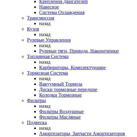
Крепления Двигателей
Навесное
Система Охлаждения
Трансмиссия
назад
Кузов
назад
Рулевые Управления
назад
Рулевые тяги, Привода, Наконечники
Топливная Система
назад
Карбюраторы, Комплектующие
Тормозная Система
назад
Вакуумный Тормоза
Диски тормозные передние
Колодки Тормозные
Фильтры
назад
Фильтры Воздушные
Фильтры Масляные
Подвеска
назад
Амортизаторы, Запчасти Амортизаторов