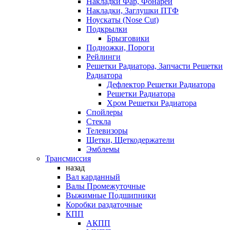
Накладки Фар, Фонарей
Накладки, Заглушки ПТФ
Ноускаты (Nose Cut)
Подкрылки
Брызговики
Подножки, Пороги
Рейлинги
Решетки Радиатора, Запчасти Решетки
Радиатора
Дефлектор Решетки Радиатора
Решетки Радиатора
Хром Решетки Радиатора
Спойлеры
Стекла
Телевизоры
Щетки, Щеткодержатели
Эмблемы
Трансмиссия
назад
Вал карданный
Валы Промежуточные
Выжимные Подшипники
Коробки раздаточные
КПП
АКПП