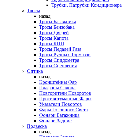
Трубки, Патрубки Кондиционера
Тросы
назад
Тросы Багажника
Тросы Бензобака
Тросы Дверей
Тросы Капота
Тросы КПП
Тросы Педалей Газа
Тросы Ручных Тормазов
Тросы Спидометра
Тросы Сцепления
Оптика
назад
Кронштейны Фар
Плафоны Салона
Повторители Поворотов
Противотуманные Фары
Указатели Повортов
Фары Головного Света
Фонари Багажника
Фонари Задние
Подвеска
назад