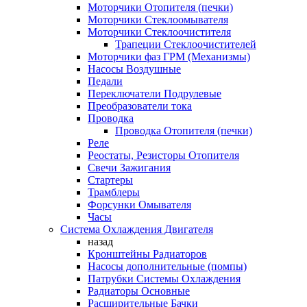
Моторчики Отопителя (печки)
Моторчики Стеклоомывателя
Моторчики Стеклоочистителя
Трапеции Стеклоочистителей
Моторчики фаз ГРМ (Механизмы)
Насосы Воздушные
Педали
Переключатели Подрулевые
Преобразователи тока
Проводка
Проводка Отопителя (печки)
Реле
Реостаты, Резисторы Отопителя
Свечи Зажигания
Стартеры
Трамблеры
Форсунки Омывателя
Часы
Система Охлаждения Двигателя
назад
Кронштейны Радиаторов
Насосы дополнительные (помпы)
Патрубки Системы Охлаждения
Радиаторы Основные
Расширительные Бачки